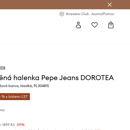
Answear Club
- 20 % na první objednávku
Answear Club
Journal
Pomoc
ans
ěná halenka Pepe Jeans DOROTEA
žová barva, hladká, PL304815
5 % s kódem: LST
na:
:
1899 Kč
-59%