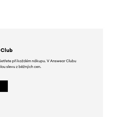
slevy:
1199 Kč
slevy:
1599 Kč
 Club
 ušetřete při každém nákupu. V Answear Clubu
lou slevu z běžných cen.