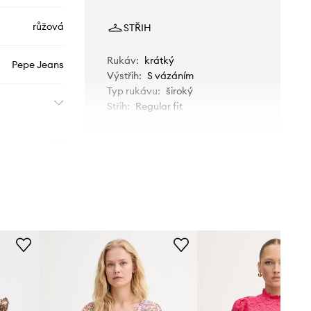
růžová
STŘIH
Rukáv
:
krátký
Pepe Jeans
Výstřih
:
S vázáním
Typ rukávu
:
široký
Střih
:
Regular fit
ROZMĚRY
Modelka na fotografii je 175 cm
vysoká a má na sobě velikost S
Standardní velikost
Doporučujeme zvolit velikost, kterou
běžně nosíte.
Tabulka velikosti