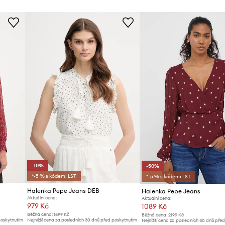
-10%
-50%
*-5 % s kódem: LST
*-5 % s kódem: LST
Halenka Pepe Jeans DEB
Halenka Pepe Jeans
Aktuální cena:
Aktuální cena:
979 Kč
1089 Kč
Běžná cena:
1899 Kč
Běžná cena:
2199 Kč
poskytnutím
Nejnižší cena za posledních 30 dnů před poskytnutím
Nejnižší cena za posledních 30 dnů pře