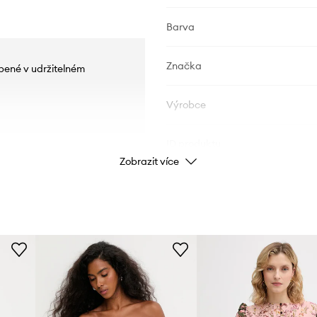
Barva
Značka
obené v udržitelném
Výrobce
ID produktu
Zobrazit více