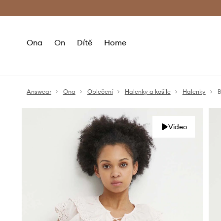
Premium Fashion Benefits
Doručení a vr
Ona
On
Dítě
Home
Answear
Ona
Oblečení
Halenky a košile
Halenky
B
Video