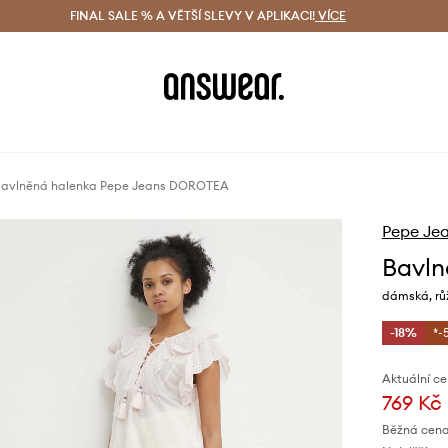
ácení zdarma (od 1800 Kč)
FINAL SALE % A VĚTŠÍ SLEVY V APLIKACI!
Doručení i do 24 h
VÍCE
Ušetřete s 
avlněná halenka Pepe Jeans DOROTEA
Pepe Je
Bavln
dámská, rů
-18%
*-
Aktuální ce
769 Kč
Běžná cena