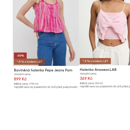
-50%
*-5 % s kódem: LST
*-5 % s kódem: LST
Halenka Answear.LAB
Bavlněná halenka Pepe Jeans Pam
Aktuální cena:
Aktuální cena:
369 Kč
899 Kč
Běžná cena:
819 Kč
Běžná cena:
1799 Kč
Nejnižší cena za posledních 30 dnů před 
Nejnižší cena za posledních 30 dnů před poskytnutím
slevy:
399 Kč
slevy:
1799 Kč