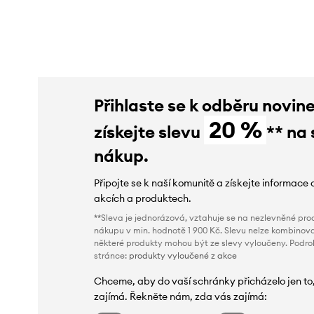
slevy:
1199 Kč
slevy:
1799 Kč
Přihlaste se k odběru novin
20 %
získejte slevu
** na 
nákup.
Připojte se k naší komunitě a získejte informace 
akcích a produktech.
**Sleva je jednorázová, vztahuje se na nezlevněné prod
nákupu v min. hodnotě 1 900 Kč. Slevu nelze kombinova
některé produkty mohou být ze slevy vyloučeny. Podr
stránce:
produkty vyloučené z akce
Chceme, aby do vaší schránky přicházelo jen to
zajímá. Řekněte nám, zda vás zajímá: