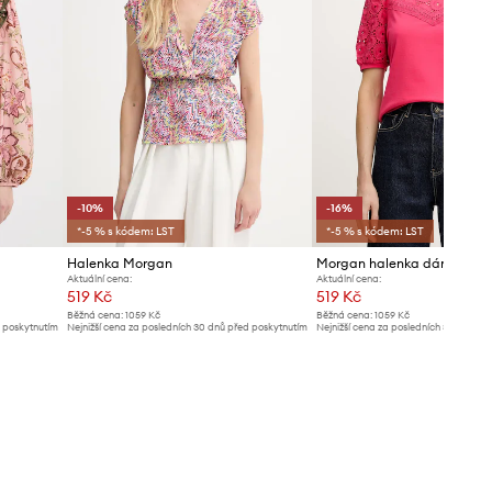
-10%
-16%
*-5 % s kódem: LST
*-5 % s kódem: LST
Halenka Morgan
Morgan halenka dámská b
Aktuální cena:
Aktuální cena:
519 Kč
519 Kč
Běžná cena:
1059 Kč
Běžná cena:
1059 Kč
d poskytnutím
Nejnižší cena za posledních 30 dnů před poskytnutím
Nejnižší cena za posledních 30 dnů př
slevy:
579 Kč
slevy:
619 Kč