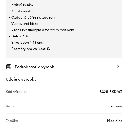
- Krátký rukáv.
- Kulatý výstřih.
- Ozdobný výřez na zádech.
- Vzorovaná látka.
- Vzor s květinovým a zvířecím motivem.
- Délka: 60 cm.
- Šířka poprsí: 48 cm.
- Rozměry pro velikost: S.
Podrobnosti o výrobku
Údaje o výrobku
Kód výrobce
RS25-BKDA01
Barva
růžová
Značka
Medicine