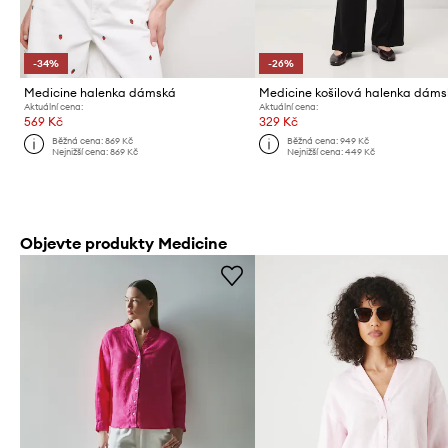
-34%
-26%
Medicine halenka dámská
Aktuální cena:
Aktuální cena:
569 Kč
329 Kč
Běžná cena:
869 Kč
Běžná cena:
949 Kč
Nejnižší cena:
869 Kč
Nejnižší cena:
449 Kč
Objevte produkty Medicine