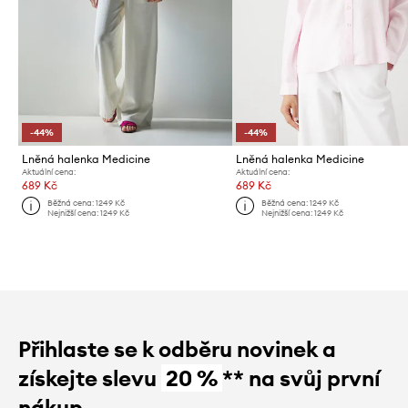
-44%
-44%
Lněná halenka Medicine
Lněná halenka Medicine
Aktuální cena:
Aktuální cena:
689 Kč
689 Kč
Běžná cena:
1249 Kč
Běžná cena:
1249 Kč
Nejnižší cena:
1249 Kč
Nejnižší cena:
1249 Kč
Přihlaste se k odběru novinek a
získejte slevu
20 %
** na svůj první
nákup.