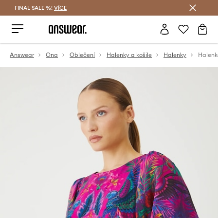
FINAL SALE %!
VÍCE
Ušetřete s Answear Club
Answear
Ona
Oblečení
Halenky a košile
Halenky
Halenk