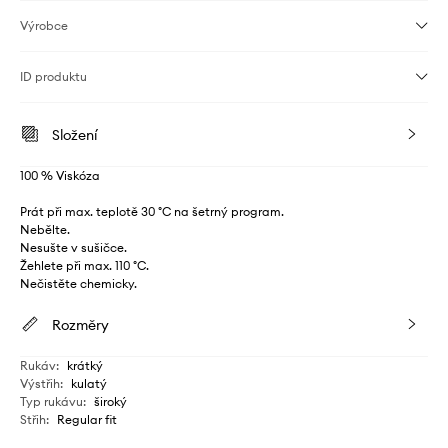
Výrobce
ID produktu
Složení
100 % Viskóza
Prát při max. teplotě 30 °C na šetrný program.
Nebělte.
Nesušte v sušičce.
Žehlete při max. 110 °C.
Nečistěte chemicky.
Rozměry
Rukáv
:
krátký
Výstřih
:
kulatý
Typ rukávu
:
široký
Střih
:
Regular fit