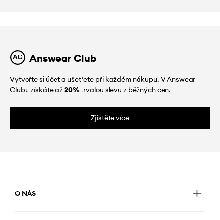
Answear Club
Vytvořte si účet a ušetřete při každém nákupu. V Answear
Clubu získáte až
20%
trvalou slevu z běžných cen.
Zjistěte více
O NÁS