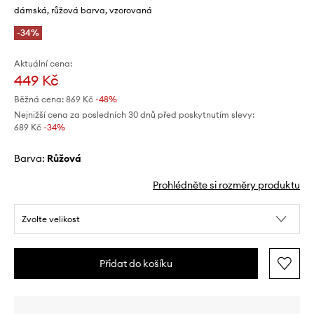
dámská, růžová barva, vzorovaná
-34%
Aktuální cena:
449 Kč
Běžná cena:
869 Kč
-48%
Nejnižší cena za posledních 30 dnů před poskytnutím slevy:
689 Kč
 -34%
Barva:
růžová
Prohlédněte si rozměry produktu
Zvolte velikost
Přidat do košíku