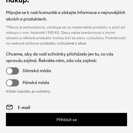
Připojte se k naší komunitě a získejte informace o nejnovějších
akcích a produktech.
**Sleva je jednorázová, vztahuje se na nezlevněné produkty a platí při
nákupu v min. hodnotě 1 900 Kč. Slevu nelze kombinovat s jinými
akcemi a některé produkty mohou být ze slevy vyloučeny. Podrobnosti
na webové stránce:
produkty vyloučené z akce
Chceme, aby do vaší schránky přicházelo jen to, co vás
opravdu zajímá. Řekněte nám, zda vás zajímá:
Dámská móda
Pánská móda
Výběr nabídky je volitelný.
Přihlásit se