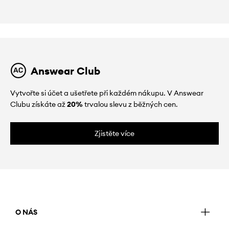
Answear Club
Vytvořte si účet a ušetřete při každém nákupu. V Answear
Clubu získáte až
20%
trvalou slevu z běžných cen.
Zjistěte více
O NÁS