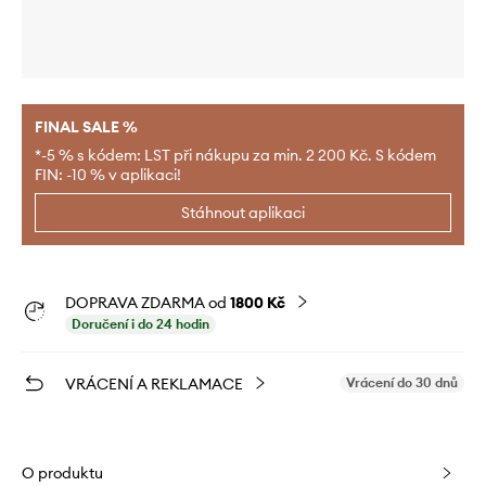
FINAL SALE %
*-5 % s kódem: LST při nákupu za min. 2 200 Kč. S kódem
FIN: -10 % v aplikaci!
Stáhnout aplikaci
DOPRAVA ZDARMA od
1800 Kč
Doručení i do 24 hodin
VRÁCENÍ A REKLAMACE
Vrácení do 30 dnů
O produktu