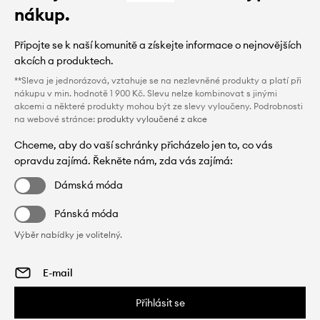
nákup.
Připojte se k naší komunitě a získejte informace o nejnovějších
akcích a produktech.
**Sleva je jednorázová, vztahuje se na nezlevněné produkty a platí při
nákupu v min. hodnotě 1 900 Kč. Slevu nelze kombinovat s jinými
akcemi a některé produkty mohou být ze slevy vyloučeny. Podrobnosti
na webové stránce:
produkty vyloučené z akce
Chceme, aby do vaší schránky přicházelo jen to, co vás
opravdu zajímá. Řekněte nám, zda vás zajímá:
Dámská móda
Pánská móda
Výběr nabídky je volitelný.
Přihlásit se