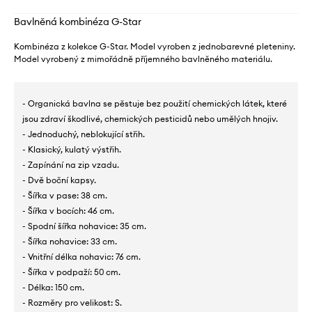
Bavlněná kombinéza G-Star
Kombinéza z kolekce G-Star. Model vyroben z jednobarevné pleteniny.
Model vyrobený z mimořádně příjemného bavlněného materiálu.
- Organická bavlna se pěstuje bez použití chemických látek, které
jsou zdraví škodlivé, chemických pesticidů nebo umělých hnojiv.
- Jednoduchý, neblokující střih.
- Klasický, kulatý výstřih.
- Zapínání na zip vzadu.
- Dvě boční kapsy.
- Šířka v pase: 38 cm.
- Šířka v bocích: 46 cm.
- Spodní šířka nohavice: 35 cm.
- Šířka nohavice: 33 cm.
- Vnitřní délka nohavic: 76 cm.
- Šířka v podpaží: 50 cm.
- Délka: 150 cm.
- Rozměry pro velikost: S.