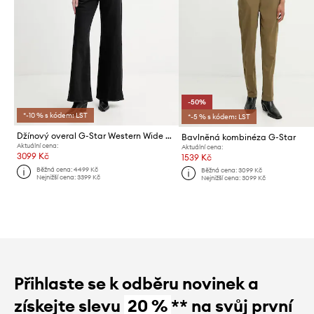
-50%
*-10 % s kódem: LST
*-5 % s kódem: LST
Džínový overal G-Star Western Wide Leg
Bavlněná kombinéza G-Star
Aktuální cena:
Aktuální cena:
3099 Kč
1539 Kč
Běžná cena:
4499 Kč
Běžná cena:
3099 Kč
Nejnižší cena:
3399 Kč
Nejnižší cena:
3099 Kč
Přihlaste se k odběru novinek a
získejte slevu
20 %
** na svůj první