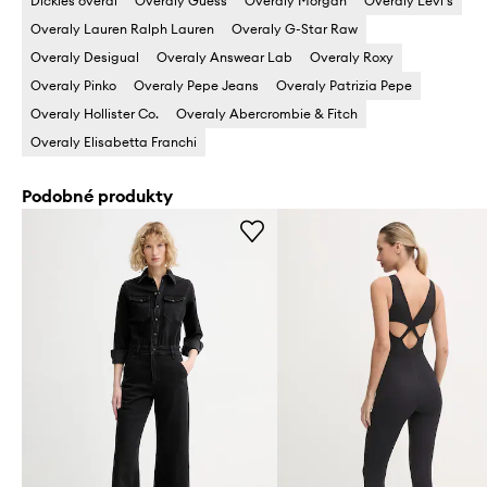
Dickies overal
Overaly Guess
Overaly Morgan
Overaly Levi's
Overaly Lauren Ralph Lauren
Overaly G-Star Raw
Overaly Desigual
Overaly Answear Lab
Overaly Roxy
Overaly Pinko
Overaly Pepe Jeans
Overaly Patrizia Pepe
Overaly Hollister Co.
Overaly Abercrombie & Fitch
Overaly Elisabetta Franchi
Podobné produkty