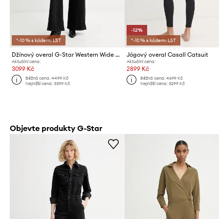
-12%
*-10 % s kódem: LST
*-10 % s kódem: LST
Džínový overal G-Star Western Wide Leg
Jógový overal Casall Catsuit
Aktuální cena:
Aktuální cena:
3099 Kč
2899 Kč
Běžná cena:
4499 Kč
Běžná cena:
4699 Kč
Nejnižší cena:
3399 Kč
Nejnižší cena:
3299 Kč
Objevte produkty G-Star