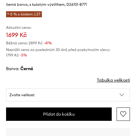
černá barva, s kulatým výstřihem, D26101-B771
*-5 % s kódem: LST
Aktuální cena:
1699 Kč
Běžná cena:
2899 Kč
-41%
Nejnižší cena za posledních 30 dnů před poskytnutím slevy:
1799 Kč
 -5%
Barva:
černá
Tabulka velikosti
Zvolte velikost
Přidat do košíku