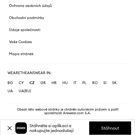
Ochrana osobních údajů
Obchodní podmínky
Údaje společnosti
Vaše Cookies
Mapa stránek
WEARETHEANSWEAR IN:
BG
CY
CZ
GR
HR
HU
IT
PL
RO
SI
SK
UA
UA(RU)
Obsah této webové stránky je chráněn autorským právem a patří
společnosti Answear.com S.A.
Stáhněte si aplikaci a
Stáhnout
nakupujte jednodušeji