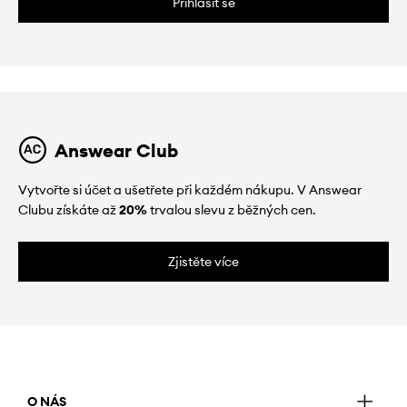
Přihlásit se
Answear Club
Vytvořte si účet a ušetřete při každém nákupu. V Answear
Clubu získáte až
20%
trvalou slevu z běžných cen.
Zjistěte více
O NÁS