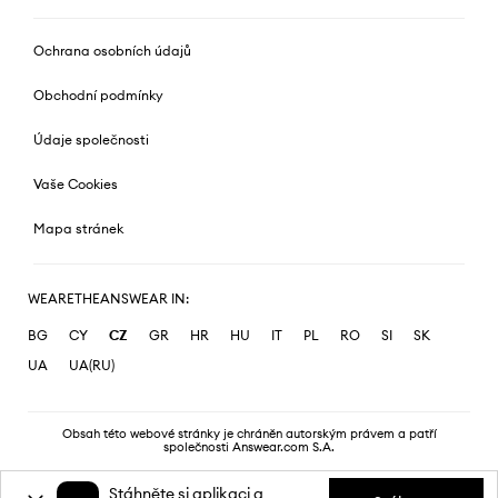
Ochrana osobních údajů
Obchodní podmínky
Údaje společnosti
Vaše Cookies
Mapa stránek
WEARETHEANSWEAR IN:
BG
CY
CZ
GR
HR
HU
IT
PL
RO
SI
SK
UA
UA(RU)
Obsah této webové stránky je chráněn autorským právem a patří
společnosti Answear.com S.A.
Stáhněte si aplikaci a