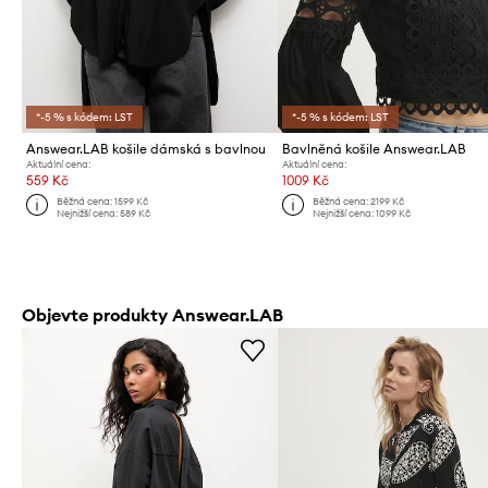
*-5 % s kódem: LST
*-5 % s kódem: LST
Answear.LAB košile dámská s bavlnou
Bavlněná košile Answear.LAB
Aktuální cena:
Aktuální cena:
559 Kč
1009 Kč
Běžná cena:
1599 Kč
Běžná cena:
2199 Kč
Nejnižší cena:
589 Kč
Nejnižší cena:
1099 Kč
Objevte produkty Answear.LAB