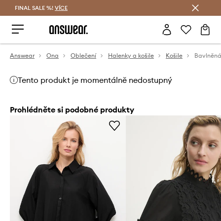
FINAL SALE %!
VÍCE
Ušetřete s Answear Club
Answear
Ona
Oblečení
Halenky a košile
Košile
Bavlněná
Tento produkt je momentálně nedostupný
Prohlédněte si podobné produkty