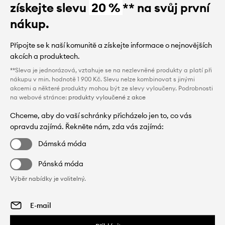
získejte slevu
20 %
** na svůj první
nákup.
Připojte se k naší komunitě a získejte informace o nejnovějších
akcích a produktech.
**Sleva je jednorázová, vztahuje se na nezlevněné produkty a platí při
nákupu v min. hodnotě 1 900 Kč. Slevu nelze kombinovat s jinými
akcemi a některé produkty mohou být ze slevy vyloučeny. Podrobnosti
na webové stránce:
produkty vyloučené z akce
Chceme, aby do vaší schránky přicházelo jen to, co vás
opravdu zajímá. Řekněte nám, zda vás zajímá:
Dámská móda
Pánská móda
Výběr nabídky je volitelný.