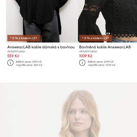
*-5 % s kódem: LST
*-5 % s kódem: LST
Answear.LAB košile dámská s bavlnou
Bavlněná košile Answear.LAB
Aktuální cena:
Aktuální cena:
559 Kč
1009 Kč
Běžná cena:
1599 Kč
Běžná cena:
2199 Kč
Nejnižší cena:
589 Kč
Nejnižší cena:
1099 Kč