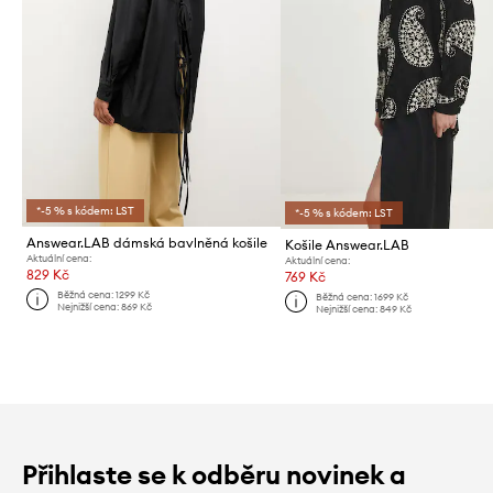
*-5 % s kódem: LST
*-5 % s kódem: LST
Answear.LAB dámská bavlněná košile
Košile Answear.LAB
Aktuální cena:
Aktuální cena:
829 Kč
769 Kč
Běžná cena:
1299 Kč
Běžná cena:
1699 Kč
Nejnižší cena:
869 Kč
Nejnižší cena:
849 Kč
Přihlaste se k odběru novinek a