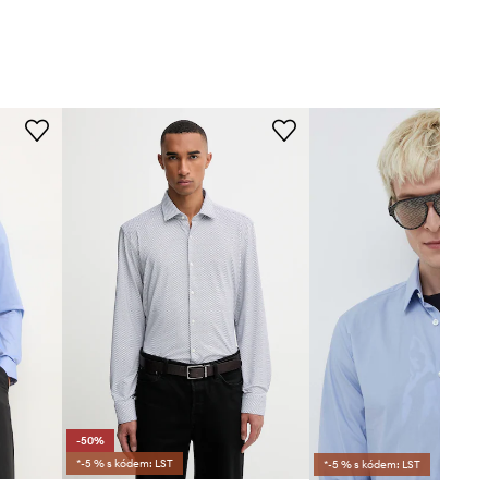
-50%
*-5 % s kódem: LST
*-5 % s kódem: LST