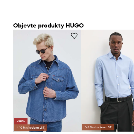
Objevte produkty HUGO
-50%
*-5 % s kódem: LST
*-10 % s kódem: LST