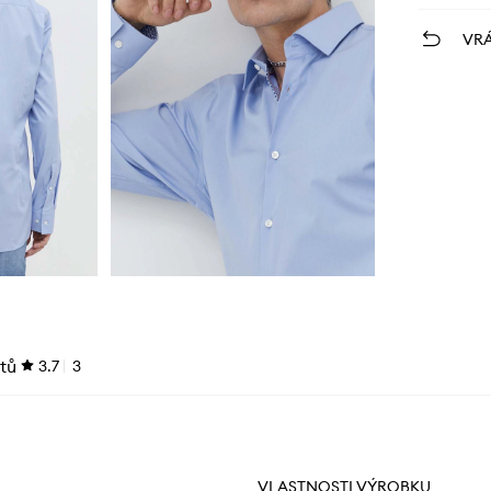
VRÁ
tů
3.7
3
VLASTNOSTI VÝROBKU