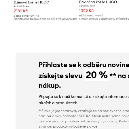
Bavlněná košile HUGO
Džínová košile HUGO
Aktuální cena:
Aktuální cena:
1099 Kč
2189 Kč
Běžná cena:
1999 Kč
Běžná cena:
4399 Kč
Nejnižší cena za posledních 30 dnů před 
Nejnižší cena za posledních 30 dnů před poskytnutím
slevy:
1199 Kč
slevy:
4399 Kč
Přihlaste se k odběru novin
20 %
získejte slevu
** na 
nákup.
Připojte se k naší komunitě a získejte informace 
akcích a produktech.
**Sleva je jednorázová, vztahuje se na nezlevněné prod
nákupu v min. hodnotě 1 900 Kč. Slevu nelze kombinova
některé produkty mohou být ze slevy vyloučeny. Podr
stránce:
produkty vyloučené z akce