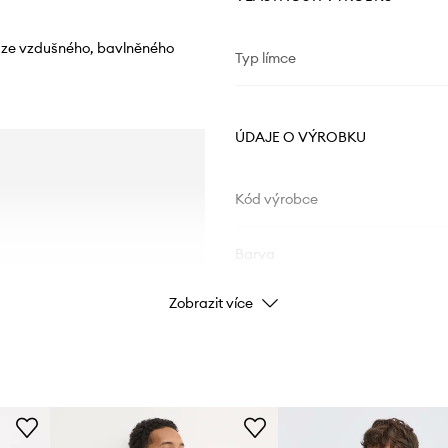
ze vzdušného, ​​bavlněného
Typ límce
ÚDAJE O VÝROBKU
Kód výrobce
Barva
Zobrazit více
Značka
Výrobce
ID produktu