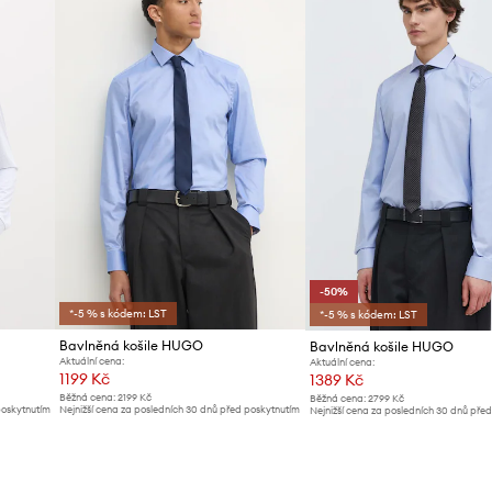
-50%
*-5 % s kódem: LST
*-5 % s kódem: LST
Bavlněná košile HUGO
Bavlněná košile HUGO
Aktuální cena:
Aktuální cena:
1199 Kč
1389 Kč
Běžná cena:
2199 Kč
Běžná cena:
2799 Kč
poskytnutím
Nejnižší cena za posledních 30 dnů před poskytnutím
Nejnižší cena za posledních 30 dnů pře
slevy:
1299 Kč
slevy:
2799 Kč