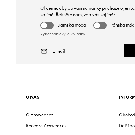
Chceme, aby do vaší schránky přicházelo jen to
zajímá. Řekněte nám, zda vás zajímá:
Dámská móda
Pánská mó
Výběr nabídky je volitelný.
O NÁS
INFOR
O Answear.cz
Obchod
Recenze Answear.cz
Další p