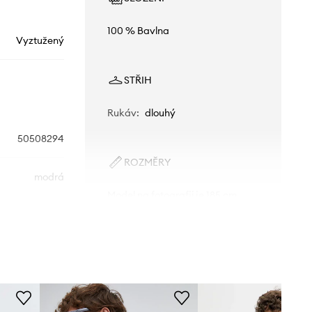
100 % Bavlna
Vyztužený
STŘIH
Rukáv
:
dlouhý
50508294
ROZMĚRY
modrá
Model na fotografii je 185 cm
vysoký a má na sobě velikost 41
HUGO
Standardní velikost
Doporučujeme zvolit velikost, kterou
běžně nosíte.
Tabulka velikosti