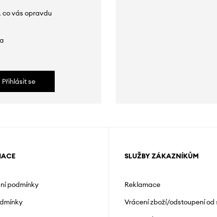
, co vás opravdu
da
Přihlásit se
MACE
SLUŽBY ZÁKAZNÍKŮM
ní podmínky
Reklamace
odmínky
Vrácení zboží/odstoupení od