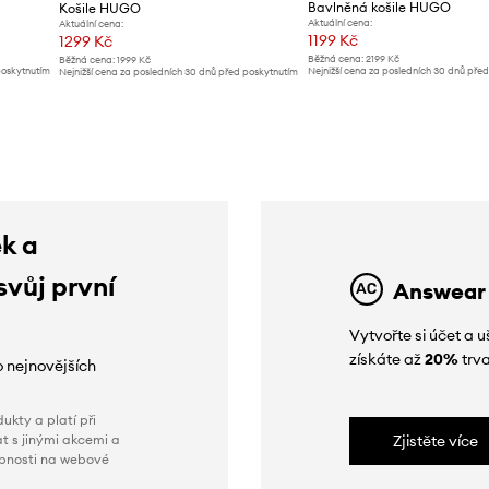
Bavlněná košile HUGO
Košile HUGO
Aktuální cena:
Aktuální cena:
1199 Kč
1299 Kč
Běžná cena:
2199 Kč
Běžná cena:
1999 Kč
poskytnutím
Nejnižší cena za posledních 30 dnů pře
Nejnižší cena za posledních 30 dnů před poskytnutím
slevy:
1299 Kč
slevy:
1499 Kč
ek a
svůj první
Answear
Vytvořte si účet a
získáte až
20%
trva
o nejnovějších
ukty a platí při
t s jinými akcemi a
Zjistěte více
obnosti na webové