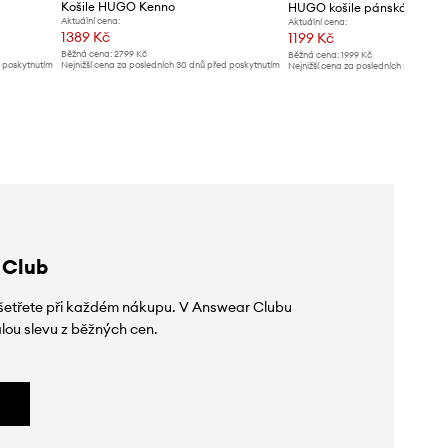
Košile HUGO Kenno
Aktuální cena:
Aktuální cena:
1389 Kč
1199 Kč
Běžná cena:
2799 Kč
Běžná cena:
1999 Kč
d poskytnutím
Nejnižší cena za posledních 30 dnů před poskytnutím
Nejnižší cena za posledních 30 dnů př
slevy:
2799 Kč
slevy:
1299 Kč
 Club
 ušetřete při každém nákupu. V Answear Clubu
lou slevu z běžných cen.