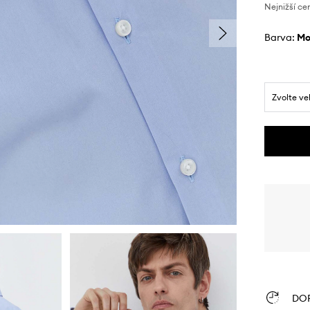
Nejnižší ce
Barva:
m
Zvolte ve
DO