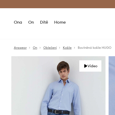
Premium Fashion Benefits
Doručení a vr
Ona
On
Dítě
Home
Answear
On
Oblečení
Košile
Bavlněná košile HUGO
Video