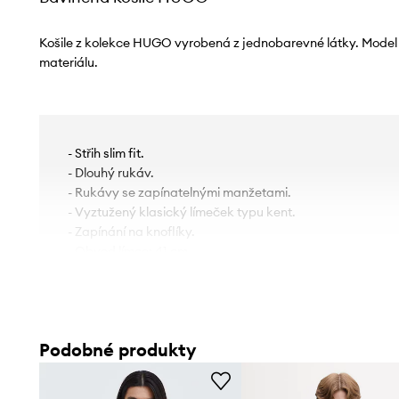
Košile z kolekce HUGO vyrobená z jednobarevné látky. Model 
materiálu.
- Střih slim fit.
- Dlouhý rukáv.
- Rukávy se zapínatelnými manžetami.
- Vyztužený klasický límeček typu kent.
- Zapínání na knoflíky.
- Obvod límce: 41 cm.
- Délka rukávu: 68 cm.
- Délka: 81 cm.
- Šířka v podpaží: 56 cm.
- Šířka v ramenou: 46 cm.
Podobné produkty
- Rozměry pro velikost: 41.