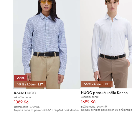
-50%
*-5 % s kódem: LST
*-5 % s kódem: LST
HUGO pánská košile Kenno
Košile HUGO
Aktuální cena:
Aktuální cena:
1699 Kč
1389 Kč
Běžná cena:
2499 Kč
Běžná cena:
2799 Kč
Nejnižší cena za posledních 30 dnů před 
Nejnižší cena za posledních 30 dnů před poskytnutím
slevy:
1799 Kč
slevy:
2799 Kč