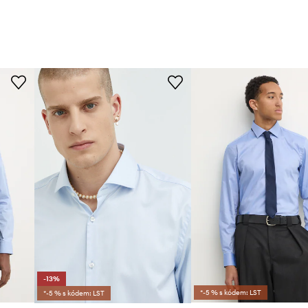
-13%
*-5 % s kódem: LST
*-5 % s kódem: LST