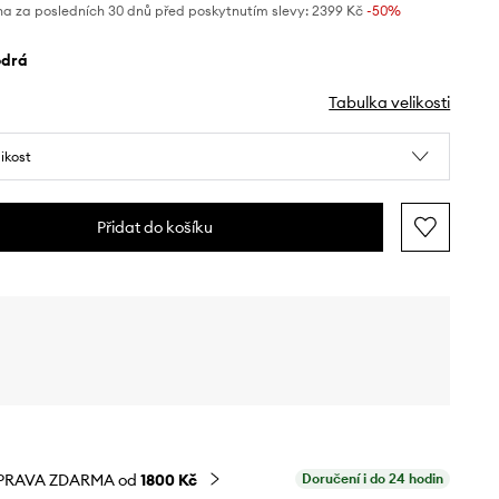
na za posledních 30 dnů před poskytnutím slevy:
2399 Kč
 -50%
odrá
Tabulka velikosti
likost
Přidat do košíku
PRAVA ZDARMA od
1800 Kč
Doručení i do 24 hodin