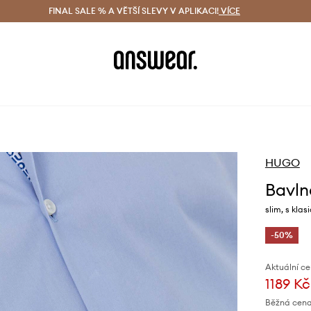
ácení zdarma (od 1800 Kč)
FINAL SALE % A VĚTŠÍ SLEVY V APLIKACI!
Doručení i do 24 h
VÍCE
Ušetřete s 
HUGO
Bavln
slim, s kla
-50%
Aktuální ce
1189 Kč
Běžná cena