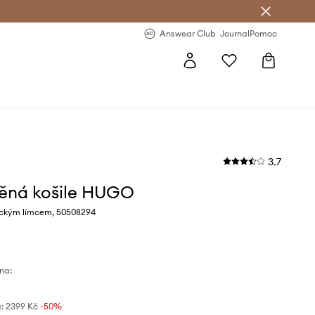
Answear Club
- 20 % na první objednávku
Answear Club
Journal
Pomoc
3.7
ěná košile HUGO
sickým límcem, 50508294
na:
:
2399 Kč
-50%