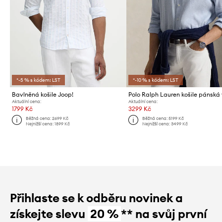
*-5 % s kódem: LST
*-10 % s kódem: LST
Bavlněná košile Joop!
Aktuální cena:
Aktuální cena:
1799 Kč
3299 Kč
Běžná cena:
2699 Kč
Běžná cena:
5199 Kč
Nejnižší cena:
1899 Kč
Nejnižší cena:
3499 Kč
Přihlaste se k odběru novinek a
získejte slevu
20 %
** na svůj první