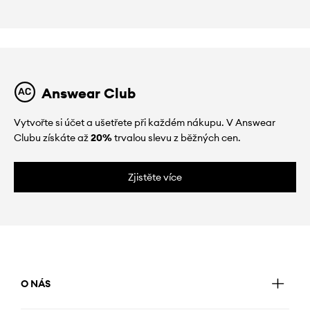
Answear Club
Vytvořte si účet a ušetřete při každém nákupu. V Answear
Clubu získáte až
20%
trvalou slevu z běžných cen.
Zjistěte více
O NÁS