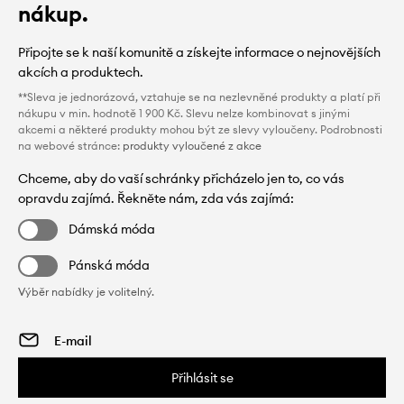
nákup.
Připojte se k naší komunitě a získejte informace o nejnovějších
akcích a produktech.
**Sleva je jednorázová, vztahuje se na nezlevněné produkty a platí při
nákupu v min. hodnotě 1 900 Kč. Slevu nelze kombinovat s jinými
akcemi a některé produkty mohou být ze slevy vyloučeny. Podrobnosti
na webové stránce:
produkty vyloučené z akce
Chceme, aby do vaší schránky přicházelo jen to, co vás
opravdu zajímá. Řekněte nám, zda vás zajímá:
Dámská móda
Pánská móda
Výběr nabídky je volitelný.
Přihlásit se