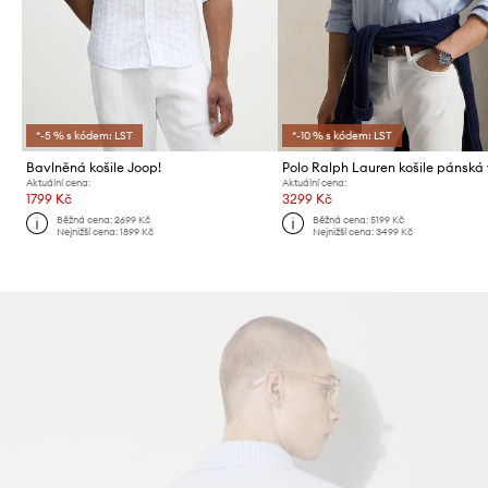
*-5 % s kódem: LST
*-10 % s kódem: LST
Bavlněná košile Joop!
Aktuální cena:
Aktuální cena:
1799 Kč
3299 Kč
Běžná cena:
2699 Kč
Běžná cena:
5199 Kč
Nejnižší cena:
1899 Kč
Nejnižší cena:
3499 Kč