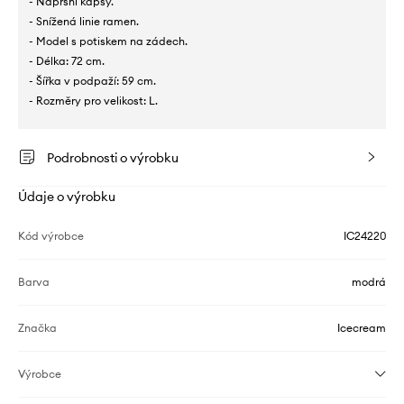
- Náprsní kapsy.
- Snížená linie ramen.
- Model s potiskem na zádech.
- Délka: 72 cm.
- Šířka v podpaží: 59 cm.
- Rozměry pro velikost: L.
Podrobnosti o výrobku
Údaje o výrobku
Kód výrobce
IC24220
Barva
modrá
Značka
Icecream
Výrobce