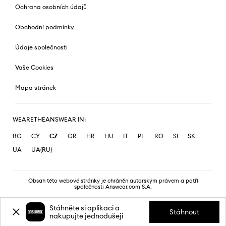
Ochrana osobních údajů
Obchodní podmínky
Údaje společnosti
Vaše Cookies
Mapa stránek
WEARETHEANSWEAR IN:
BG
CY
CZ
GR
HR
HU
IT
PL
RO
SI
SK
UA
UA(RU)
Obsah této webové stránky je chráněn autorským právem a patří
společnosti Answear.com S.A.
Stáhněte si aplikaci a
Stáhnout
nakupujte jednodušeji