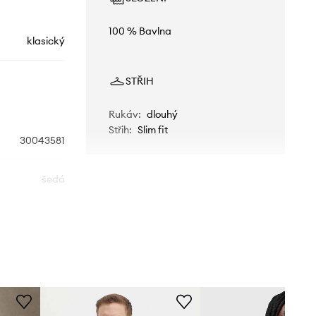
100 % Bavlna
klasický
STŘIH
Rukáv
:
dlouhý
Střih
:
Slim fit
30043581
šedá
Joop!