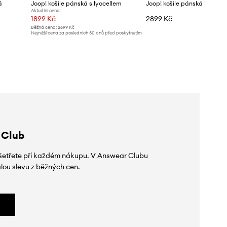
á
Joop! košile pánská s lyocellem
Joop! košile pánská bavlně
Aktuální cena:
1899 Kč
2899 Kč
Běžná cena:
2699 Kč
Nejnižší cena za posledních 30 dnů před poskytnutím
slevy:
2199 Kč
 Club
 ušetřete při každém nákupu. V Answear Clubu
lou slevu z běžných cen.