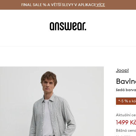
ácení zdarma (od 1800 Kč)
FINAL SALE % A VĚTŠÍ SLEVY V APLIKACI!
Doručení i do 24 h
VÍCE
Ušetřete s 
Joop!
Bavln
šedá barva,
*-5 % s k
Aktuální ce
1499 K
Běžná cena