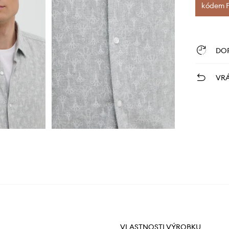
kódem FI
DO
VRÁ
VLASTNOSTI VÝROBKU