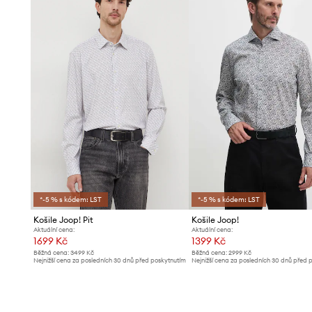
- Rozměry pro velikost: 41.
*-5 % s kódem: LST
*-5 % s kódem: LST
Košile Joop! Pit
Košile Joop!
Aktuální cena:
Aktuální cena:
1699 Kč
1399 Kč
Běžná cena:
3499 Kč
Běžná cena:
2999 Kč
Nejnižší cena za posledních 30 dnů před poskytnutím
Nejnižší cena za posledních 30 dnů před 
slevy:
1799 Kč
slevy:
1489 Kč