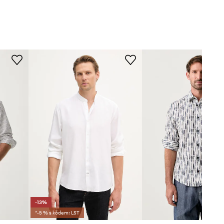
-13%
*-5 % s kódem: LST