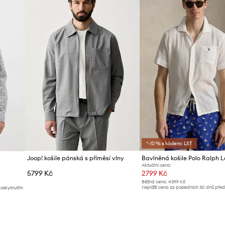
*-10 % s kódem: LST
Joop! košile pánská s příměsí vlny
Bavlněná košile Polo Ralph 
Aktuální cena:
5799 Kč
2799 Kč
Běžná cena:
4399 Kč
Nejnižší cena za posledních 30 dnů pře
poskytnutím
slevy:
2999 Kč