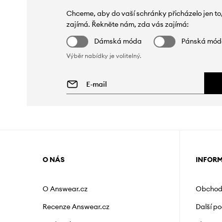
Chceme, aby do vaší schránky přicházelo jen to
zajímá. Řekněte nám, zda vás zajímá:
Dámská móda
Pánská mó
Výběr nabídky je volitelný.
O NÁS
INFOR
O Answear.cz
Obchod
Recenze Answear.cz
Další p