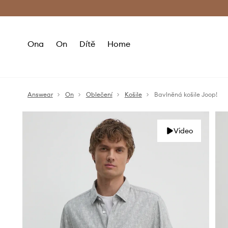
Premium Fashion Benefits
Doručení a vr
Ona
On
Dítě
Home
Answear
On
Oblečení
Košile
Bavlněná košile Joop!
Video