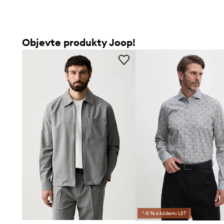
Objevte produkty Joop!
*-5 % s kódem: LST