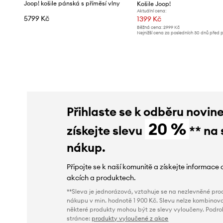
Joop! košile pánská s příměsí vlny
Košile Joop!
Aktuální cena:
5799 Kč
1399 Kč
Běžná cena:
2999 Kč
Nejnižší cena za posledních 30 dnů před 
slevy:
1489 Kč
Přihlaste se k odběru novin
20 %
získejte slevu
** na 
nákup.
Připojte se k naší komunitě a získejte informace 
akcích a produktech.
**Sleva je jednorázová, vztahuje se na nezlevněné prod
nákupu v min. hodnotě 1 900 Kč. Slevu nelze kombinova
některé produkty mohou být ze slevy vyloučeny. Podr
stránce:
produkty vyloučené z akce