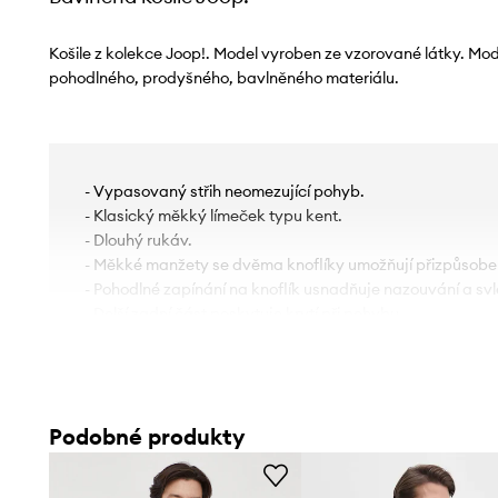
Košile z kolekce Joop!. Model vyroben ze vzorované látky. Mo
pohodlného, ​​prodyšného, ​​bavlněného materiálu.
- Vypasovaný střih neomezující pohyb.
- Klasický měkký límeček typu kent.
- Dlouhý rukáv.
- Měkké manžety se dvěma knoflíky umožňují přizpůsoben
- Pohodlné zapínání na knoflík usnadňuje nazouvání a svl
- Delší zadní část poskytuje krytí při pohybu.
- Tenká, mírně elastická látka.
- Obvod límce: 41 cm.
- Délka rukávu: 68 cm.
- Přední délka 77 cm.
Podobné produkty
- Zadní délka: 80 cm.
- Šířka v podpaží: 55 cm.
- Šířka v ramenou: 45 cm.