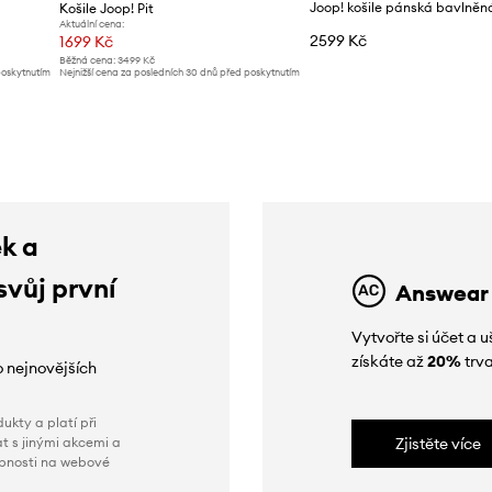
Joop! košile pánská bavlněn
Košile Joop! Pit
Aktuální cena:
2599 Kč
1699 Kč
Běžná cena:
3499 Kč
poskytnutím
Nejnižší cena za posledních 30 dnů před poskytnutím
slevy:
1799 Kč
ek a
svůj první
Answear
Vytvořte si účet a
získáte až
20%
trva
o nejnovějších
ukty a platí při
t s jinými akcemi a
Zjistěte více
obnosti na webové