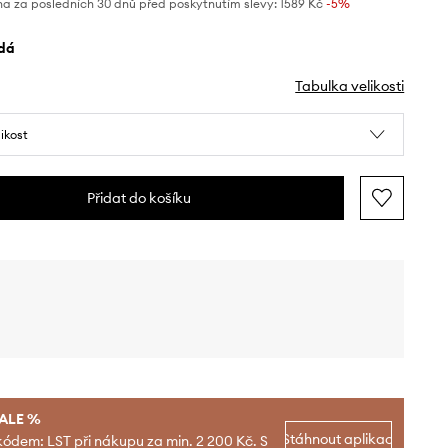
na za posledních 30 dnů před poskytnutím slevy:
1589 Kč
 -5%
edá
Tabulka velikosti
likost
Přidat do košíku
SALE %
Stáhnout aplikaci
kódem: LST při nákupu za min. 2 200 Kč. S