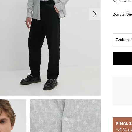
Nejnižší ce
Barva:
š
Zvolte ve
FINAL 
*-5 % s 