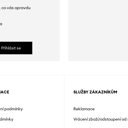
, co vás opravdu
da
Přihlásit se
MACE
SLUŽBY ZÁKAZNÍKŮM
ní podmínky
Reklamace
odmínky
Vrácení zboží/odstoupení od