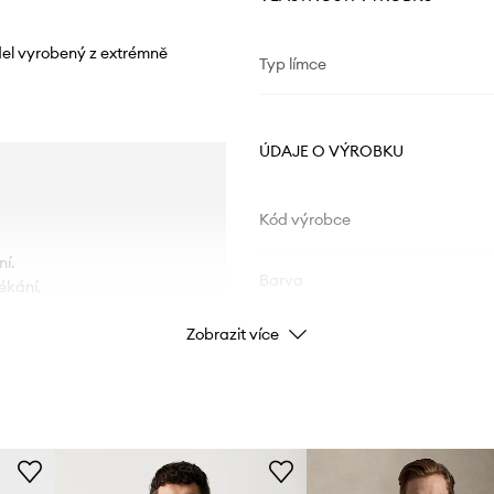
del vyrobený z extrémně
Typ límce
ÚDAJE O VÝROBKU
Kód výrobce
í.
Barva
ékání.
Zobrazit více
Značka
Výrobce
ID produktu