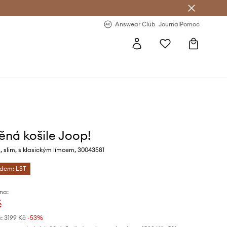
Answear Club
- 20 % na první objednávku
Answear Club
Journal
Pomoc
ěná košile Joop!
 slim, s klasickým límcem, 30043581
ódem: LST
na:
č
:
3199 Kč
-53%