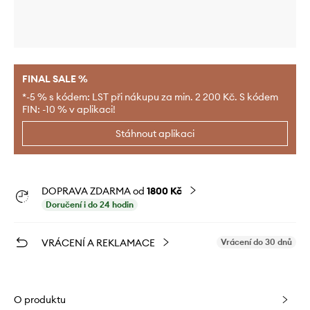
FINAL SALE %
*-5 % s kódem: LST při nákupu za min. 2 200 Kč. S kódem
FIN: -10 % v aplikaci!
Stáhnout aplikaci
DOPRAVA ZDARMA od
1800 Kč
Doručení i do 24 hodin
VRÁCENÍ A REKLAMACE
Vrácení do 30 dnů
O produktu