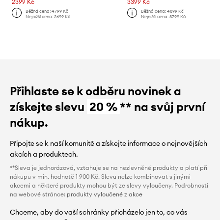
2399 Kč
3399 Kč
Běžná cena:
4799 Kč
Běžná cena:
4899 Kč
Nejnižší cena:
2699 Kč
Nejnižší cena:
3799 Kč
Přihlaste se k odběru novinek a
získejte slevu
20 %
** na svůj první
nákup.
Připojte se k naší komunitě a získejte informace o nejnovějších
akcích a produktech.
**Sleva je jednorázová, vztahuje se na nezlevněné produkty a platí při
nákupu v min. hodnotě 1 900 Kč. Slevu nelze kombinovat s jinými
akcemi a některé produkty mohou být ze slevy vyloučeny. Podrobnosti
na webové stránce:
produkty vyloučené z akce
Chceme, aby do vaší schránky přicházelo jen to, co vás