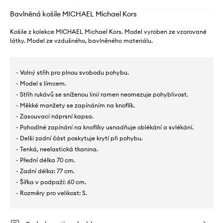
Bavlněná košile MICHAEL Michael Kors
Košile z kolekce MICHAEL Michael Kors. Model vyroben ze vzorované
látky. Model ze vzdušného, ​​bavlněného materiálu.
- Volný střih pro plnou svobodu pohybu.
- Model s límcem.
- Střih rukávů se sníženou linií ramen neomezuje pohyblivost.
- Měkké manžety se zapínáním na knoflík.
- Zasouvací náprsní kapsa.
- Pohodlné zapínání na knoflíky usnadňuje oblékání a svlékání.
- Delší zadní část poskytuje krytí při pohybu.
- Tenká, neelastická tkanina.
- Přední délka 70 cm.
- Zadní délka: 77 cm.
- Šířka v podpaží: 60 cm.
- Rozměry pro velikost: S.