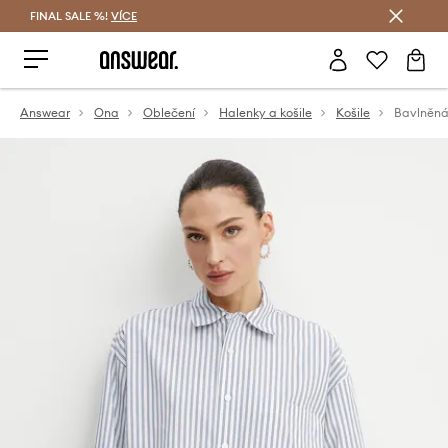
FINAL SALE %!
VÍCE
Ušetřete s Answear Club
Answear
Ona
Oblečení
Halenky a košile
Košile