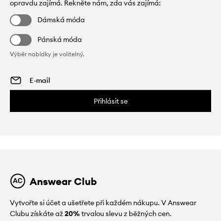
opravdu zajímá. Řekněte nám, zda vás zajímá:
Dámská móda
Pánská móda
Výběr nabídky je volitelný.
Přihlásit se
Answear Club
Vytvořte si účet a ušetřete při každém nákupu. V Answear
Clubu získáte až
20%
trvalou slevu z běžných cen.