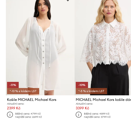
-11%
-10%
*-10 % s kódem: LST
*-5 % s kódem: LST
Košile MICHAEL Michael Kors
MICHAEL Michael Kors košile d
Aktuální cena:
Aktuální cena:
2399 Kč
3399 Kč
Běžná cena:
4799 Kč
Běžná cena:
4899 Kč
Nejnižší cena:
2699 Kč
Nejnižší cena:
3799 Kč