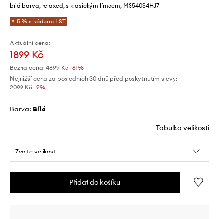
bílá barva, relaxed, s klasickým límcem, MS540S4HJ7
*-5 % s kódem: LST
Aktuální cena:
1899 Kč
Běžná cena:
4899 Kč
-61%
Nejnižší cena za posledních 30 dnů před poskytnutím slevy:
2099 Kč
 -9%
Barva:
bílá
Tabulka velikosti
Zvolte velikost
Přidat do košíku