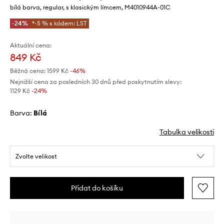
bílá barva, regular, s klasickým límcem, M4010944A-01C
-24%
*-5 % s kódem: LST
Aktuální cena:
849 Kč
Běžná cena:
1599 Kč
-46%
Nejnižší cena za posledních 30 dnů před poskytnutím slevy:
1129 Kč
 -24%
Barva:
bílá
Tabulka velikosti
Zvolte velikost
Přidat do košíku