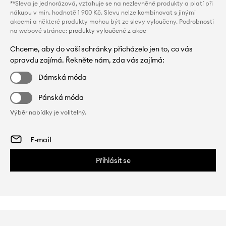
**Sleva je jednorázová, vztahuje se na nezlevněné produkty a platí při
nákupu v min. hodnotě 1 900 Kč. Slevu nelze kombinovat s jinými
akcemi a některé produkty mohou být ze slevy vyloučeny. Podrobnosti
na webové stránce:
produkty vyloučené z akce
Chceme, aby do vaší schránky přicházelo jen to, co vás
opravdu zajímá. Řekněte nám, zda vás zajímá:
Dámská móda
Pánská móda
Výběr nabídky je volitelný.
Přihlásit se