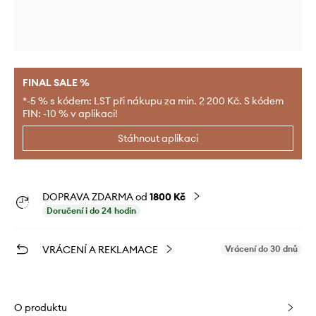
FINAL SALE %
*-5 % s kódem: LST při nákupu za min. 2 200 Kč. S kódem
FIN: -10 % v aplikaci!
Stáhnout aplikaci
DOPRAVA ZDARMA od
1800 Kč
Doručení i do 24 hodin
VRÁCENÍ A REKLAMACE
Vrácení do 30 dnů
O produktu