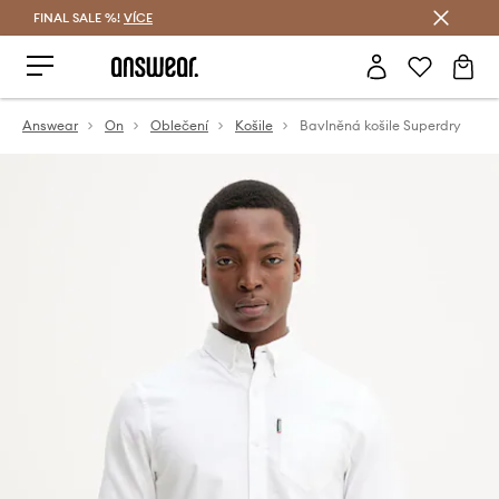
FINAL SALE %!
VÍCE
Ušetřete s Answear Club
Answear
On
Oblečení
Košile
Bavlněná košile Superdry