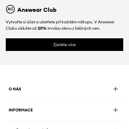
Answear Club
Vytvořte si účet a ušetřete při každém nákupu. V Answear
Clubu získáte až
20%
trvalou slevu z běžných cen.
Zjistěte více
O NÁS
INFORMACE