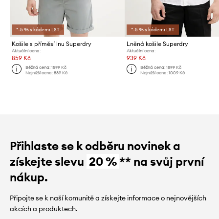
*-5 % s kódem: LST
*-5 % s kódem: LST
Košile s příměsí lnu Superdry
Lněná košile Superdry
Aktuální cena:
Aktuální cena:
859 Kč
939 Kč
Běžná cena:
1599 Kč
Běžná cena:
1899 Kč
Nejnižší cena:
889 Kč
Nejnižší cena:
1009 Kč
Přihlaste se k odběru novinek a
získejte slevu
20 %
** na svůj první
nákup.
Připojte se k naší komunitě a získejte informace o nejnovějších
akcích a produktech.