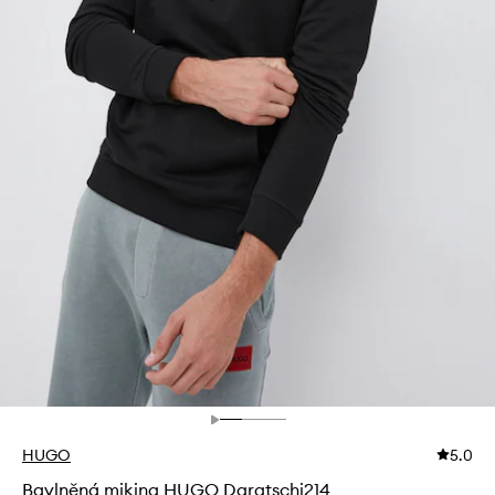
HUGO
5.0
Bavlněná mikina HUGO Daratschi214