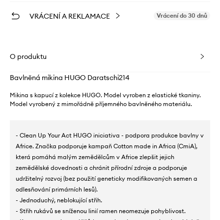
VRÁCENÍ A REKLAMACE
Vrácení do 30 dnů
O produktu
Bavlněná mikina HUGO Daratschi214
Mikina s kapucí z kolekce HUGO. Model vyroben z elastické tkaniny.
Model vyrobený z mimořádně příjemného bavlněného materiálu.
- Clean Up Your Act HUGO iniciativa - podpora produkce bavlny v
Africe. Značka podporuje kampaň Cotton made in Africa (CmiA),
která pomáhá malým zemědělcům v Africe zlepšit jejich
zemědělské dovednosti a chránit přírodní zdroje a podporuje
udržitelný rozvoj (bez použití geneticky modifikovaných semen a
odlesňování primárních lesů).
- Jednoduchý, neblokující střih.
- Střih rukávů se sníženou linií ramen neomezuje pohyblivost.