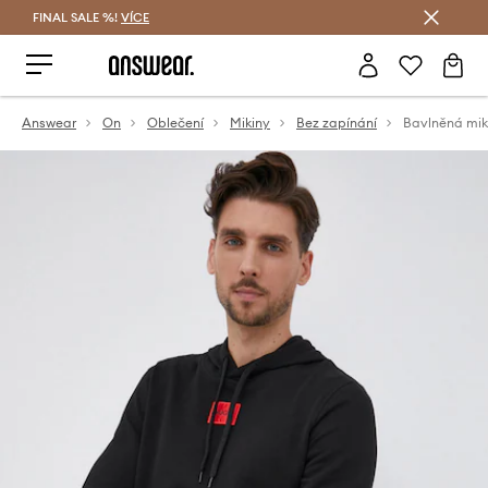
FINAL SALE %!
VÍCE
Ušetřete s Answear Club
Answear
On
Oblečení
Mikiny
Bez zapínání