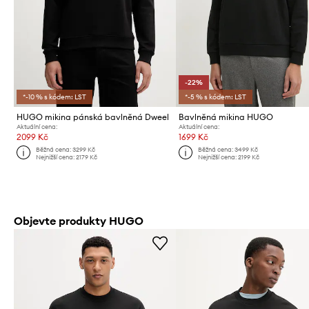
-22%
*-10 % s kódem: LST
*-5 % s kódem: LST
HUGO mikina pánská bavlněná Dweel
Bavlněná mikina HUGO
Aktuální cena:
Aktuální cena:
2099 Kč
1699 Kč
Běžná cena:
3299 Kč
Běžná cena:
3499 Kč
Nejnižší cena:
2179 Kč
Nejnižší cena:
2199 Kč
Objevte produkty HUGO