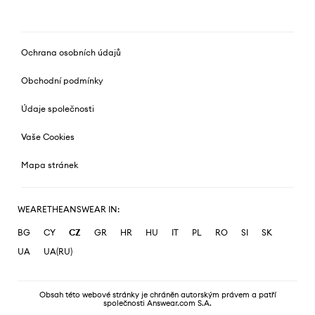
Ochrana osobních údajů
Obchodní podmínky
Údaje společnosti
Vaše Cookies
Mapa stránek
WEARETHEANSWEAR IN:
BG
CY
CZ
GR
HR
HU
IT
PL
RO
SI
SK
UA
UA(RU)
Obsah této webové stránky je chráněn autorským právem a patří
společnosti Answear.com S.A.