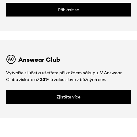
Přihlásit se
Answear Club
Vytvořte si účet a ušetřete při každém nákupu. V Answear
Clubu získáte až
20%
trvalou slevu z běžných cen.
Zjistěte více