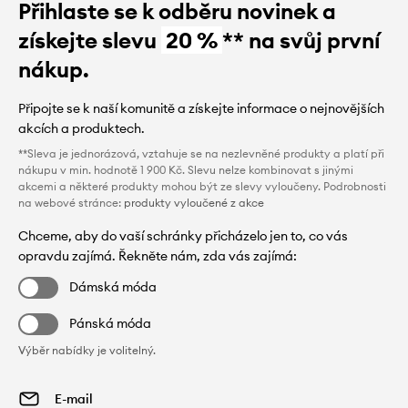
Přihlaste se k odběru novinek a
získejte slevu
20 %
** na svůj první
nákup.
Připojte se k naší komunitě a získejte informace o nejnovějších
akcích a produktech.
**Sleva je jednorázová, vztahuje se na nezlevněné produkty a platí při
nákupu v min. hodnotě 1 900 Kč. Slevu nelze kombinovat s jinými
akcemi a některé produkty mohou být ze slevy vyloučeny. Podrobnosti
na webové stránce:
produkty vyloučené z akce
Chceme, aby do vaší schránky přicházelo jen to, co vás
opravdu zajímá. Řekněte nám, zda vás zajímá:
Dámská móda
Pánská móda
Výběr nabídky je volitelný.