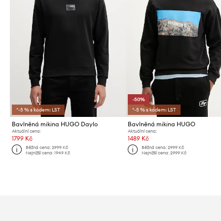
-50%
*-5 % s kódem: LST
*-5 % s kódem: LST
Bavlněná mikina HUGO Daylo
Bavlněná mikina HUGO
Aktuální cena:
Aktuální cena:
1799 Kč
1489 Kč
Běžná cena:
2999 Kč
Běžná cena:
2999 Kč
Nejnižší cena:
1949 Kč
Nejnižší cena:
2999 Kč