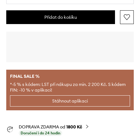
Přidat do košíku
FINAL SALE %
*-5 % s kódem: LST při nákupu za min. 2 200 Kč. S kódem
FIN: -10 % v aplikaci!
Stáhnout aplikaci
DOPRAVA ZDARMA od
1800 Kč
Doručení i do 24 hodin