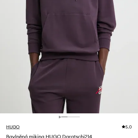
HUGO
5.0
Bavlněná mikina HUGO Daratschi214