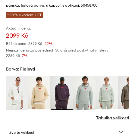
pánská, fialová barva, s kapucí, s aplikací, 50458700
*-10 % s kódem: LST
Aktuální cena:
2099 Kč
Běžná cena:
2699 Kč
-22%
Nejnižší cena za posledních 30 dnů před poskytnutím slevy:
2269 Kč
 -7%
Barva:
fialová
Tabulka velikosti
Zvolte velikost