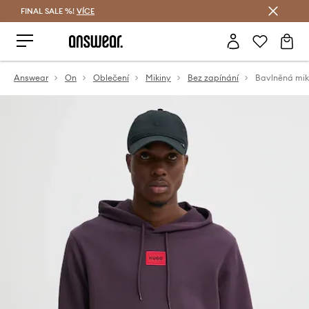
FINAL SALE %!
VÍCE
Ušetřete s Answear Club
Answear
On
Oblečení
Mikiny
Bez zapínání