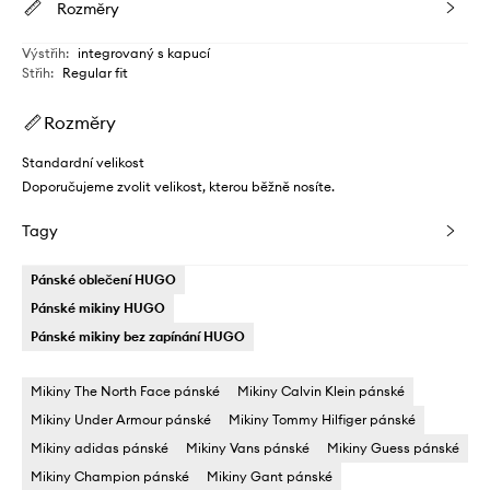
Rozměry
Výstřih
:
integrovaný s kapucí
Střih
:
Regular fit
Rozměry
Standardní velikost
Doporučujeme zvolit velikost, kterou běžně nosíte.
Tagy
Pánské oblečení HUGO
Pánské mikiny HUGO
Pánské mikiny bez zapínání HUGO
Mikiny The North Face pánské
Mikiny Calvin Klein pánské
Mikiny Under Armour pánské
Mikiny Tommy Hilfiger pánské
Mikiny adidas pánské
Mikiny Vans pánské
Mikiny Guess pánské
Mikiny Champion pánské
Mikiny Gant pánské