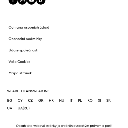
Ochrana osobních údajů
Obchodní podmínky
Údaje společnosti
Vaše Cookies
Mapa stránek
WEARETHEANSWEAR IN:
BG
CY
CZ
GR
HR
HU
IT
PL
RO
SI
SK
UA
UA(RU)
Obsah této webové stránky je chráněn autorským právem a patří