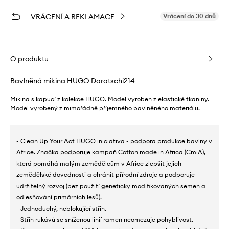
VRÁCENÍ A REKLAMACE
Vrácení do 30 dnů
O produktu
Bavlněná mikina HUGO Daratschi214
Mikina s kapucí z kolekce HUGO. Model vyroben z elastické tkaniny.
Model vyrobený z mimořádně příjemného bavlněného materiálu.
- Clean Up Your Act HUGO iniciativa - podpora produkce bavlny v
Africe. Značka podporuje kampaň Cotton made in Africa (CmiA),
která pomáhá malým zemědělcům v Africe zlepšit jejich
zemědělské dovednosti a chránit přírodní zdroje a podporuje
udržitelný rozvoj (bez použití geneticky modifikovaných semen a
odlesňování primárních lesů).
- Jednoduchý, neblokující střih.
- Střih rukávů se sníženou linií ramen neomezuje pohyblivost.