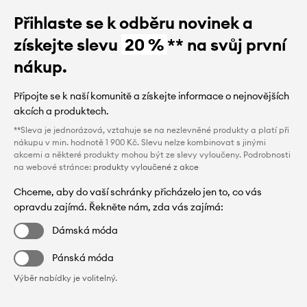
Přihlaste se k odběru novinek a
získejte slevu
20 %
** na svůj první
nákup.
Připojte se k naší komunitě a získejte informace o nejnovějších
akcích a produktech.
**Sleva je jednorázová, vztahuje se na nezlevněné produkty a platí při
nákupu v min. hodnotě 1 900 Kč. Slevu nelze kombinovat s jinými
akcemi a některé produkty mohou být ze slevy vyloučeny. Podrobnosti
na webové stránce:
produkty vyloučené z akce
Chceme, aby do vaší schránky přicházelo jen to, co vás
opravdu zajímá. Řekněte nám, zda vás zajímá:
Dámská móda
Pánská móda
Výběr nabídky je volitelný.