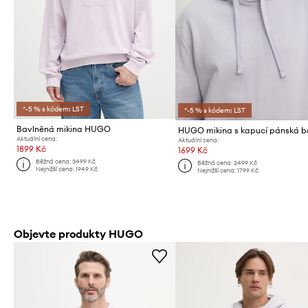
*-5 % s kódem: LST
*-5 % s kódem: LST
Bavlněná mikina HUGO
Aktuální cena:
Aktuální cena:
1899 Kč
1699 Kč
Běžná cena:
3499 Kč
Běžná cena:
2499 Kč
Nejnižší cena:
1949 Kč
Nejnižší cena:
1799 Kč
Objevte produkty HUGO