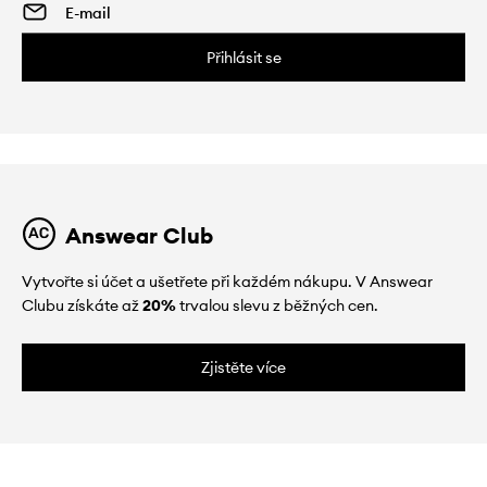
Přihlásit se
Answear Club
Vytvořte si účet a ušetřete při každém nákupu. V Answear
Clubu získáte až
20%
trvalou slevu z běžných cen.
Zjistěte více