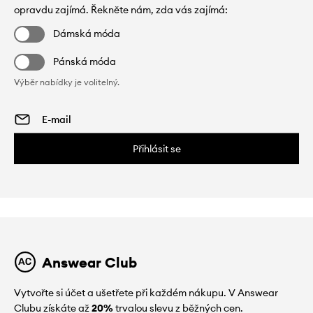
opravdu zajímá. Řekněte nám, zda vás zajímá:
Dámská móda
Pánská móda
Výběr nabídky je volitelný.
Přihlásit se
Answear Club
Vytvořte si účet a ušetřete při každém nákupu. V Answear
Clubu získáte až
20%
trvalou slevu z běžných cen.