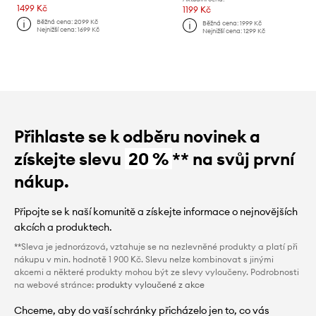
1499 Kč
1199 Kč
Běžná cena:
2099 Kč
Běžná cena:
1999 Kč
Nejnižší cena:
1699 Kč
Nejnižší cena:
1299 Kč
Přihlaste se k odběru novinek a
získejte slevu
20 %
** na svůj první
nákup.
Připojte se k naší komunitě a získejte informace o nejnovějších
akcích a produktech.
**Sleva je jednorázová, vztahuje se na nezlevněné produkty a platí při
nákupu v min. hodnotě 1 900 Kč. Slevu nelze kombinovat s jinými
akcemi a některé produkty mohou být ze slevy vyloučeny. Podrobnosti
na webové stránce:
produkty vyloučené z akce
Chceme, aby do vaší schránky přicházelo jen to, co vás