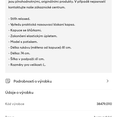
jsou plnohodnotnými, originálními produkty. V případě nejasností
kontaktujte naše zákaznické centrum.
- Stříh relaxed.
- Vpředu praktická nasouvací klokaní kapsa.
- Kapuce se šňůrkami.
- Zakončení elastickým úpletem.
- Model s potiskem.
- Délka rukávu (měřena od kapuce): 81 cm.
- Délka: 74 cm.
- Šířka v podpaží: 61 cm.
- Rozměry pro velikost: L.
Podrobnosti o výrobku
Údaje o výrobku
Kód výrobce
38479.0110