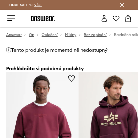
FINAL SALE %!
VÍCE
Ušetřete s Answear Club
Answear
On
Oblečení
Mikiny
Bez zapínání
Bavlněná miki
Tento produkt je momentálně nedostupný
Prohlédněte si podobné produkty