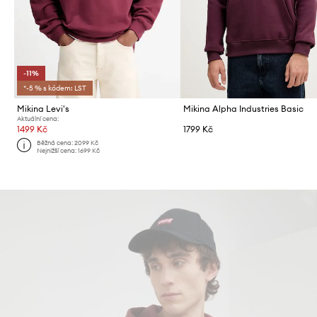
-11%
*-5 % s kódem: LST
Mikina Levi's
Mikina Alpha Industries Basic
Aktuální cena:
1499 Kč
1799 Kč
Běžná cena:
2099 Kč
Nejnižší cena:
1699 Kč