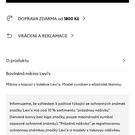
DOPRAVA ZDARMA od
1800 Kč
VRÁCENÍ A REKLAMACE
O produktu
Bavlněná mikina Levi's
Mikina s kapucí z kolekce Levi's. Model vyroben z elastické tkaniny.
Informujeme, že vzhledem k politice týkající se ochranných známek
značky Levi's má cca 10 % sortimentu "prázdnou nášivku"
(červené barvy bez loga značky, pouze mezinárodní symbol
zapsané ochranné známky). "Prázdná nášivka" je registrovanou
ochrannou známkou značky Levi's a modely s takovou nášivkou