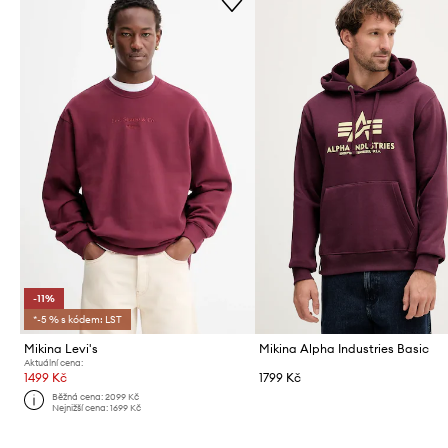
-11%
*-5 % s kódem: LST
Mikina Levi's
Mikina Alpha Industries Basic
Aktuální cena:
1499 Kč
1799 Kč
Běžná cena:
2099 Kč
Nejnižší cena:
1699 Kč