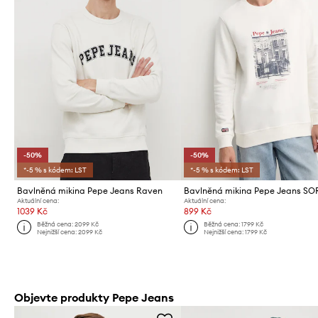
-50%
-50%
*-5 % s kódem: LST
*-5 % s kódem: LST
Bavlněná mikina Pepe Jeans Raven
Aktuální cena:
Aktuální cena:
1039 Kč
899 Kč
Běžná cena:
2099 Kč
Běžná cena:
1799 Kč
Nejnižší cena:
2099 Kč
Nejnižší cena:
1799 Kč
Objevte produkty Pepe Jeans