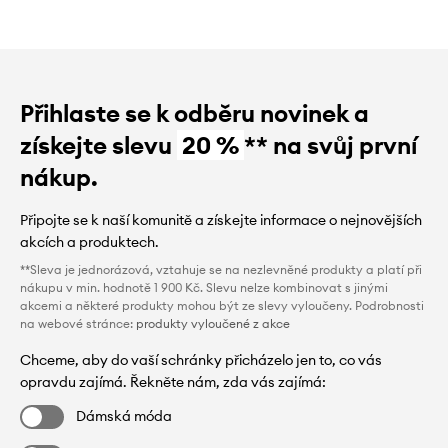
Přihlaste se k odběru novinek a
získejte slevu
20 %
** na svůj první
nákup.
Připojte se k naší komunitě a získejte informace o nejnovějších
akcích a produktech.
**Sleva je jednorázová, vztahuje se na nezlevněné produkty a platí při
nákupu v min. hodnotě 1 900 Kč. Slevu nelze kombinovat s jinými
akcemi a některé produkty mohou být ze slevy vyloučeny. Podrobnosti
na webové stránce:
produkty vyloučené z akce
Chceme, aby do vaší schránky přicházelo jen to, co vás
opravdu zajímá. Řekněte nám, zda vás zajímá:
Dámská móda