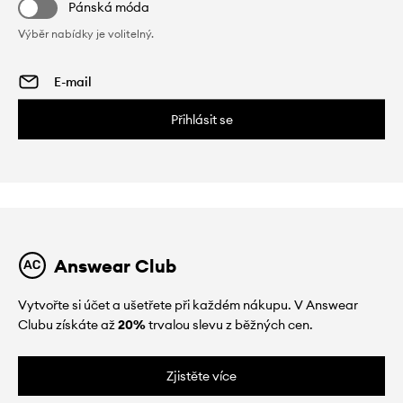
Pánská móda
Výběr nabídky je volitelný.
Přihlásit se
Answear Club
Vytvořte si účet a ušetřete při každém nákupu. V Answear
Clubu získáte až
20%
trvalou slevu z běžných cen.
Zjistěte více