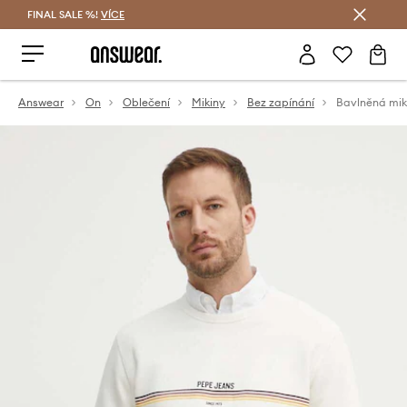
FINAL SALE %!
VÍCE
Ušetřete s Answear Club
Answear
On
Oblečení
Mikiny
Bez zapínání