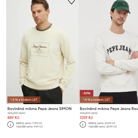
-50%
*-5 % s kódem: LST
*-5 % s kódem: LST
Bavlněná mikina Pepe Jeans SIMON
Bavlněná mikina Pepe Jeans Ra
Aktuální cena:
Aktuální cena:
889 Kč
1039 Kč
Běžná cena:
1799 Kč
Běžná cena:
2099 Kč
Nejnižší cena:
949 Kč
Nejnižší cena:
2099 Kč