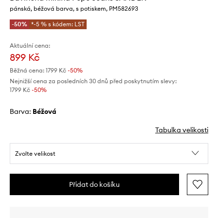
pánská, béžová barva, s potiskem, PM582693
-50%
*-5 % s kódem: LST
Aktuální cena:
899 Kč
Běžná cena:
1799 Kč
-50%
Nejnižší cena za posledních 30 dnů před poskytnutím slevy:
1799 Kč
 -50%
Barva:
béžová
Tabulka velikosti
Zvolte velikost
Přidat do košíku