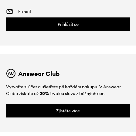
Přihlásit se
Answear Club
Vytvořte si účet a ušetřete při každém nákupu. V Answear
Clubu získáte až
20%
trvalou slevu z běžných cen.
Zjistěte více