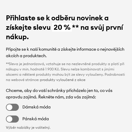
Přihlaste se k odběru novinek a
získejte slevu
20 %
** na svůj první
nákup.
Připojte se k naší komunitě a získejte informace o nejnovějších
akcích a produktech.
**Sleva je jednorázová, vztahuje se na nezlevněné produkty a platí při
nákupu v min. hodnotě 1 900 Kč. Slevu nelze kombinovat s jinými
akcemi a některé produkty mohou být ze slevy vyloučeny. Podrobnosti
na webové stránce:
produkty vyloučené z akce
Chceme, aby do vaší schránky přicházelo jen to, co vás
opravdu zajímá. Řekněte nám, zda vás zajímá:
Dámská móda
Pánská móda
Výběr nabídky je volitelný.