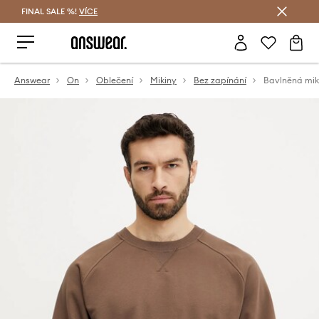
FINAL SALE %!
VÍCE
Ušetřete s Answear Club
Answear
On
Oblečení
Mikiny
Bez zapínání