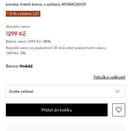
pánská, hnědá barva, s aplikací, NF0A8C361OI1
*-5 % s kódem: LST
Aktuální cena:
1299 Kč
Běžná cena:
2399 Kč
-45%
Nejnižší cena za posledních 30 dnů před poskytnutím slevy:
1399 Kč
 -7%
Barva:
hnědá
Tabulka velikosti
Zvolte velikost
Přidat do košíku