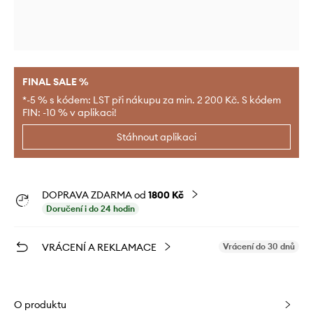
FINAL SALE %
*-5 % s kódem: LST při nákupu za min. 2 200 Kč. S kódem
FIN: -10 % v aplikaci!
Stáhnout aplikaci
DOPRAVA ZDARMA od
1800 Kč
Doručení i do 24 hodin
VRÁCENÍ A REKLAMACE
Vrácení do 30 dnů
O produktu