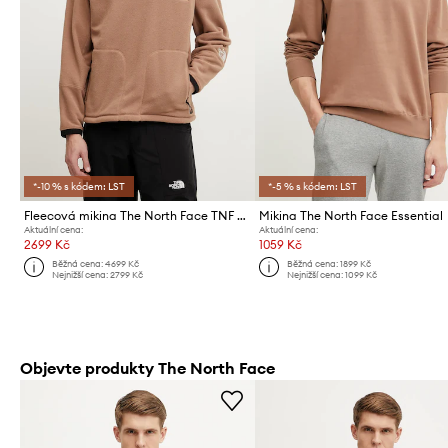
*-10 % s kódem: LST
*-5 % s kódem: LST
Fleecová mikina The North Face TNF X NSE
Mikina The North Face Essential
Aktuální cena:
Aktuální cena:
2699 Kč
1059 Kč
Běžná cena:
4699 Kč
Běžná cena:
1899 Kč
Nejnižší cena:
2799 Kč
Nejnižší cena:
1099 Kč
Objevte produkty The North Face