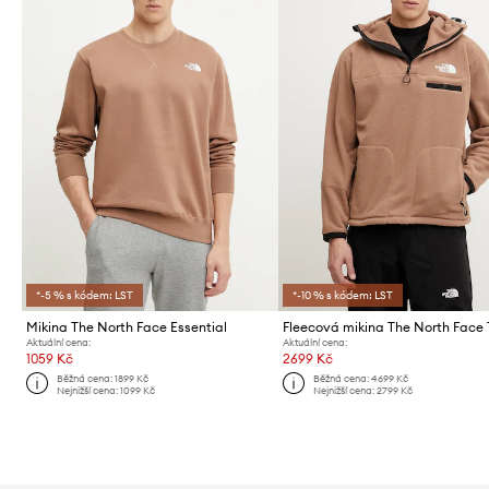
*-5 % s kódem: LST
*-10 % s kódem: LST
Mikina The North Face Essential
Aktuální cena:
Aktuální cena:
1059 Kč
2699 Kč
Běžná cena:
1899 Kč
Běžná cena:
4699 Kč
Nejnižší cena:
1099 Kč
Nejnižší cena:
2799 Kč