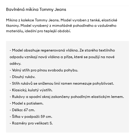
Bavlněná mikina Tommy Jeans
Mikina z kolekce Tommy Jeans. Model vyroben z tenké, elastické
tkaniny. Model vyrobený z mimořádně pohodlného a vzdušného
materiálu, ideální pro teplejší období.
- Model obsahuje regenerovaná vlákna. Ze starého textilního
odpadu vznikají nová vlákna a příze, které se použijí na nové
oděvy.
- Volný střih pro plnou svobodu pohybu.
- Dlouhý rukáv.
- Střih rukávů se sníženou linií ramen neomezuje pohyblivost.
- Klasický, kulatý výstřih.
- Rukávy a spodní okraj zakončeny pohodlným elastickým lemem.
- Model s potiskem.
- Délka: 67 cm.
- Šířka v podpaží: 59 cm.
- Rozměry pro velikost: S.