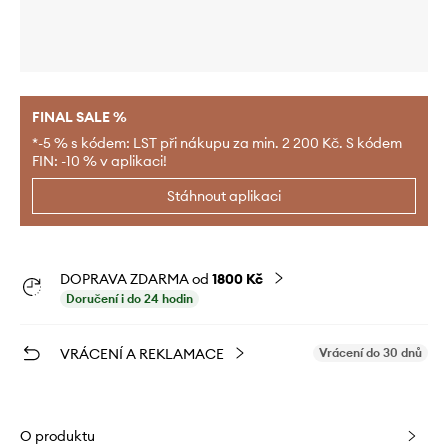
FINAL SALE %
*-5 % s kódem: LST při nákupu za min. 2 200 Kč. S kódem
FIN: -10 % v aplikaci!
Stáhnout aplikaci
DOPRAVA ZDARMA od
1800 Kč
Doručení i do 24 hodin
VRÁCENÍ A REKLAMACE
Vrácení do 30 dnů
O produktu