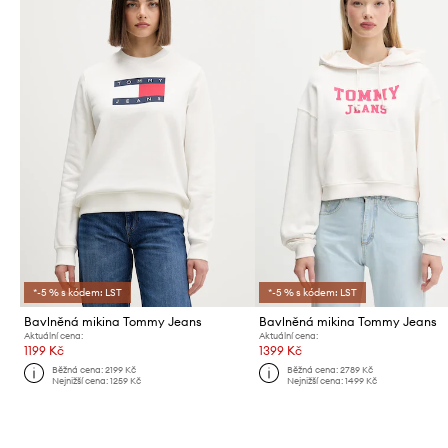
*-5 % s kódem: LST
*-5 % s kódem: LST
Bavlněná mikina Tommy Jeans
Bavlněná mikina Tommy Jeans
Aktuální cena:
Aktuální cena:
1199 Kč
1399 Kč
Běžná cena:
2199 Kč
Běžná cena:
2789 Kč
Nejnižší cena:
1259 Kč
Nejnižší cena:
1499 Kč