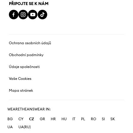
PŘIPOJTE SE K NÁM
Ochrana osobních údajů
Obchodní podmínky
Údaje společnosti
Vaše Cookies
Mapa stránek
WEARETHEANSWEAR IN:
BG
CY
CZ
GR
HR
HU
IT
PL
RO
SI
SK
UA
UA(RU)