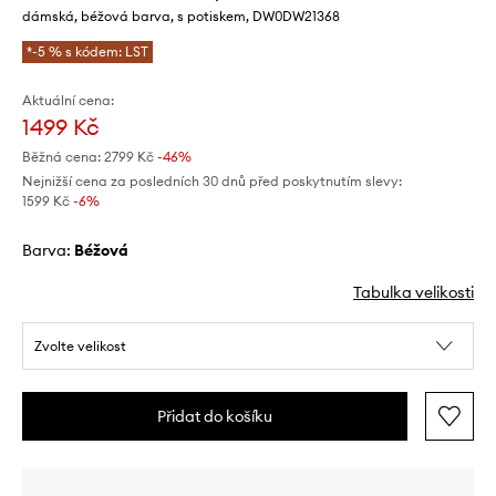
dámská, béžová barva, s potiskem, DW0DW21368
*-5 % s kódem: LST
Aktuální cena:
1499 Kč
Běžná cena:
2799 Kč
-46%
Nejnižší cena za posledních 30 dnů před poskytnutím slevy:
1599 Kč
 -6%
Barva:
béžová
Tabulka velikosti
Zvolte velikost
Přidat do košíku