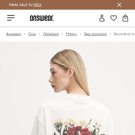
FINAL SALE %!
VÍCE
Ušetřete s Answear Club
Answear
Ona
Oblečení
Mikiny
Bez zapínání
Bavlněná m