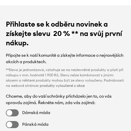
Přihlaste se k odběru novinek a
získejte slevu
20 %
** na svůj první
nákup.
Připojte se k naší komunitě a získejte informace o nejnovějších
akcích a produktech.
**Sleva je jednorázová, vztahuje se na nezlevněné produkty a platí při
nákupu v min. hodnotě 1 900 Kč. Slevu nelze kombinovat s jinými
akcemi a některé produkty mohou být ze slevy vyloučeny. Podrobnosti
na webové stránce:
produkty vyloučené z akce
Chceme, aby do vaší schránky přicházelo jen to, co vás
opravdu zajímá. Řekněte nám, zda vás zajímá:
Dámská móda
Pánská móda