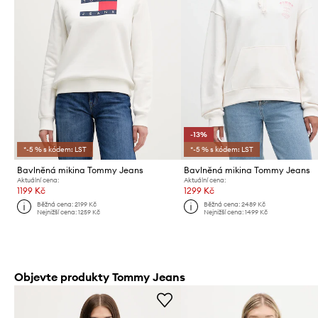
-13%
*-5 % s kódem: LST
*-5 % s kódem: LST
Bavlněná mikina Tommy Jeans
Bavlněná mikina Tommy Jeans
Aktuální cena:
Aktuální cena:
1199 Kč
1299 Kč
Běžná cena:
2199 Kč
Běžná cena:
2489 Kč
Nejnižší cena:
1259 Kč
Nejnižší cena:
1499 Kč
Objevte produkty Tommy Jeans