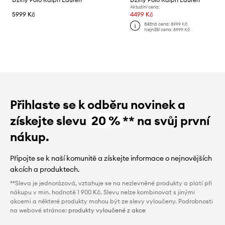
Aktuální cena:
5999 Kč
4499 Kč
Běžná cena:
8999 Kč
Nejnižší cena:
8999 Kč
Přihlaste se k odběru novinek a
získejte slevu
20 %
** na svůj první
nákup.
Připojte se k naší komunitě a získejte informace o nejnovějších
akcích a produktech.
**Sleva je jednorázová, vztahuje se na nezlevněné produkty a platí při
nákupu v min. hodnotě 1 900 Kč. Slevu nelze kombinovat s jinými
akcemi a některé produkty mohou být ze slevy vyloučeny. Podrobnosti
na webové stránce:
produkty vyloučené z akce