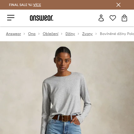
FINAL SALE %!
VÍCE
Ušetřete s Answear Club
Answear
Ona
Oblečení
Džíny
Zvony
Bavlněné džíny Pol