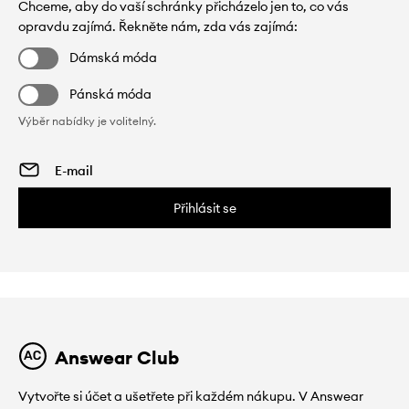
Chceme, aby do vaší schránky přicházelo jen to, co vás
opravdu zajímá. Řekněte nám, zda vás zajímá:
Dámská móda
Pánská móda
Výběr nabídky je volitelný.
Přihlásit se
Answear Club
Vytvořte si účet a ušetřete při každém nákupu. V Answear