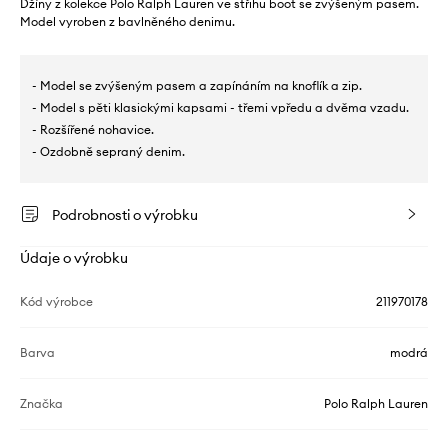
Džíny z kolekce Polo Ralph Lauren ve střihu boot se zvýšeným pasem.
Model vyroben z bavlněného denimu.
- Model se zvýšeným pasem a zapínáním na knoflík a zip.
- Model s pěti klasickými kapsami - třemi vpředu a dvěma vzadu.
- Rozšířené nohavice.
- Ozdobně sepraný denim.
Podrobnosti o výrobku
Údaje o výrobku
Kód výrobce
211970178
Barva
modrá
Značka
Polo Ralph Lauren