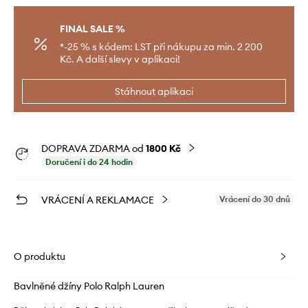
FINAL SALE %
*-25 % s kódem: LST při nákupu za min. 2 200
Kč. A další slevy v aplikaci!
Stáhnout aplikaci
DOPRAVA ZDARMA od
1800 Kč
Doručení i do 24 hodin
VRÁCENÍ A REKLAMACE
Vrácení do 30 dnů
O produktu
Bavlněné džíny Polo Ralph Lauren