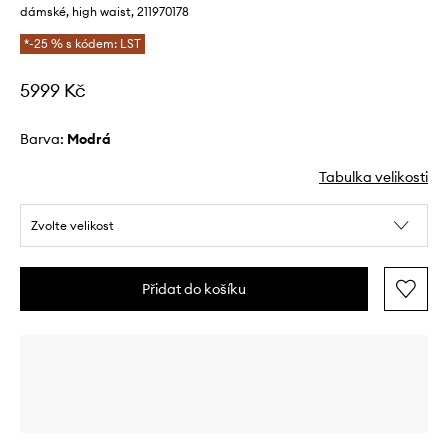
dámské, high waist, 211970178
*-25 % s kódem: LST
5999 Kč
Barva:
modrá
Tabulka velikosti
Zvolte velikost
Přidat do košíku