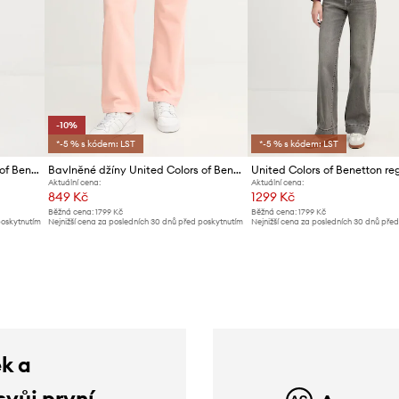
-10%
*-5 % s kódem: LST
*-5 % s kódem: LST
Bavlněné džíny United Colors of Benetton
Bavlněné džíny United Colors of Benetton
Aktuální cena:
Aktuální cena:
849 Kč
1299 Kč
Běžná cena:
1799 Kč
Běžná cena:
1799 Kč
poskytnutím
Nejnižší cena za posledních 30 dnů před poskytnutím
Nejnižší cena za posledních 30 dnů pře
slevy:
949 Kč
slevy:
1419 Kč
ek a
svůj první