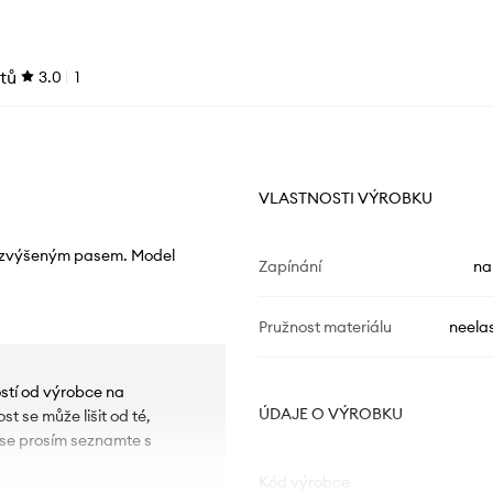
tů
3.0
1
VLASTNOSTI VÝROBKU
se zvýšeným pasem. Model
Zapínání
na
Pružnost materiálu
neelas
ostí od výrobce na
ÚDAJE O VÝROBKU
t se může lišit od té,
u se prosím seznamte s
Kód výrobce