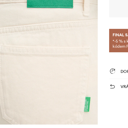
FINAL 
*-5 % s 
kódem FI
DO
VRÁ