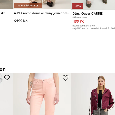
*-15 % s kódem: LST
-14%
mské
A.P.C. rovné dámské džíny jean domino
Džíny Guess CARRIE
Aktuální cena:
6499 Kč
1199 Kč
Běžná cena:
3499 Kč
Nejnižší cena za posledních 30 dnů pře
slevy:
1399 Kč
ton