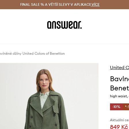
ácení zdarma (od 1800 Kč)
FINAL SALE % A VĚTŠÍ SLEVY V APLIKACI!
Doručení i do 24 h
VÍCE
Ušetřete s 
vlněné džíny United Colors of Benetton
United C
Bavln
Benet
high waist
-10%
*-
Aktuální ce
849 Kč