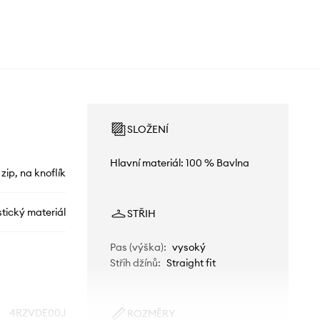
SLOŽENÍ
Hlavní materiál: 100 % Bavlna
 zip, na knoflík
tický materiál
STŘIH
Pas (výška)
:
vysoký
Střih džínů
:
Straight fit
4RZVDE00J
ROZMĚRY