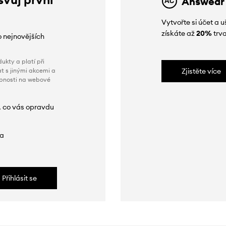
Answear
Vytvořte si účet a
získáte až
20%
trva
o nejnovějších
ukty a platí při
t s jinými akcemi a
Zjistěte více
obnosti na webové
, co vás opravdu
da
Přihlásit se