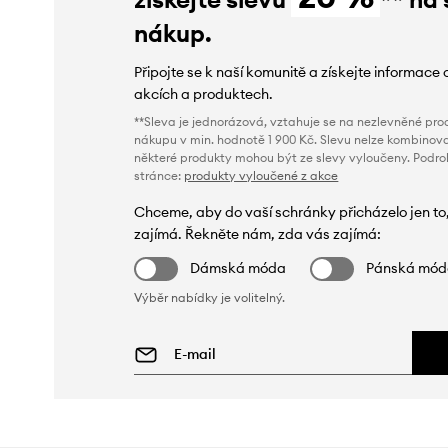
nákup.
Připojte se k naší komunitě a získejte informace 
akcích a produktech.
**Sleva je jednorázová, vztahuje se na nezlevněné prod
nákupu v min. hodnotě 1 900 Kč. Slevu nelze kombinova
některé produkty mohou být ze slevy vyloučeny. Podr
stránce:
produkty vyloučené z akce
Chceme, aby do vaší schránky přicházelo jen to
zajímá. Řekněte nám, zda vás zajímá:
Dámská móda
Pánská mó
Výběr nabídky je volitelný.