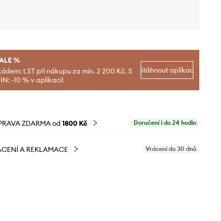
SALE %
Stáhnout aplikaci
kódem: LST při nákupu za min. 2 200 Kč. S
N: -10 % v aplikaci!
PRAVA ZDARMA od
1800 Kč
Doručení i do 24 hodin
CENÍ A REKLAMACE
Vrácení do 30 dnů