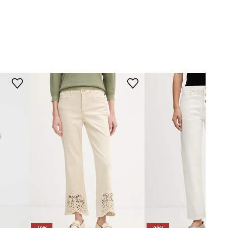
Modelka na fotografii je 175 cm
béžová
vysoká a má na sobě velikost 28
Standardní velikost
nited Colors of
Doporučujeme zvolit velikost, kterou
Benetton
běžně nosíte.
Velikosti uvedené v obchodě byly
přepočítány na standardní evropskou
tabulku velikostí. Na etiketě
dodaného produktu je uvedeno
původní označení výrobce.
Tabulka velikosti