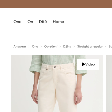
Premium Fashion Benefits
Doručení a vr
Ona
On
Dítě
Home
Answear
Ona
Oblečení
Džíny
Straight a regular
Ba
Video