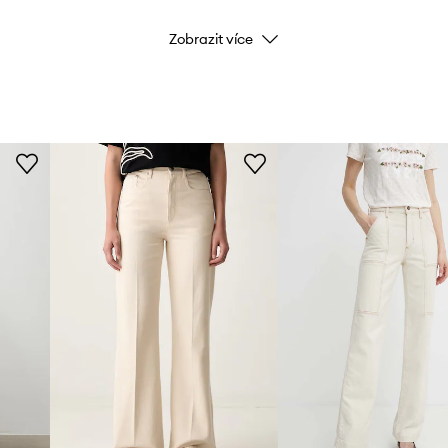
Zobrazit více
Barva
Značka
U
Výrobce
ID produktu