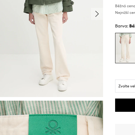
Běžná cena
Nejnižší ce
Barva:
b
Zvolte ve