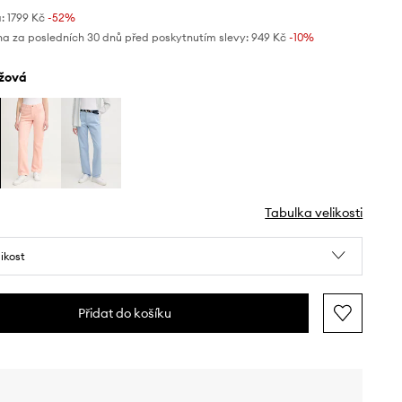
:
1799 Kč
-52%
na za posledních 30 dnů před poskytnutím slevy:
949 Kč
 -10%
éžová
Tabulka velikosti
likost
Přidat do košíku