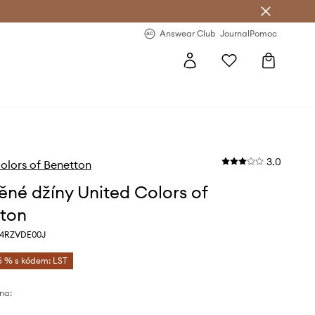
Answear Club
- 20 % na první objednávku
Answear Club
Journal
Pomoc
3.0
olors of Benetton
ěné džíny United Colors of
ton
, 4RZVDE00J
5 % s kódem: LST
na: