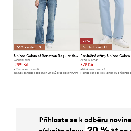
-10%
*-5 % s kódem: LST
*-5 % s kódem: LST
United Colors of Benetton Regular fit džíny dámské
Aktuální cena:
Aktuální cena:
1299 Kč
879 Kč
Běžná cena:
1799 Kč
Běžná cena:
1799 Kč
Nejnižší cena za posledních 30 dnů před poskytnutím
Nejnižší cena za posledních 30 dnů před 
slevy:
1419 Kč
slevy:
979 Kč
Přihlaste se k odběru novin
20 %
získejte slevu
** na 