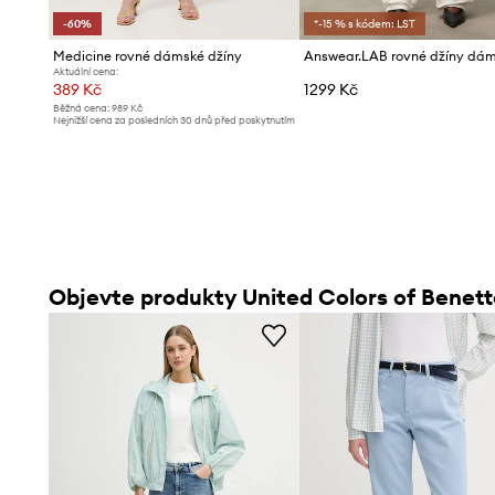
-60%
*-15 % s kódem: LST
Medicine rovné dámské džíny
Answear.LAB rovné džíny dá
Aktuální cena:
389 Kč
1299 Kč
Běžná cena:
989 Kč
Nejnižší cena za posledních 30 dnů před poskytnutím
slevy:
989 Kč
Objevte produkty United Colors of Benet