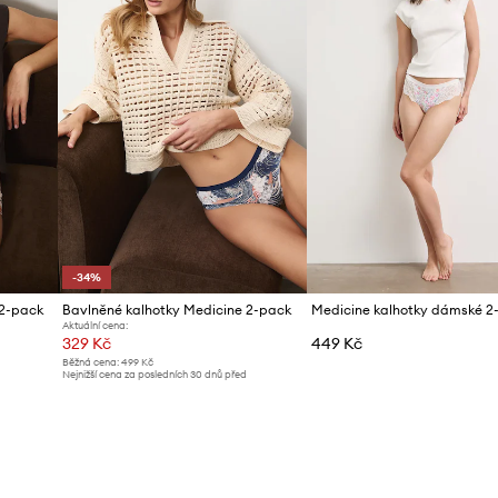
-34%
 2-pack
Bavlněné kalhotky Medicine 2-pack
Medicine kalhotky dámské 2
Aktuální cena:
329 Kč
449 Kč
Běžná cena:
499 Kč
Nejnižší cena za posledních 30 dnů před
poskytnutím slevy:
499 Kč