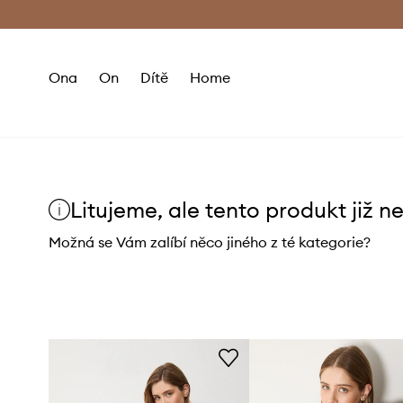
Premium Fashion Benefits
Doručení a vr
Ona
On
Dítě
Home
Litujeme, ale tento produkt již n
Možná se Vám zalíbí něco jiného z té kategorie?