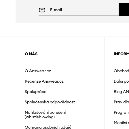
O NÁS
INFOR
O Answear.cz
Obchod
Recenze Answear.cz
Další p
Spolupráce
Blog A
Společenská odpovědnost
Pravidl
Nahlašování porušení
Program
(whistleblowing)
Mobilní
Ochrana osobních údajů