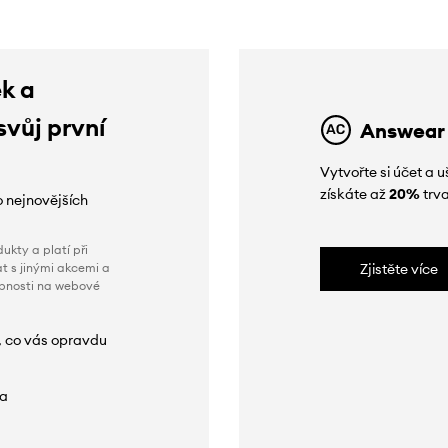
ek a
svůj první
Answear
Vytvořte si účet a
získáte až
20%
trva
o nejnovějších
ukty a platí při
t s jinými akcemi a
Zjistěte více
obnosti na webové
, co vás opravdu
da