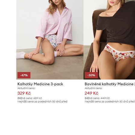
-47%
-30%
Kalhotky Medicine 3-pack
Bavlněné kalhotky Medicine
Aktuální cena:
Aktuální cena:
329 Kč
249 Kč
Běžná cena:
629 Kč
Běžná cena:
449 Kč
Nejnižší cena za posledních 30 dnů před
Nejnižší cena za posledních 30 dnů před
poskytnutím slevy:
629 Kč
poskytnutím slevy:
359 Kč