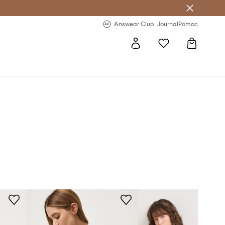
Answear Club
- 20 % na první objednávku
Answear Club
Journal
Pomoc