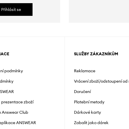
Přihlásit se
MACE
SLUŽBY ZÁKAZNÍKŮM
ní podmínky
Reklamace
odmínky
Vrácení zboží/odstoupení od
NSWEAR
Doručení
a prezentace zboží
Platební metody
 Answear Club
Dárkové karty
 aplikace ANSWEAR
Zabalit jako dárek