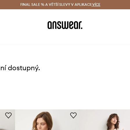
ácení zdarma (od 1800 Kč)
FINAL SALE % A VĚTŠÍ SLEVY V APLIKACI!
Doručení i do 24 h
VÍCE
Ušetřete s 
ení dostupný.