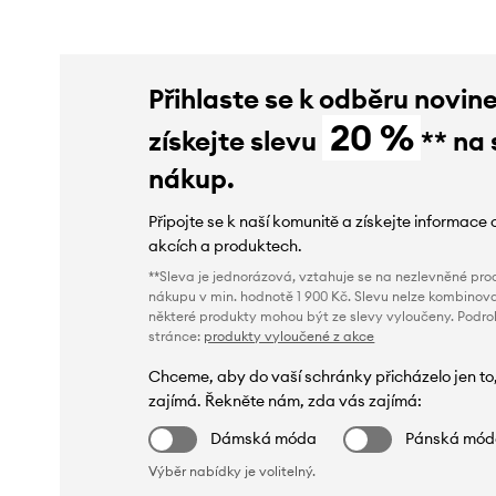
Přihlaste se k odběru novin
20 %
získejte slevu
** na 
nákup.
Připojte se k naší komunitě a získejte informace 
akcích a produktech.
**Sleva je jednorázová, vztahuje se na nezlevněné prod
nákupu v min. hodnotě 1 900 Kč. Slevu nelze kombinova
některé produkty mohou být ze slevy vyloučeny. Podr
stránce:
produkty vyloučené z akce
Chceme, aby do vaší schránky přicházelo jen to
zajímá. Řekněte nám, zda vás zajímá:
Dámská móda
Pánská mó
Výběr nabídky je volitelný.