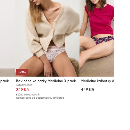
-47%
-pack
Bavlněné kalhotky Medicine 3-pack
Medicine kalhotky dámské 2
Aktuální cena:
329 Kč
449 Kč
Běžná cena:
629 Kč
Nejnižší cena za posledních 30 dnů před
poskytnutím slevy:
629 Kč