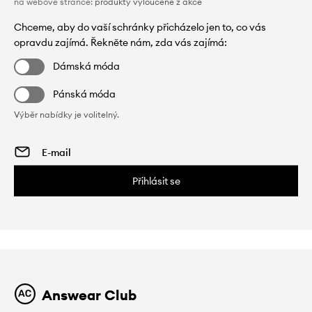
na webové stránce:
produkty vyloučené z akce
Chceme, aby do vaší schránky přicházelo jen to, co vás
opravdu zajímá. Řekněte nám, zda vás zajímá:
Dámská móda
Pánská móda
Výběr nabídky je volitelný.
Přihlásit se
Answear Club