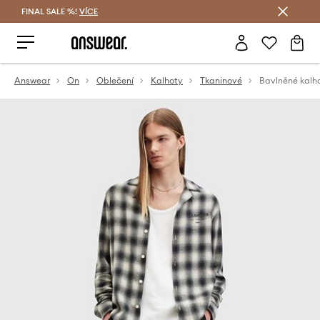
FINAL SALE %!
VÍCE
Ušetřete s Answear Club
Answear
On
Oblečení
Kalhoty
Tkaninové