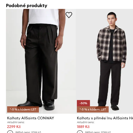
Podobné produkty
-50%
*-5 % s kódem: LST
*-5 % s kódem: LST
Kalhoty AllSaints CONWAY
Aktuální cena:
Aktuální cena:
2299 Kč
1889 Kč
Běžná cena:
3799 Kč
Běžná cena:
3799 Kč