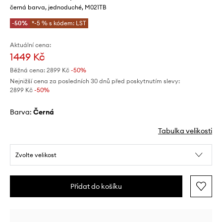
černá barva, jednoduché, M021TB
-50%
*-5 % s kódem: LST
Aktuální cena:
1449 Kč
Běžná cena:
2899 Kč
-50%
Nejnižší cena za posledních 30 dnů před poskytnutím slevy:
2899 Kč
 -50%
Barva:
černá
Tabulka velikosti
Zvolte velikost
Přidat do košíku