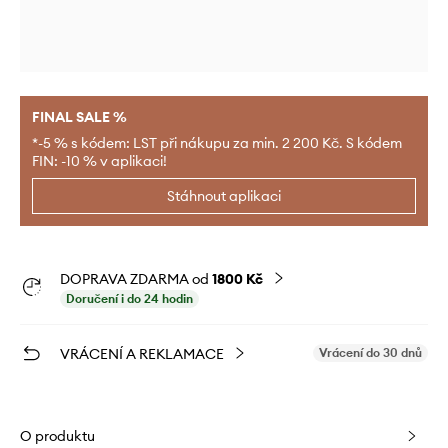
FINAL SALE %
*-5 % s kódem: LST při nákupu za min. 2 200 Kč. S kódem
FIN: -10 % v aplikaci!
Stáhnout aplikaci
DOPRAVA ZDARMA od
1800 Kč
Doručení i do 24 hodin
VRÁCENÍ A REKLAMACE
Vrácení do 30 dnů
O produktu