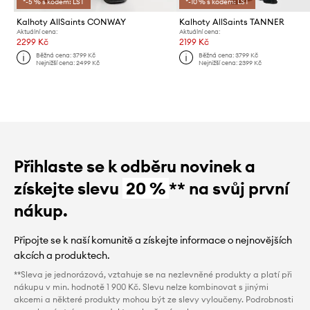
*-5 % s kódem: LST
*-10 % s kódem: LST
Kalhoty AllSaints CONWAY
Kalhoty AllSaints TANNER
Aktuální cena:
Aktuální cena:
2299 Kč
2199 Kč
Běžná cena:
3799 Kč
Běžná cena:
3799 Kč
Nejnižší cena:
2499 Kč
Nejnižší cena:
2399 Kč
Přihlaste se k odběru novinek a
získejte slevu
20 %
** na svůj první
nákup.
Připojte se k naší komunitě a získejte informace o nejnovějších
akcích a produktech.
**Sleva je jednorázová, vztahuje se na nezlevněné produkty a platí při
nákupu v min. hodnotě 1 900 Kč. Slevu nelze kombinovat s jinými
akcemi a některé produkty mohou být ze slevy vyloučeny. Podrobnosti