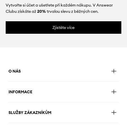
Vytvořte si účet a ušetřete při každém nákupu. V Answear
Clubu získáte až
20%
trvalou slevu z běžných cen.
Zjistěte více
O NÁS
INFORMACE
SLUŽBY ZÁKAZNÍKŮM