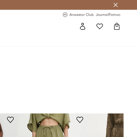
Answear Club
- 20 % na první objednávku
Answear Club
Journal
Pomoc