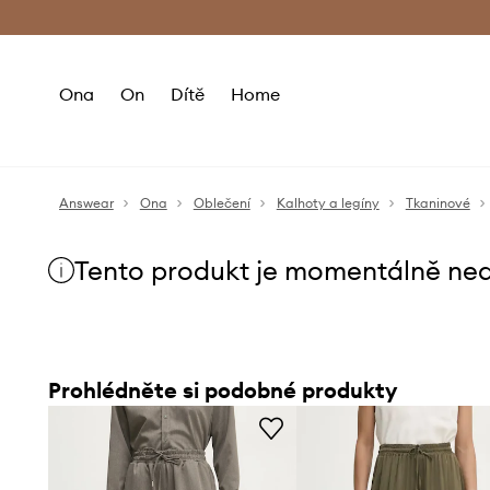
Premium Fashion Benefits
Doručení a vr
Ona
On
Dítě
Home
Answear
Ona
Oblečení
Kalhoty a legíny
Tkaninové
Tento produkt je momentálně ne
Prohlédněte si podobné produkty