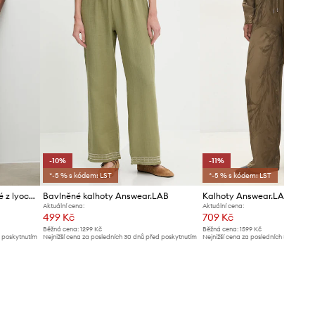
-10%
-11%
*-5 % s kódem: LST
*-5 % s kódem: LST
Answear.LAB kalhoty dámské z lyocellu
Bavlněné kalhoty Answear.LAB
Kalhoty Answear.LAB
Aktuální cena:
Aktuální cena:
499 Kč
709 Kč
Běžná cena:
1299 Kč
Běžná cena:
1599 Kč
d poskytnutím
Nejnižší cena za posledních 30 dnů před poskytnutím
Nejnižší cena za posledních 30 dnů př
slevy:
559 Kč
slevy:
799 Kč