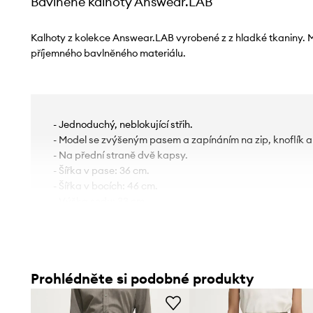
Bavlněné kalhoty Answear.LAB
Kalhoty z kolekce Answear.LAB vyrobené z z hladké tkaniny.
příjemného bavlněného materiálu.
- Jednoduchý, neblokující střih.
- Model se zvýšeným pasem a zapínáním na zip, knoflík a
- Na přední straně dvě kapsy.
- Šířka v pase: 36 cm.
- Šířka v bocích: 46 cm.
- Výška sedu: 33 cm.
- Spodní šířka nohavice: 16 cm.
- Šířka nohavice: 29 cm.
- Vnější délka nohavic: 101 cm.
- Rozměry pro velikost: S.
Prohlédněte si podobné produkty