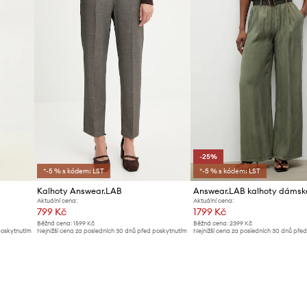
-25%
*-5 % s kódem: LST
*-5 % s kódem: LST
Kalhoty Answear.LAB
Aktuální cena:
Aktuální cena:
799 Kč
1799 Kč
Běžná cena:
1599 Kč
Běžná cena:
2399 Kč
poskytnutím
Nejnižší cena za posledních 30 dnů před poskytnutím
Nejnižší cena za posledních 30 dnů pře
slevy:
829 Kč
slevy:
2399 Kč