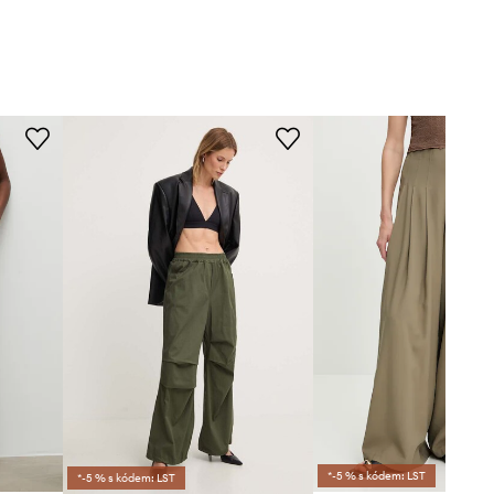
*-5 % s kódem: LST
*-5 % s kódem: LST