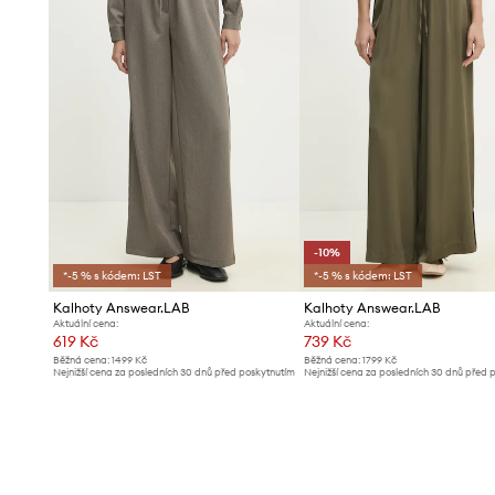
-10%
*-5 % s kódem: LST
*-5 % s kódem: LST
Kalhoty Answear.LAB
Kalhoty Answear.LAB
Aktuální cena:
Aktuální cena:
619 Kč
739 Kč
Běžná cena:
1499 Kč
Běžná cena:
1799 Kč
Nejnižší cena za posledních 30 dnů před poskytnutím
Nejnižší cena za posledních 30 dnů před 
slevy:
679 Kč
slevy:
829 Kč