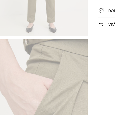
DO
VRÁ