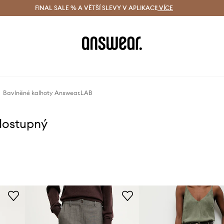
ácení zdarma (od 1800 Kč)
FINAL SALE % A VĚTŠÍ SLEVY V APLIKACI!
Doručení i do 24 h
VÍCE
Ušetřete s 
Bavlněné kalhoty Answear.LAB
dostupný