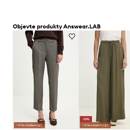
Objevte produkty Answear.LAB
-10%
*-5 % s kódem: LST
*-5 % s kódem: LST