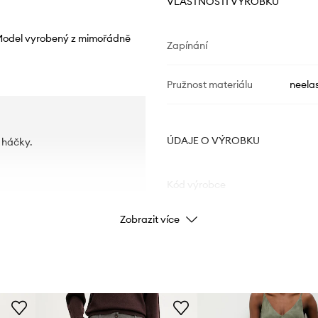
VLASTNOSTI VÝROBKU
 Model vyrobený z mimořádně
Zapínání
Pružnost materiálu
neelas
ÚDAJE O VÝROBKU
 háčky.
Kód výrobce
Zobrazit více
Barva
Značka
Výrobce