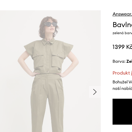
Answear
Bavln
zelená barv
1399 K
Barva:
z
Produkt 
Bohužel V
naší nabí