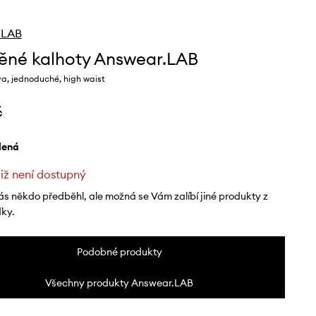
.LAB
ěné kalhoty Answear.LAB
a, jednoduché, high waist
č
elená
již není dostupný
ás někdo předběhl, ale možná se Vám zalíbí jiné produkty z
dky.
Podobné produkty
Všechny produkty Answear.LAB