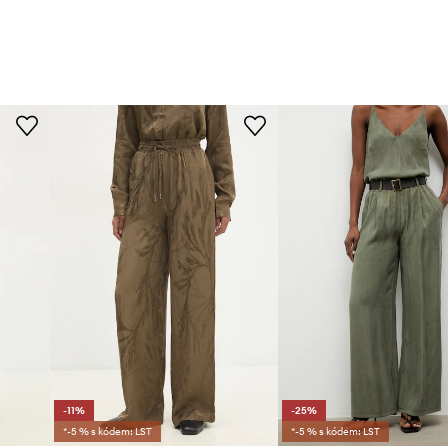
-11%
-25%
*-5 % s kódem: LST
*-5 % s kódem: LST