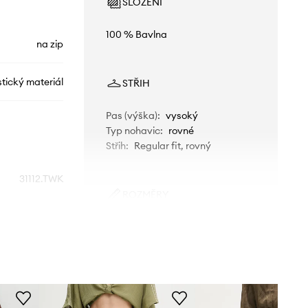
SLOŽENÍ
100 % Bavlna
na zip
tický materiál
STŘIH
Pas (výška)
:
vysoký
Typ nohavic
:
rovné
Střih
:
Regular fit, rovný
31112.TWK
ROZMĚRY
zelená
Modelka na fotografii je 175 cm
vysoká a má na sobě velikost S
Answear.LAB
Standardní velikost
Doporučujeme zvolit velikost, kterou
běžně nosíte.