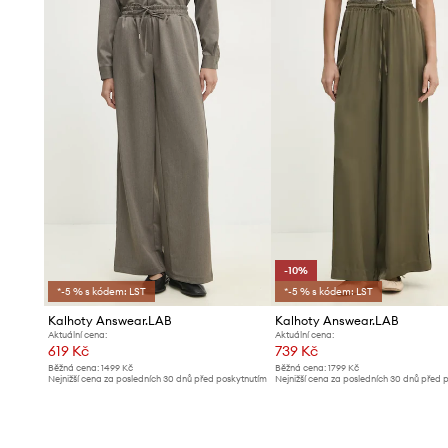
-10%
*-5 % s kódem: LST
*-5 % s kódem: LST
Kalhoty Answear.LAB
Kalhoty Answear.LAB
Aktuální cena:
Aktuální cena:
619 Kč
739 Kč
Běžná cena:
1499 Kč
Běžná cena:
1799 Kč
Nejnižší cena za posledních 30 dnů před poskytnutím
Nejnižší cena za posledních 30 dnů před 
slevy:
679 Kč
slevy:
829 Kč