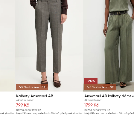
ID produktu
-25%
*-5 % s kódem: LST
*-5 % s kódem: LST
Kalhoty Answear.LAB
Aktuální cena:
Aktuální cena:
799 Kč
1799 Kč
Běžná cena:
1599 Kč
Běžná cena:
2399 Kč
poskytnutím
Nejnižší cena za posledních 30 dnů před poskytnutím
Nejnižší cena za posledních 30 dnů pře
slevy:
829 Kč
slevy:
2399 Kč