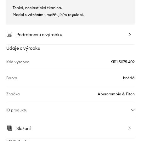
- Tenká, neelastická tkanina.
- Model s vázáním umožňujícím regulaci.
Podrobnosti o výrobku
Údaje o výrobku
Kód výrobce
KI111.5075.409
Barva
hnědá
Značka
Abercrombie & Fitch
ID produktu
Složení