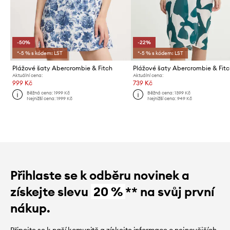
-50%
-22%
*-5 % s kódem: LST
*-5 % s kódem: LST
Plážové šaty Abercrombie & Fitch
Plážové šaty Abercrombie & Fit
Aktuální cena:
Aktuální cena:
999 Kč
739 Kč
Běžná cena:
1999 Kč
Běžná cena:
1399 Kč
Nejnižší cena:
1999 Kč
Nejnižší cena:
949 Kč
Přihlaste se k odběru novinek a
získejte slevu
20 %
** na svůj první
nákup.
Připojte se k naší komunitě a získejte informace o nejnovějších