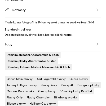
100 % Bavlna
Rozměry
Modelka na fotografii je 174 cm vysoká a má na sobě velikost S/M
Standardní velikost
Doporučujeme zvolit velikost, kterou běžně nosíte.
Tagy
Dámské oblečení Abercrombie & Fitch
Dámské plavky Abercrombie & Fitch
Dámské plážové oblečení Abercrombie & Fitch
Calvin Klein plavky
Karl Lagerfeld plavky
Guess plavky
Tommy Hilfiger plavky
Plavky Roxy
Plavky 4F
Desigual plavky
Michael Kors plavky
Puma plavky
Dámské plavky Rip Curl
Plavky Only
Plavky Champion
Billabong plavky
Ellesse plavky
Hollister Co. plavky