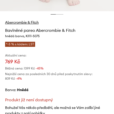
Abercrombie & Fitch
Bavlněné pareo Abercrombie & Fitch
hnědá barva, KI111-5075
*-5 % s kódem: LST
Aktuální cena:
769 Kč
Běžná cena:
1399 Kč
-45%
Nejnižší cena za posledních 30 dnů před poskytnutím slevy:
809 Kč
 -4%
Barva:
hnědá
Produkt již není dostupný
Bohužel Vás někdo předběhl, ale možná se Vám zalíbí jiné
produkty z naší nabídky.