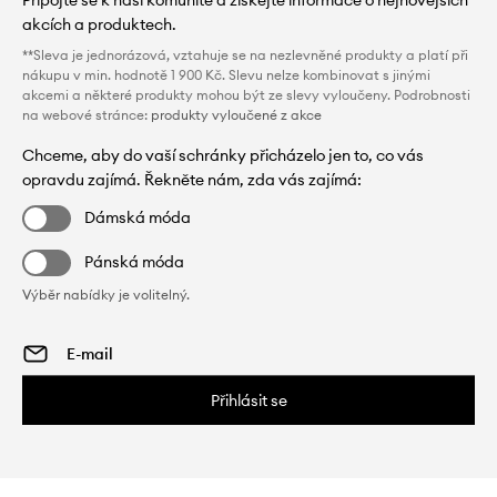
akcích a produktech.
**Sleva je jednorázová, vztahuje se na nezlevněné produkty a platí při
nákupu v min. hodnotě 1 900 Kč. Slevu nelze kombinovat s jinými
akcemi a některé produkty mohou být ze slevy vyloučeny. Podrobnosti
na webové stránce:
produkty vyloučené z akce
Chceme, aby do vaší schránky přicházelo jen to, co vás
opravdu zajímá. Řekněte nám, zda vás zajímá:
Dámská móda
Pánská móda
Výběr nabídky je volitelný.
Přihlásit se