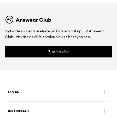
Answear Club
Vytvořte si účet a ušetřete při každém nákupu. V Answear
Clubu získáte až
20%
trvalou slevu z běžných cen.
Zjistěte více
O NÁS
INFORMACE