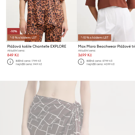
-10%
*-5 % s kódem: LST
*-10 % s kódem: LST
Plážová košile Chantelle EXPLORE
Aktuální cena:
Aktuální cena:
849 Kč
3699 Kč
Běžná cena:
1799 Kč
Běžná cena:
5799 Kč
Nejnižší cena:
949 Kč
Nejnižší cena:
4099 Kč