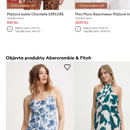
*-5 % s kódem: LST
*-10 % s kódem: LST
Plážová košile Chantelle EXPLORE
Aktuální cena:
Aktuální cena:
849 Kč
3699 Kč
Běžná cena:
1799 Kč
Běžná cena:
5799 Kč
Nejnižší cena:
949 Kč
Nejnižší cena:
4099 Kč
Objevte produkty Abercrombie & Fitch