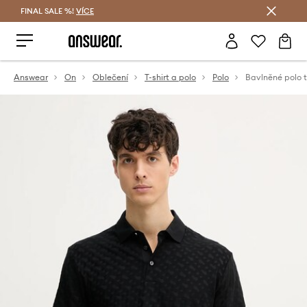
FINAL SALE %!
VÍCE
Ušetřete s Answear Club
Answear
On
Oblečení
T-shirt a polo
Polo
Bavlněné polo 