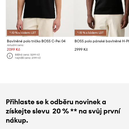
*-10 % s kódem: LST
*-15 % s kódem: LST
Bavlněné polo tričko BOSS C-Pei 04
Aktuální cena:
2099 Kč
2999 Kč
Běžná cena:
3299 Kč
Nejnižší cena:
2199 Kč
Přihlaste se k odběru novinek a
získejte slevu
20 %
** na svůj první
nákup.