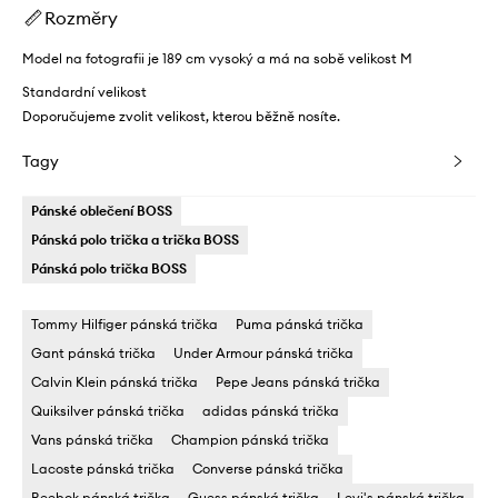
Rozměry
Model na fotografii je 189 cm vysoký a má na sobě velikost M
Standardní velikost
Doporučujeme zvolit velikost, kterou běžně nosíte.
Tagy
Pánské oblečení BOSS
Pánská polo trička a trička BOSS
Pánská polo trička BOSS
Tommy Hilfiger pánská trička
Puma pánská trička
Gant pánská trička
Under Armour pánská trička
Calvin Klein pánská trička
Pepe Jeans pánská trička
Quiksilver pánská trička
adidas pánská trička
Vans pánská trička
Champion pánská trička
Lacoste pánská trička
Converse pánská trička
Reebok pánská trička
Guess pánská trička
Levi's pánská trička