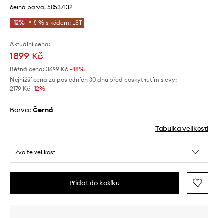
černá barva, 50537132
-12%
*-5 % s kódem: LST
Aktuální cena:
1899 Kč
Běžná cena:
3699 Kč
-48%
Nejnižší cena za posledních 30 dnů před poskytnutím slevy:
2179 Kč
 -12%
Barva:
černá
Tabulka velikosti
Zvolte velikost
Přidat do košíku