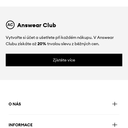
Answear Club
Vytvořte si účet a ušetřete při každém nákupu. V Answear
Clubu získáte až
20%
trvalou slevu z běžných cen.
Zjistěte více
O NÁS
INFORMACE