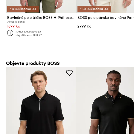
*-5 % s kódem: LST
*-25 % s kódem: LST
Bavlněné polo tričko BOSS H-Phillipson 202
BOSS polo pánské bavlněné Parr
Aktuální cena:
1899 Kč
2999 Kč
Běžná cena:
3299 Kč
Nejnižší cena:
1999 Kč
Objevte produkty BOSS