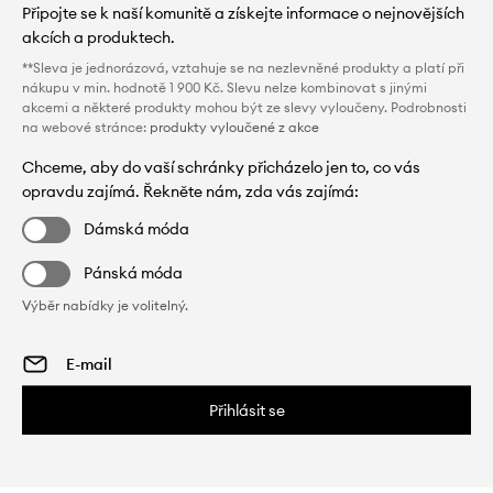
Připojte se k naší komunitě a získejte informace o nejnovějších
akcích a produktech.
**Sleva je jednorázová, vztahuje se na nezlevněné produkty a platí při
nákupu v min. hodnotě 1 900 Kč. Slevu nelze kombinovat s jinými
akcemi a některé produkty mohou být ze slevy vyloučeny. Podrobnosti
na webové stránce:
produkty vyloučené z akce
Chceme, aby do vaší schránky přicházelo jen to, co vás
opravdu zajímá. Řekněte nám, zda vás zajímá:
Dámská móda
Pánská móda
Výběr nabídky je volitelný.
Přihlásit se