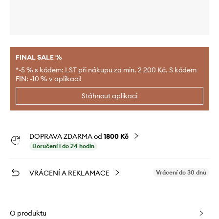
FINAL SALE %
*-5 % s kódem: LST při nákupu za min. 2 200 Kč. S kódem
FIN: -10 % v aplikaci!
Stáhnout aplikaci
DOPRAVA ZDARMA od
1800 Kč
Doručení i do 24 hodin
VRÁCENÍ A REKLAMACE
Vrácení do 30 dnů
O produktu