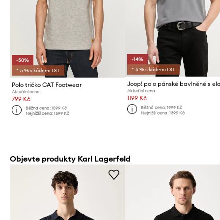
-14%
-50%
*-5 % s kódem: LST
*-5 % s kódem: LST
Polo tričko CAT Footwear
Aktuální cena:
Aktuální cena:
1199 Kč
799 Kč
Běžná cena:
1999 Kč
Běžná cena:
1599 Kč
Nejnižší cena:
1399 Kč
Nejnižší cena:
1599 Kč
Objevte produkty Karl Lagerfeld