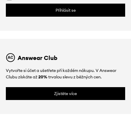
Přihlásit se
Answear Club
Vytvořte si účet a ušetřete při každém nákupu. V Answear
Clubu získáte až
20%
trvalou slevu z běžných cen.
Zjistěte více