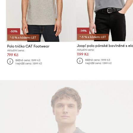
-14%
-50%
*-5 % s kódem: LST
*-5 % s kódem: LST
Polo tričko CAT Footwear
Aktuální cena:
Aktuální cena:
1199 Kč
799 Kč
Běžná cena:
1999 Kč
Běžná cena:
1599 Kč
Nejnižší cena:
1399 Kč
Nejnižší cena:
1599 Kč