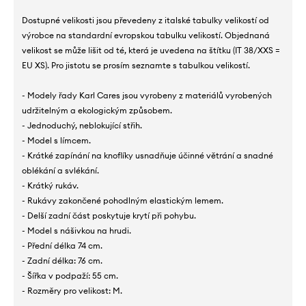
Dostupné velikosti jsou převedeny z italské tabulky velikostí od
výrobce na standardní evropskou tabulku velikostí. Objednaná
velikost se může lišit od té, která je uvedena na štítku (IT 38/XXS =
EU XS). Pro jistotu se prosím seznamte s tabulkou velikostí.
- Modely řady Karl Cares jsou vyrobeny z materiálů vyrobených
udržitelným a ekologickým způsobem.
- Jednoduchý, neblokující střih.
- Model s límcem.
- Krátké zapínání na knoflíky usnadňuje účinné větrání a snadné
oblékání a svlékání.
- Krátký rukáv.
- Rukávy zakončené pohodlným elastickým lemem.
- Delší zadní část poskytuje krytí při pohybu.
- Model s nášivkou na hrudi.
- Přední délka 74 cm.
- Zadní délka: 76 cm.
- Šířka v podpaží: 55 cm.
- Rozměry pro velikost: M.