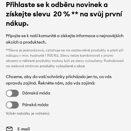
Přihlaste se k odběru novinek a
získejte slevu
20 %
** na svůj první
nákup.
Připojte se k naší komunitě a získejte informace o nejnovějších
akcích a produktech.
**Sleva je jednorázová, vztahuje se na nezlevněné produkty a platí při
nákupu v min. hodnotě 1 900 Kč. Slevu nelze kombinovat s jinými
akcemi a některé produkty mohou být ze slevy vyloučeny. Podrobnosti
na webové stránce:
produkty vyloučené z akce
Chceme, aby do vaší schránky přicházelo jen to, co vás
opravdu zajímá. Řekněte nám, zda vás zajímá:
Dámská móda
Pánská móda
Výběr nabídky je volitelný.