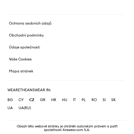
Ochrana osobních údajů
Obchodní podmínky
Údaje společnosti
Vaše Cookies
Mapa stránek
WEARETHEANSWEAR IN:
BG
CY
CZ
GR
HR
HU
IT
PL
RO
SI
SK
UA
UA(RU)
Obsah této webové stránky je chráněn autorským právem a patří
společnosti Answear.com S.A.