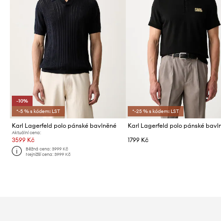
-10%
*-5 % s kódem: LST
*-25 % s kódem: LST
Karl Lagerfeld polo pánské bavlněné
Aktuální cena:
3599 Kč
1799 Kč
Běžná cena:
3999 Kč
Nejnižší cena:
3999 Kč