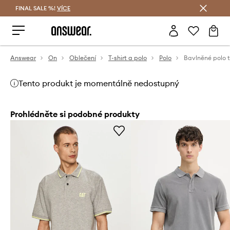
FINAL SALE %!
VÍCE
Ušetřete s Answear Club
Answear
On
Oblečení
T-shirt a polo
Polo
Tento produkt je momentálně nedostupný
Prohlédněte si podobné produkty