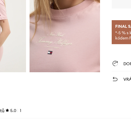
FINAL 
*-5 % s 
kódem FI
DO
VRÁ
tů
5.0
1