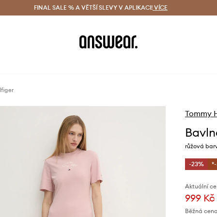
ácení zdarma (od 1800 Kč)
FINAL SALE % A VĚTŠÍ SLEVY V APLIKACI!
Doručení i do 24 h
VÍCE
Ušetřete s 
figer
Tommy Hi
Bavln
růžová ba
-23%
*
Aktuální ce
999 Kč
Běžná cena