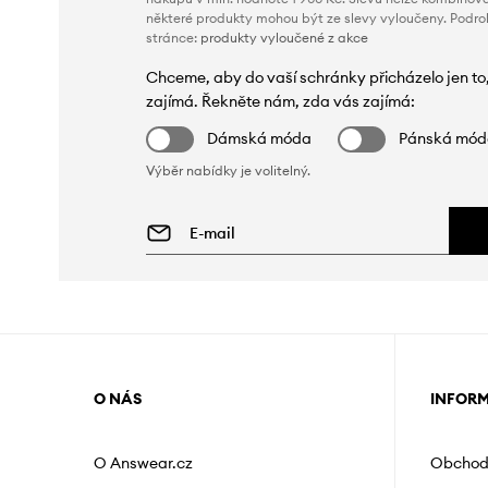
některé produkty mohou být ze slevy vyloučeny. Podr
stránce:
produkty vyloučené z akce
Chceme, aby do vaší schránky přicházelo jen to
zajímá. Řekněte nám, zda vás zajímá:
Dámská móda
Pánská mó
Výběr nabídky je volitelný.
O NÁS
INFOR
O Answear.cz
Obchod