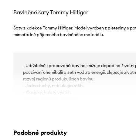
Bavlněné šaty Tommy Hilfiger
Šaty z kolekce Tommy Hilfiger. Model vyroben z pleteniny s p
mimořádně příjemného bavlněného materiálu.
- Udržitelně zpracovaná bavlna snižuje dopad na životní 
používání chemikálií a šetří vodu a energii, zlepšuje živ
rozvoj regionů produkujících bavlnu.
- Jednoduchý, neblokující střih.
- Klasický, kulatý výstřih.
- Tenká, elastická pletenina.
- Délka: 91 cm.
- Šířka v podpaží: 45 cm.
- Rozměry pro velikost: S.
Podobné produkty