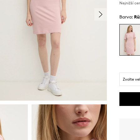
Nejnižší ce
Barva:
r
Zvolte ve