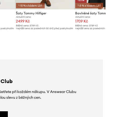
-25%
*-10 % s kódem: LST
*-5 % s kódem: LST
Šaty Tommy Hilfiger
Bavlněné šaty Tommy Hilfig
Aktuální cena:
Aktuální cena:
2499 Kč
1709 Kč
Běžná cena:
5789 Kč
Běžná cena:
3789 Kč
d poskytnutím
Nejnižší cena za posledních 30 dnů před poskytnutím
Nejnižší cena za posledních 30 dnů př
slevy:
2699 Kč
slevy:
2299 Kč
 Club
 ušetřete při každém nákupu. V Answear Clubu
lou slevu z běžných cen.