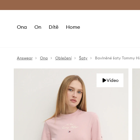
Premium Fashion Benefits
Doručení a vr
Ona
On
Dítě
Home
Answear
Ona
Oblečení
Šaty
Bavlněné šaty Tommy Hil
Video