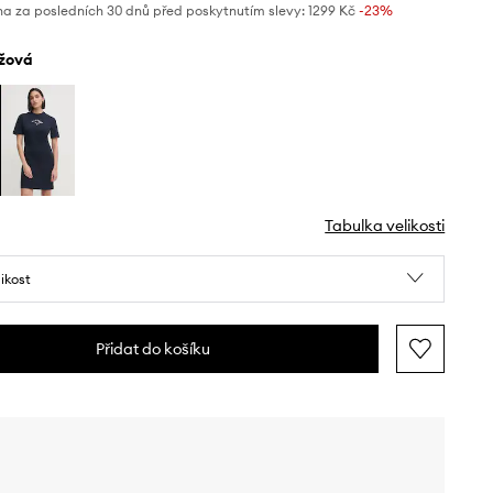
na za posledních 30 dnů před poskytnutím slevy:
1299 Kč
 -23%
ůžová
Tabulka velikosti
likost
Přidat do košíku