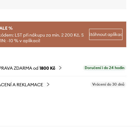
SALE %
Stáhnout aplikaci
kódem: LST při nákupu za min. 2 200 Kč. S
N: -10 % v aplikaci!
PRAVA ZDARMA od
1800 Kč
Doručení i do 24 hodin
CENÍ A REKLAMACE
Vrácení do 30 dnů