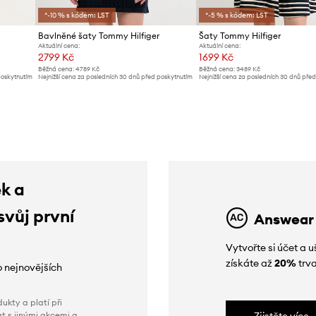
*-10 % s kódem: LST
*-5 % s kódem: LST
Bavlněné šaty Tommy Hilfiger
Šaty Tommy Hilfiger
Aktuální cena:
Aktuální cena:
2799 Kč
1699 Kč
Běžná cena:
4789 Kč
Běžná cena:
3489 Kč
poskytnutím
Nejnižší cena za posledních 30 dnů před poskytnutím
Nejnižší cena za posledních 30 dnů pře
slevy:
2999 Kč
slevy:
1739 Kč
ek a
svůj první
Answear
Vytvořte si účet a
získáte až
20%
trva
o nejnovějších
ukty a platí při
t s jinými akcemi a