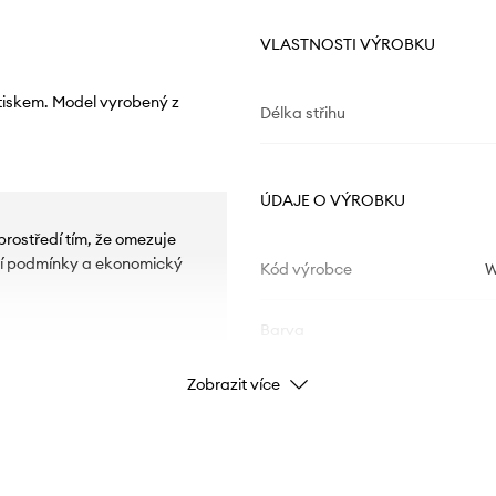
VLASTNOSTI VÝROBKU
otiskem. Model vyrobený z
Délka střihu
ÚDAJE O VÝROBKU
prostředí tím, že omezuje
otní podmínky a ekonomický
Kód výrobce
Barva
Zobrazit více
Značka
Výrobce