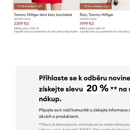
*-5 % s kódem: LST
*-10 % s kódem: LST
Tommy Hilfiger letní šaty bavlněné
Šaty Tommy Hilfiger
Aktuální cena:
Aktuální cena:
2399 Kč
1999 Kč
Běžná cena:
3789 Kč
Běžná cena:
3989 Kč
Nejnižší cena za posledních 30 dnů před poskytnutím
Nejnižší cena za posledních 30 dnů před 
slevy:
2599 Kč
slevy:
2199 Kč
Přihlaste se k odběru novin
20 %
získejte slevu
** na 
nákup.
Připojte se k naší komunitě a získejte informace 
akcích a produktech.
**Sleva je jednorázová, vztahuje se na nezlevněné prod
nákupu v min. hodnotě 1 900 Kč. Slevu nelze kombinova