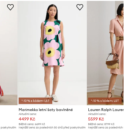
*-10 % s kódem: LST
*-10 % s kódem: LST
Marimekko letní šaty bavlněné
Aktuální cena:
Aktuální cena:
4499 Kč
5599 Kč
Běžná cena:
6699 Kč
Běžná cena:
8799 Kč
d poskytnutím
Nejnižší cena za posledních 30 dnů před poskytnutím
Nejnižší cena za posledních 30 dnů př
slevy:
4799 Kč
slevy:
5899 Kč