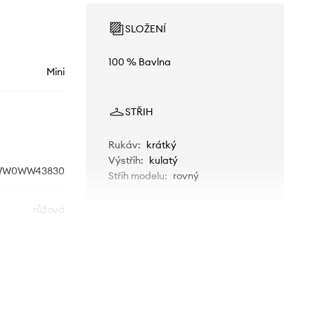
SLOŽENÍ
100 % Bavlna
Mini
STŘIH
Rukáv
:
krátký
Výstřih
:
kulatý
WW0WW43830
Střih modelu
:
rovný
růžová
Tommy Hilfiger