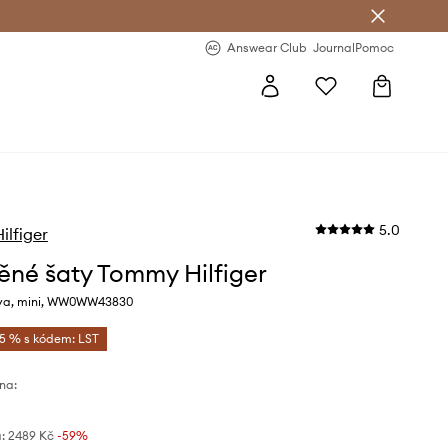
Answear Club
- 20 % na první objednávku
Answear Club
Journal
Pomoc
5.0
lfiger
ěné šaty Tommy Hilfiger
rva, mini, WW0WW43830
-5 % s kódem: LST
na:
:
2489 Kč
-59%