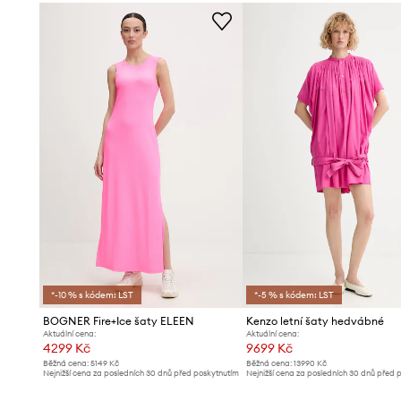
*-10 % s kódem: LST
*-5 % s kódem: LST
BOGNER Fire+Ice šaty ELEEN
Kenzo letní šaty hedvábné
Aktuální cena:
Aktuální cena:
4299 Kč
9699 Kč
Běžná cena:
5149 Kč
Běžná cena:
13990 Kč
Nejnižší cena za posledních 30 dnů před poskytnutím
Nejnižší cena za posledních 30 dnů před 
slevy:
4499 Kč
slevy:
9999 Kč