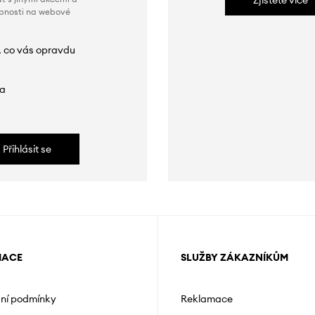
Zjistěte více
obnosti na webové
, co vás opravdu
da
Přihlásit se
MACE
SLUŽBY ZÁKAZNÍKŮM
ní podmínky
Reklamace