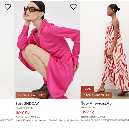
ID produktu
-29%
*-5 % s kódem: LST
*-5 % s kódem: LST
Šaty Answear.LAB
Šaty 2NDDAY
Aktuální cena:
Aktuální cena:
1199 Kč
1599 Kč
Běžná cena:
1699 Kč
Běžná cena:
5199 Kč
poskytnutím
Nejnižší cena za posledních 30 dnů pře
Nejnižší cena za posledních 30 dnů před poskytnutím
slevy:
1699 Kč
slevy:
1699 Kč