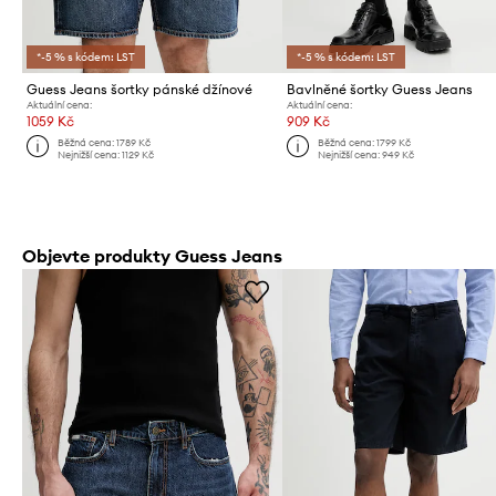
*-5 % s kódem: LST
*-5 % s kódem: LST
Guess Jeans šortky pánské džínové
Bavlněné šortky Guess Jeans
Aktuální cena:
Aktuální cena:
1059 Kč
909 Kč
Běžná cena:
1789 Kč
Běžná cena:
1799 Kč
Nejnižší cena:
1129 Kč
Nejnižší cena:
949 Kč
Objevte produkty Guess Jeans