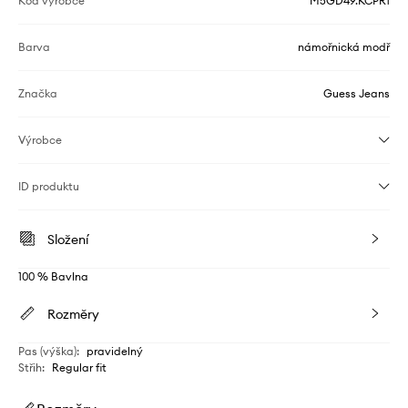
Kód výrobce
M5GD49.KCPR1
Barva
námořnická modř
Značka
Guess Jeans
Výrobce
ID produktu
Složení
100 % Bavlna
Rozměry
Pas (výška)
:
pravidelný
Střih
:
Regular fit