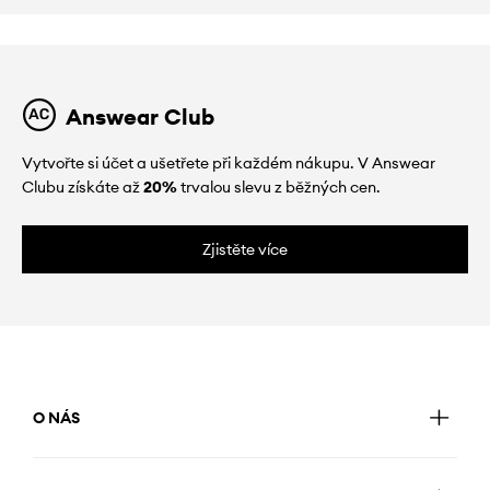
Answear Club
Vytvořte si účet a ušetřete při každém nákupu. V Answear
Clubu získáte až
20%
trvalou slevu z běžných cen.
Zjistěte více
O NÁS