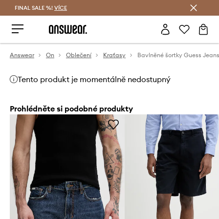
FINAL SALE %!
VÍCE
Ušetřete s Answear Club
Answear
On
Oblečení
Kraťasy
Bavlněné šortky Guess Jean
Tento produkt je momentálně nedostupný
Prohlédněte si podobné produkty