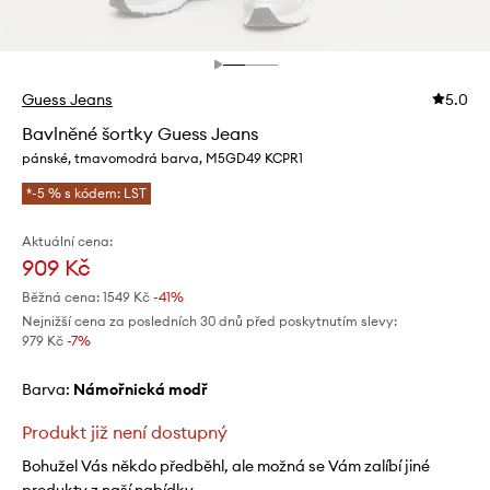
Guess Jeans
5.0
Bavlněné šortky Guess Jeans
pánské, tmavomodrá barva, M5GD49 KCPR1
*-5 % s kódem: LST
Aktuální cena:
909 Kč
Běžná cena:
1549 Kč
-41%
Nejnižší cena za posledních 30 dnů před poskytnutím slevy:
979 Kč
 -7%
Barva:
námořnická modř
Produkt již není dostupný
Bohužel Vás někdo předběhl, ale možná se Vám zalíbí jiné