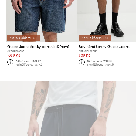
*-5 % s kódem: LST
*-5 % s kódem: LST
Guess Jeans šortky pánské džínové
Bavlněné šortky Guess Jeans
Aktuální cena:
Aktuální cena:
1059 Kč
909 Kč
Běžná cena:
1789 Kč
Běžná cena:
1799 Kč
Nejnižší cena:
1129 Kč
Nejnižší cena:
949 Kč