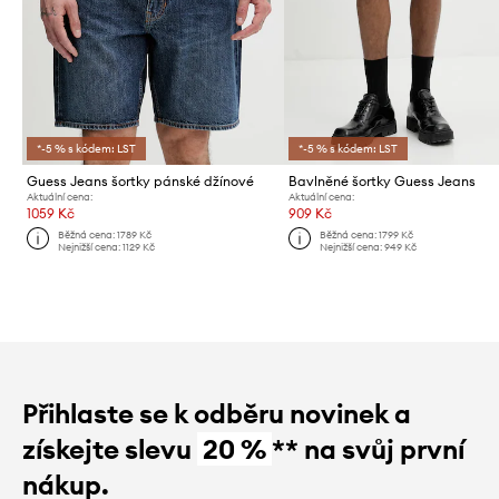
*-5 % s kódem: LST
*-5 % s kódem: LST
Guess Jeans šortky pánské džínové
Bavlněné šortky Guess Jeans
Aktuální cena:
Aktuální cena:
1059 Kč
909 Kč
Běžná cena:
1789 Kč
Běžná cena:
1799 Kč
Nejnižší cena:
1129 Kč
Nejnižší cena:
949 Kč
Přihlaste se k odběru novinek a
získejte slevu
20 %
** na svůj první
nákup.