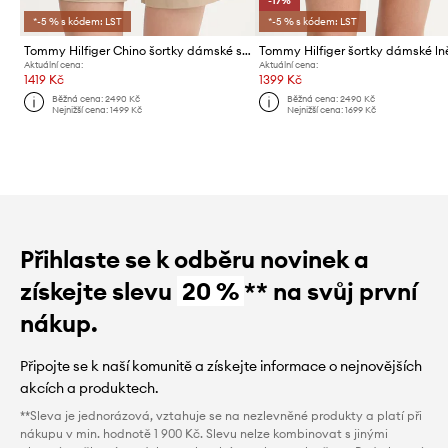
-17%
*-5 % s kódem: LST
*-5 % s kódem: LST
Tommy Hilfiger Chino šortky dámské s bavlnou
Tommy Hilfiger šortky dámské l
Aktuální cena:
Aktuální cena:
1419 Kč
1399 Kč
Běžná cena:
2490 Kč
Běžná cena:
2490 Kč
Nejnižší cena:
1499 Kč
Nejnižší cena:
1699 Kč
Přihlaste se k odběru novinek a
získejte slevu
20 %
** na svůj první
nákup.
Připojte se k naší komunitě a získejte informace o nejnovějších
akcích a produktech.
**Sleva je jednorázová, vztahuje se na nezlevněné produkty a platí při
nákupu v min. hodnotě 1 900 Kč. Slevu nelze kombinovat s jinými