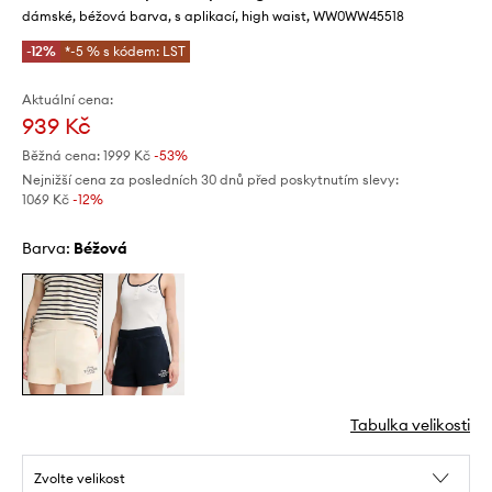
dámské, béžová barva, s aplikací, high waist, WW0WW45518
-12%
*-5 % s kódem: LST
Aktuální cena:
939 Kč
Běžná cena:
1999 Kč
-53%
Nejnižší cena za posledních 30 dnů před poskytnutím slevy:
1069 Kč
 -12%
Barva:
béžová
Tabulka velikosti
Zvolte velikost