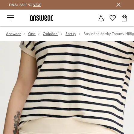
FINAL SALE %!
VÍCE
Ušetřete s Answear Club
Answear
Ona
Oblečení
Šortky
Bavlněné šortky Tommy Hilfig