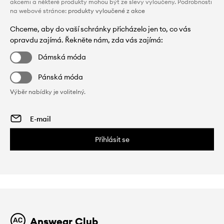
akcemi a některé produkty mohou být ze slevy vyloučeny. Podrobnosti
na webové stránce:
produkty vyloučené z akce
Chceme, aby do vaší schránky přicházelo jen to, co vás
opravdu zajímá. Řekněte nám, zda vás zajímá:
Dámská móda
Pánská móda
Výběr nabídky je volitelný.
Přihlásit se
Answear Club