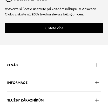
Vytvořte si účet a ušetřete při každém nákupu. V Answear
Clubu získáte až
20%
trvalou slevu z běžných cen.
Zjistěte více
O NÁS
INFORMACE
SLUŽBY ZÁKAZNÍKŮM