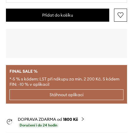
Přidat do košíku
FINAL SALE %
*-5 % s kódem: LST při nákupu za min. 2 200 Kč. S kódem
FIN: -10 % v aplikaci!
Stáhnout aplikaci
DOPRAVA ZDARMA od
1800 Kč
Doručení i do 24 hodin