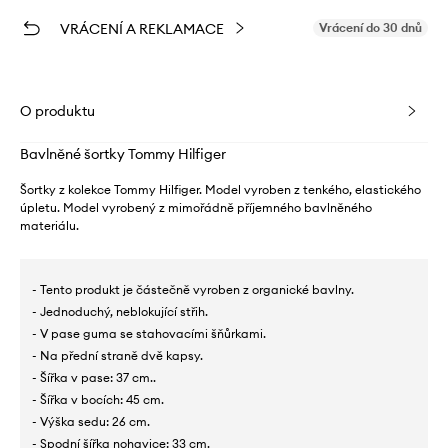
VRÁCENÍ A REKLAMACE
Vrácení do 30 dnů
O produktu
Bavlněné šortky Tommy Hilfiger
Šortky z kolekce Tommy Hilfiger. Model vyroben z tenkého, elastického
úpletu. Model vyrobený z mimořádně příjemného bavlněného
materiálu.
- Tento produkt je částečně vyroben z organické bavlny.
- Jednoduchý, neblokující střih.
- V pase guma se stahovacími šňůrkami.
- Na přední straně dvě kapsy.
- Šířka v pase: 37 cm..
- Šířka v bocích: 45 cm.
- Výška sedu: 26 cm.
- Spodní šířka nohavice: 33 cm.