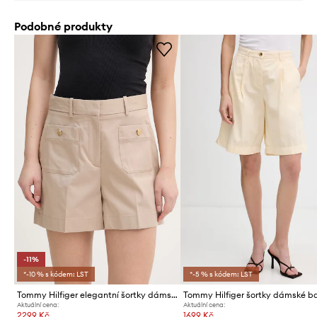
Podobné produkty
-11%
*-10 % s kódem: LST
*-5 % s kódem: LST
Tommy Hilfiger elegantní šortky dámské
Aktuální cena:
Aktuální cena:
2299 Kč
1699 Kč