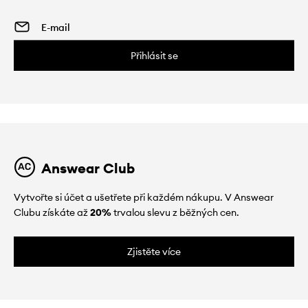
Přihlásit se
Answear Club
Vytvořte si účet a ušetřete při každém nákupu. V Answear
Clubu získáte až
20%
trvalou slevu z běžných cen.
Zjistěte více