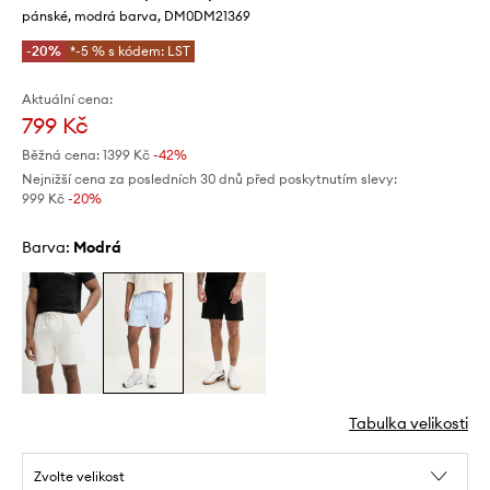
pánské, modrá barva, DM0DM21369
-20%
*-5 % s kódem: LST
Aktuální cena:
799 Kč
Běžná cena:
1399 Kč
-42%
Nejnižší cena za posledních 30 dnů před poskytnutím slevy:
999 Kč
 -20%
Barva:
modrá
Tabulka velikosti
Zvolte velikost