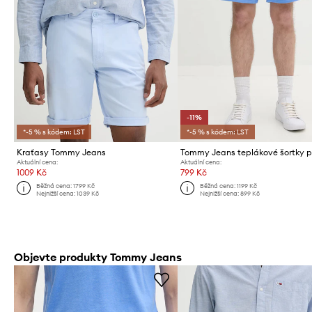
-11%
*-5 % s kódem: LST
*-5 % s kódem: LST
Kraťasy Tommy Jeans
Aktuální cena:
Aktuální cena:
1009 Kč
799 Kč
Běžná cena:
1799 Kč
Běžná cena:
1199 Kč
Nejnižší cena:
1039 Kč
Nejnižší cena:
899 Kč
Objevte produkty Tommy Jeans