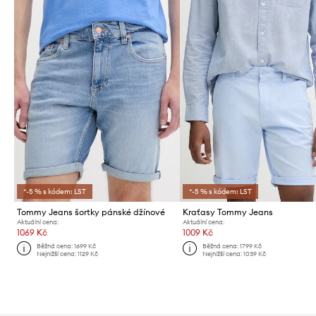
*-5 % s kódem: LST
*-5 % s kódem: LST
Tommy Jeans šortky pánské džínové
Kraťasy Tommy Jeans
Aktuální cena:
Aktuální cena:
1069 Kč
1009 Kč
Běžná cena:
1699 Kč
Běžná cena:
1799 Kč
Nejnižší cena:
1129 Kč
Nejnižší cena:
1039 Kč