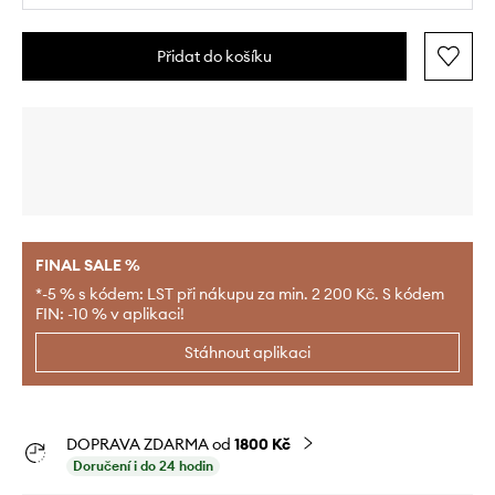
Přidat do košíku
FINAL SALE %
*-5 % s kódem: LST při nákupu za min. 2 200 Kč. S kódem
FIN: -10 % v aplikaci!
Stáhnout aplikaci
DOPRAVA ZDARMA od
1800 Kč
Doručení i do 24 hodin