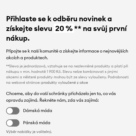
Přihlaste se k odběru novinek a
získejte slevu
20 %
** na svůj první
nákup.
Připojte se k naší komunitě a získejte informace o nejnovějších
akcích a produktech.
**Sleva je jednorázová, vztahuje se na nezlevněné produkty a platí při
nákupu v min. hodnotě 1 900 Kč. Slevu nelze kombinovat s jinými
akcemi a některé produkty mohou být ze slevy vyloučeny. Podrobnosti
na webové stránce:
produkty vyloučené z akce
Chceme, aby do vaší schránky přicházelo jen to, co vás
opravdu zajímá. Řekněte nám, zda vás zajímá:
Dámská móda
Pánská móda
Výběr nabídky je volitelný.