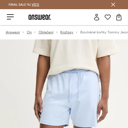
FINAL SALE %!
VÍCE
Ušetřete s Answear Club
Answear
On
Oblečení
Kraťasy
Bavlněné šortky Tommy Jea