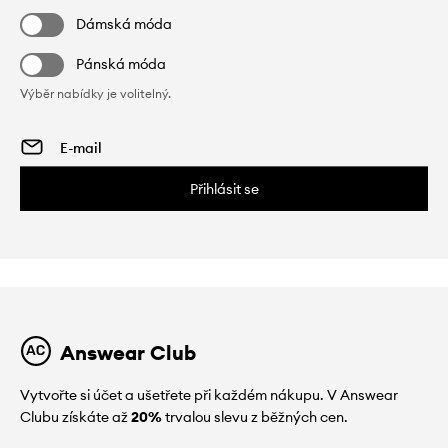
Dámská móda
Pánská móda
Výběr nabídky je volitelný.
Přihlásit se
Answear Club
Vytvořte si účet a ušetřete při každém nákupu. V Answear
Clubu získáte až
20%
trvalou slevu z běžných cen.