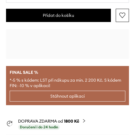
Přidat do košíku
FINAL SALE %
*-5 % s kódem: LST při nákupu za min. 2 200 Kč. S kódem
FIN: -10 % v aplikaci!
Stáhnout aplikaci
DOPRAVA ZDARMA od
1800 Kč
Doručení i do 24 hodin