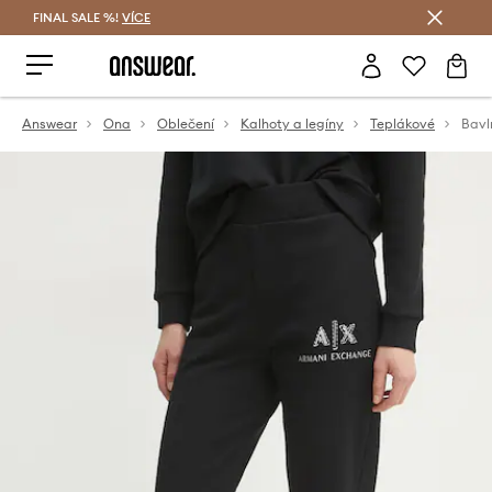
FINAL SALE %!
VÍCE
Ušetřete s Answear Club
Answear
Ona
Oblečení
Kalhoty a legíny
Teplákové