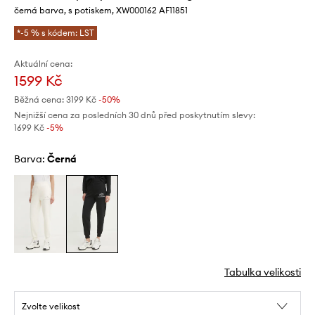
černá barva, s potiskem, XW000162 AF11851
*-5 % s kódem: LST
Aktuální cena:
1599 Kč
Běžná cena:
3199 Kč
-50%
Nejnižší cena za posledních 30 dnů před poskytnutím slevy:
1699 Kč
 -5%
Barva:
černá
Tabulka velikosti
Zvolte velikost