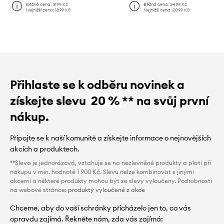
Běžná cena:
3199 Kč
Běžná cena:
3499 Kč
Nejnižší cena:
1899 Kč
Nejnižší cena:
2099 Kč
Přihlaste se k odběru novinek a
získejte slevu
20 %
** na svůj první
nákup.
Připojte se k naší komunitě a získejte informace o nejnovějších
akcích a produktech.
**Sleva je jednorázová, vztahuje se na nezlevněné produkty a platí při
nákupu v min. hodnotě 1 900 Kč. Slevu nelze kombinovat s jinými
akcemi a některé produkty mohou být ze slevy vyloučeny. Podrobnosti
na webové stránce:
produkty vyloučené z akce
Chceme, aby do vaší schránky přicházelo jen to, co vás
opravdu zajímá. Řekněte nám, zda vás zajímá: