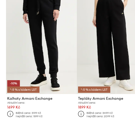
-10%
*-5 % s kódem: LST
*-5 % s kódem: LST
Kalhoty Armani Exchange
Tepláky Armani Exchange
Aktuální cena:
Aktuální cena:
1699 Kč
1899 Kč
Běžná cena:
3199 Kč
Běžná cena:
3499 Kč
Nejnižší cena:
1899 Kč
Nejnižší cena:
2099 Kč