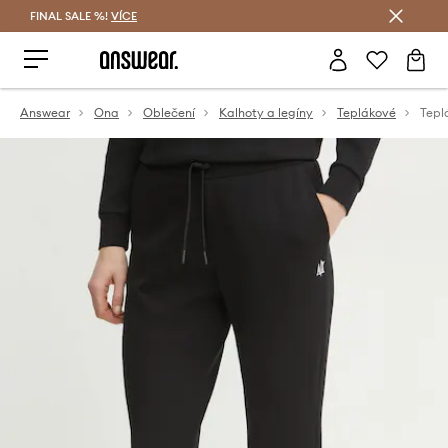
FINAL SALE %!
VÍCE
Ušetřete s Answear Club
Answear
Ona
Oblečení
Kalhoty a legíny
Teplákové
Tepl