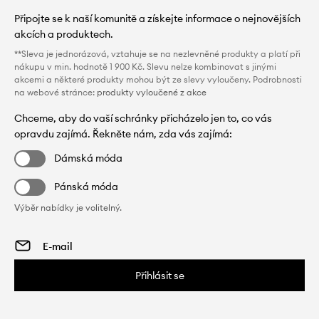
Připojte se k naší komunitě a získejte informace o nejnovějších
akcích a produktech.
**Sleva je jednorázová, vztahuje se na nezlevněné produkty a platí při
nákupu v min. hodnotě 1 900 Kč. Slevu nelze kombinovat s jinými
akcemi a některé produkty mohou být ze slevy vyloučeny. Podrobnosti
na webové stránce:
produkty vyloučené z akce
Chceme, aby do vaší schránky přicházelo jen to, co vás
opravdu zajímá. Řekněte nám, zda vás zajímá:
Dámská móda
Pánská móda
Výběr nabídky je volitelný.
Přihlásit se