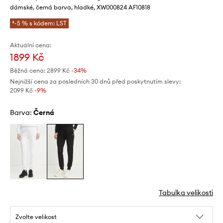
dámské, černá barva, hladké, XW000824 AF10818
*-5 % s kódem: LST
Aktuální cena:
1899 Kč
Běžná cena:
2899 Kč
-34%
Nejnižší cena za posledních 30 dnů před poskytnutím slevy:
2099 Kč
 -9%
Barva:
černá
Tabulka velikosti
Zvolte velikost