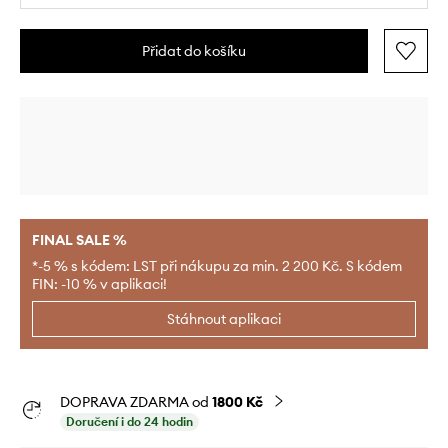
Přidat do košíku
FINAL SALE %
*-5 % s kódem: LST při nákupu za min. 2 200 Kč. S kódem
FIN: -10 % v aplikaci!
Stáhnout aplikaci
DOPRAVA ZDARMA od
1800 Kč
Doručení i do 24 hodin