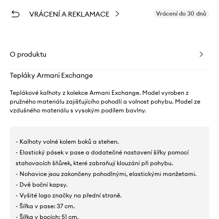
VRÁCENÍ A REKLAMACE
Vrácení do 30 dnů
O produktu
Tepláky Armani Exchange
Teplákové kalhoty z kolekce Armani Exchange. Model vyroben z
pružného materiálu zajišťujícího pohodlí a volnost pohybu. Model ze
vzdušného materiálu s vysokým podílem bavlny.
- Kalhoty volné kolem boků a stehen.
- Elastický pásek v pase a dodatečné nastavení šířky pomocí
stahovacích šňůrek, které zabraňují klouzání při pohybu.
- Nohavice jsou zakončeny pohodlnými, elastickými manžetami.
- Dvě boční kapsy.
- Vyšité logo značky na přední straně.
- Šířka v pase: 37 cm.
- Šířka v bocích: 51 cm.