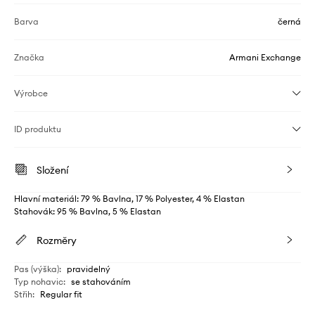
Barva
černá
Značka
Armani Exchange
Výrobce
ID produktu
Složení
Hlavní materiál: 79 % Bavlna, 17 % Polyester, 4 % Elastan
Stahovák: 95 % Bavlna, 5 % Elastan
Rozměry
Pas (výška)
:
pravidelný
Typ nohavic
:
se stahováním
Střih
:
Regular fit