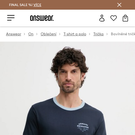
FINAL SALE %!
VÍCE
Ušetřete s Answear Club
Answear
On
Oblečení
T-shirt a polo
Trička
Bavlněné tri