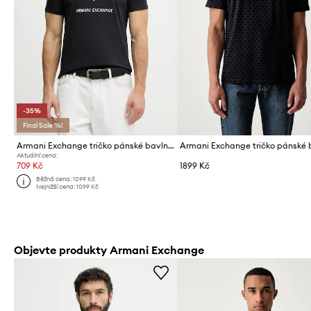
-35%
Final Sale %!
Armani Exchange tričko pánské bavlněné
Aktuální cena:
709 Kč
1899 Kč
Běžná cena:
1099 Kč
Nejnižší cena:
1099 Kč
Objevte produkty Armani Exchange