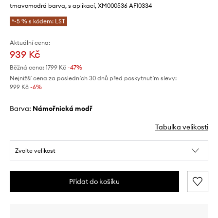
tmavomodrá barva, s aplikací, XM000536 AF10334
*-5 % s kódem: LST
Aktuální cena:
939 Kč
Běžná cena:
1799 Kč
-47%
Nejnižší cena za posledních 30 dnů před poskytnutím slevy:
999 Kč
 -6%
Barva:
námořnická modř
Tabulka velikosti
Zvolte velikost
Přidat do košíku