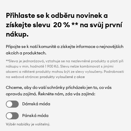
Přihlaste se k odběru novinek a
získejte slevu
20 %
** na svůj první
nákup.
Připojte se k naší komunitě a získejte informace o nejnovějších
akcích a produktech.
**Sleva je jednorázová, vztahuje se na nezlevněné produkty a platí při
nákupu v min. hodnotě 1 900 Kč. Slevu nelze kombinovat s jinými
akcemi a některé produkty mohou být ze slevy vyloučeny. Podrobnosti
na webové stránce:
produkty vyloučené z akce
Chceme, aby do vaší schránky přicházelo jen to, co vás
opravdu zajímá. Řekněte nám, zda vás zajímá:
Dámská móda
Pánská móda
Výběr nabídky je volitelný.