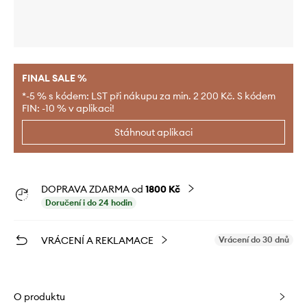
FINAL SALE %
*-5 % s kódem: LST při nákupu za min. 2 200 Kč. S kódem
FIN: -10 % v aplikaci!
Stáhnout aplikaci
DOPRAVA ZDARMA od
1800 Kč
Doručení i do 24 hodin
VRÁCENÍ A REKLAMACE
Vrácení do 30 dnů
O produktu