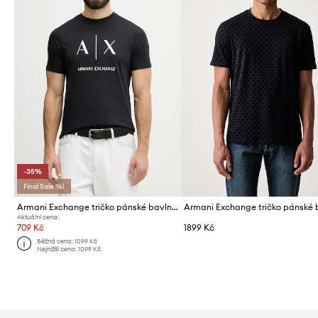
-35%
Final Sale %!
Armani Exchange tričko pánské bavlněné
Aktuální cena:
709 Kč
1899 Kč
Běžná cena:
1099 Kč
Nejnižší cena:
1099 Kč