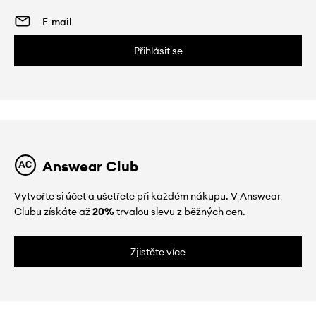
Přihlásit se
Answear Club
Vytvořte si účet a ušetřete při každém nákupu. V Answear
Clubu získáte až
20%
trvalou slevu z běžných cen.
Zjistěte více