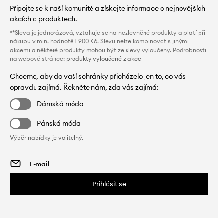
Připojte se k naší komunitě a získejte informace o nejnovějších
akcích a produktech.
**Sleva je jednorázová, vztahuje se na nezlevněné produkty a platí při
nákupu v min. hodnotě 1 900 Kč. Slevu nelze kombinovat s jinými
akcemi a některé produkty mohou být ze slevy vyloučeny. Podrobnosti
na webové stránce:
produkty vyloučené z akce
Chceme, aby do vaší schránky přicházelo jen to, co vás
opravdu zajímá. Řekněte nám, zda vás zajímá:
Dámská móda
Pánská móda
Výběr nabídky je volitelný.
Přihlásit se