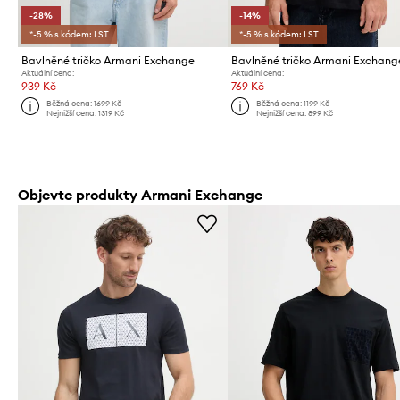
-28%
-14%
*-5 % s kódem: LST
*-5 % s kódem: LST
Bavlněné tričko Armani Exchange
Bavlněné tričko Armani Exchang
Aktuální cena:
Aktuální cena:
939 Kč
769 Kč
Běžná cena:
1699 Kč
Běžná cena:
1199 Kč
Nejnižší cena:
1319 Kč
Nejnižší cena:
899 Kč
Objevte produkty Armani Exchange