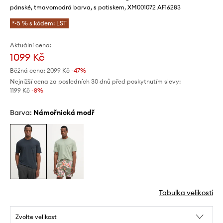
pánské, tmavomodrá barva, s potiskem, XM001072 AF16283
*-5 % s kódem: LST
Aktuální cena:
1099 Kč
Běžná cena:
2099 Kč
-47%
Nejnižší cena za posledních 30 dnů před poskytnutím slevy:
1199 Kč
 -8%
Barva:
námořnická modř
Tabulka velikosti
Zvolte velikost