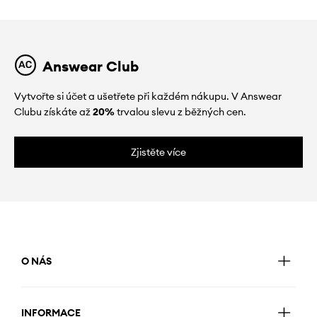
Answear Club
Vytvořte si účet a ušetřete při každém nákupu. V Answear
Clubu získáte až
20%
trvalou slevu z běžných cen.
Zjistěte více
O NÁS
INFORMACE