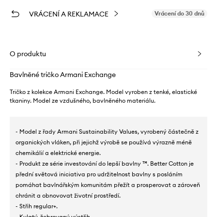
VRÁCENÍ A REKLAMACE
Vrácení do 30 dnů
O produktu
Bavlněné tričko Armani Exchange
Tričko z kolekce Armani Exchange. Model vyroben z tenké, elastické
tkaniny. Model ze vzdušného, ​​bavlněného materiálu.
- Model z řady Armani Sustainability Values, vyrobený částečně z
organických vláken, při jejichž výrobě se používá výrazně méně
chemikálií a elektrické energie.
- Produkt ze série investování do lepší bavlny ™. Better Cotton je
přední světová iniciativa pro udržitelnost bavlny s posláním
pomáhat bavlnářským komunitám přežít a prosperovat a zároveň
chránit a obnovovat životní prostředí.
- Střih regular+.
- Kulatý, žebrovaný výstřih.