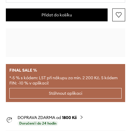
Přidat do košíku
FINAL SALE %
*-5 % s kódem: LST při nákupu za min. 2 200 Kč. S kódem
FIN: -10 % v aplikaci!
Stáhnout aplikaci
DOPRAVA ZDARMA od
1800 Kč
Doručení i do 24 hodin