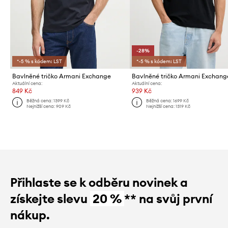
-28%
*-5 % s kódem: LST
*-5 % s kódem: LST
Bavlněné tričko Armani Exchange
Bavlněné tričko Armani Exchang
Aktuální cena:
Aktuální cena:
849 Kč
939 Kč
Běžná cena:
1399 Kč
Běžná cena:
1699 Kč
Nejnižší cena:
909 Kč
Nejnižší cena:
1319 Kč
Přihlaste se k odběru novinek a
získejte slevu
20 %
** na svůj první
nákup.