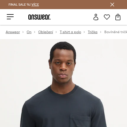
FINAL SALE %!
VÍCE
Ušetřete s Answear Club
Answear
On
Oblečení
T-shirt a polo
Trička
Bavlněné tri