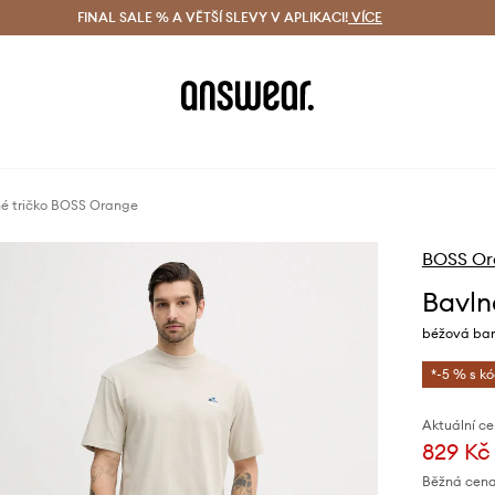
ácení zdarma (od 1800 Kč)
FINAL SALE % A VĚTŠÍ SLEVY V APLIKACI!
Doručení i do 24 h
VÍCE
Ušetřete s 
é tričko BOSS Orange
BOSS Or
Bavln
béžová bar
*-5 % s k
Aktuální ce
829 Kč
Běžná cena