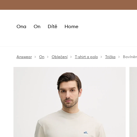
Premium Fashion Benefits
Doručení a vr
Ona
On
Dítě
Home
Answear
On
Oblečení
T-shirt a polo
Trička
Bavlněn