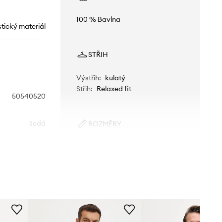
100 % Bavlna
stický materiál
STŘIH
Výstřih
:
kulatý
Střih
:
Relaxed fit
50540520
šedá
ROZMĚRY
Model na fotografii je 184 cm
BOSS Orange
vysoký a má na sobě velikost M
Standardní velikost
Doporučujeme zvolit velikost, kterou
běžně nosíte.
Tabulka velikosti