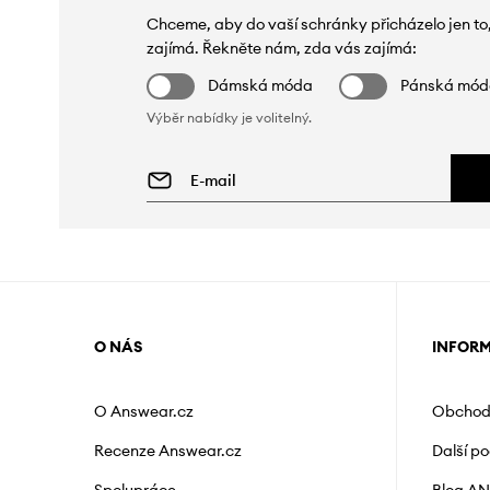
Chceme, aby do vaší schránky přicházelo jen to
zajímá. Řekněte nám, zda vás zajímá:
Dámská móda
Pánská mó
Výběr nabídky je volitelný.
O NÁS
INFOR
O Answear.cz
Obchod
Recenze Answear.cz
Další p