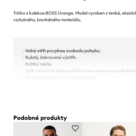
Tričko z kolekce BOSS Orange. Model vyroben z tenké, elastic
vzdušného, ​​bavlněného materiálu.
- Volný střih pro plnou svobodu pohybu.
- Kulatý, žebrovaný výstřih.
- Krátký rukáv.
- Střih rukávů se sníženou linií ramen neomezuje pohyblivo
- Model s potiskem na hrudi a zádech.
- Délka: 74 cm.
- Šířka v podpaží: 58 cm.
- Rozměry pro velikost: M.
Podobné produkty