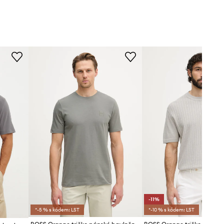
-11%
*-5 % s kódem: LST
*-10 % s kódem: LST