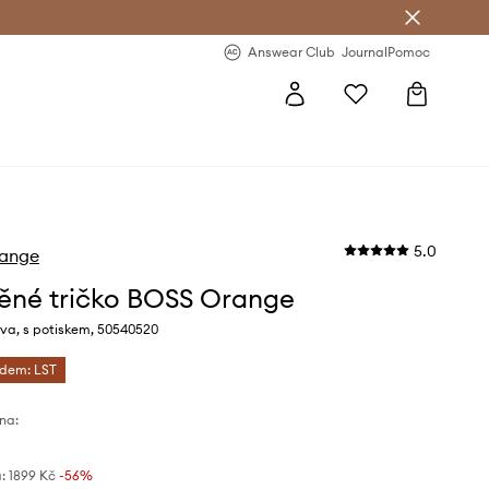
Answear Club
- 20 % na první objednávku
Answear Club
Journal
Pomoc
5.0
ange
ěné tričko BOSS Orange
va, s potiskem, 50540520
ódem: LST
na:
:
1899 Kč
-56%