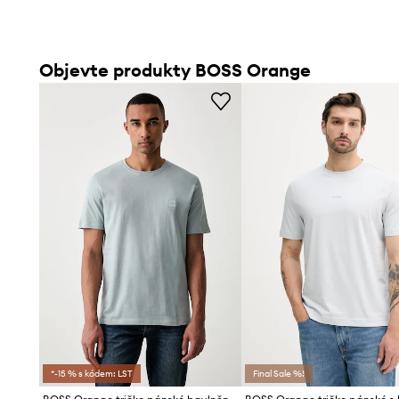
Objevte produkty BOSS Orange
*-15 % s kódem: LST
Final Sale %!