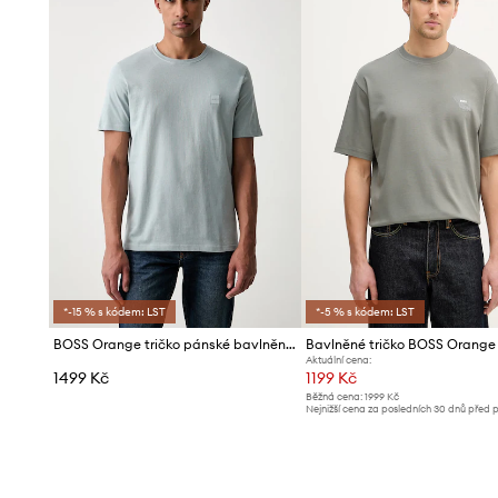
*-15 % s kódem: LST
*-5 % s kódem: LST
BOSS Orange tričko pánské bavlněné Tales
Aktuální cena:
1499 Kč
1199 Kč
Běžná cena:
1999 Kč
Nejnižší cena za posledních 30 dnů před 
slevy:
1299 Kč