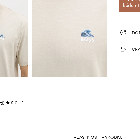
kódem FI
DO
VRÁ
tů
5.0
2
VLASTNOSTI VÝROBKU