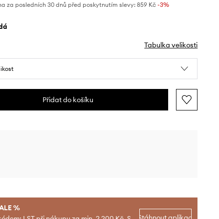
na za posledních 30 dnů před poskytnutím slevy:
859 Kč
 -3%
edá
Tabulka velikosti
likost
Přidat do košíku
SALE %
Stáhnout aplikaci
kódem: LST při nákupu za min. 2 200 Kč. S