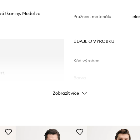
ké tkaniny. Model ze
Pružnost materiálu
ela
ÚDAJE O VÝROBKU
Kód výrobce
st.
Barva
Zobrazit více
Značka
Výrobce
ID produktu