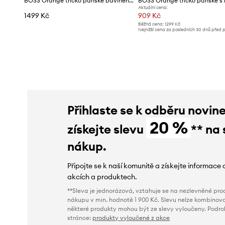
BOSS Orange tričko pánské bavlněné Tales
Aktuální cena:
1499 Kč
909 Kč
Běžná cena:
1299 Kč
Nejnižší cena za posledních 30 dnů před 
slevy:
1009 Kč
Přihlaste se k odběru novin
20 %
získejte slevu
** na 
nákup.
Připojte se k naší komunitě a získejte informace 
akcích a produktech.
**Sleva je jednorázová, vztahuje se na nezlevněné prod
nákupu v min. hodnotě 1 900 Kč. Slevu nelze kombinova
některé produkty mohou být ze slevy vyloučeny. Podr
stránce:
produkty vyloučené z akce