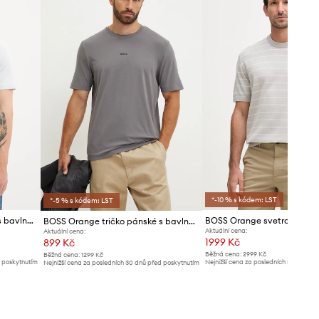
*-10 % s kódem: LST
*-5 % s kódem: LST
BOSS Orange tričko pánské s bavlnou TChup
BOSS Orange tričko pánské s bavlnou TChup
Aktuální cena:
Aktuální cena:
1999 Kč
899 Kč
Běžná cena:
2999 Kč
Běžná cena:
1299 Kč
d poskytnutím
Nejnižší cena za posledních 30 dnů př
Nejnižší cena za posledních 30 dnů před poskytnutím
slevy:
2199 Kč
slevy:
949 Kč