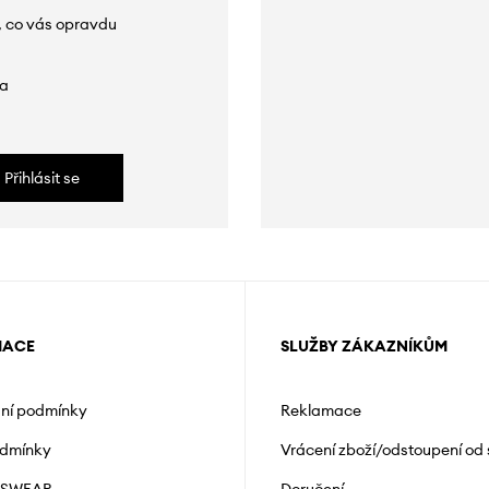
, co vás opravdu
da
Přihlásit se
MACE
SLUŽBY ZÁKAZNÍKŮM
ní podmínky
Reklamace
odmínky
Vrácení zboží/odstoupení od