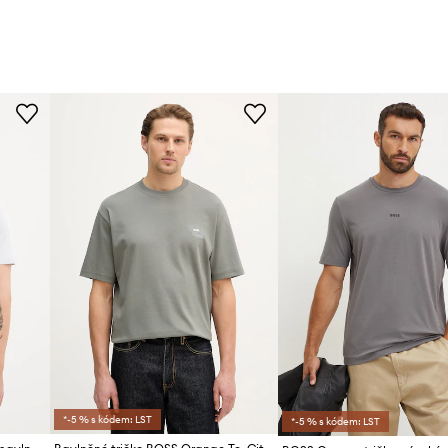
*-5 % s kódem: LST
*-5 % s kódem: LST