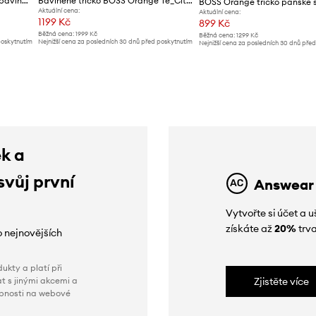
BOSS Orange tričko pánské s bavlnou TChup
Bavlněné tričko BOSS Orange Te_Citylights
Aktuální cena:
Aktuální cena:
1199 Kč
899 Kč
Běžná cena:
1999 Kč
Běžná cena:
1299 Kč
poskytnutím
Nejnižší cena za posledních 30 dnů před poskytnutím
Nejnižší cena za posledních 30 dnů pře
slevy:
1299 Kč
slevy:
949 Kč
ek a
svůj první
Answear
Vytvořte si účet a
získáte až
20%
trva
o nejnovějších
ukty a platí při
t s jinými akcemi a
Zjistěte více
obnosti na webové