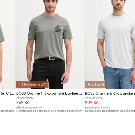
*-5 % s kódem: LST
Final Sale %!
Bavlněné tričko BOSS Orange Te_Citylights
BOSS Orange tričko pánské bavlněné
Aktuální cena:
Aktuální cena:
969 Kč
909 Kč
Běžná cena:
1499 Kč
Běžná cena:
1299 Kč
poskytnutím
Nejnižší cena za posledních 30 dnů před poskytnutím
Nejnižší cena za posledních 30 dnů pře
slevy:
1039 Kč
slevy:
1009 Kč