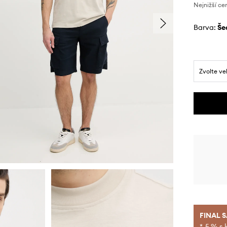
Nejnižší ce
Barva:
š
Zvolte ve
FINAL 
*-5 % s 