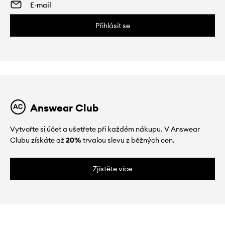
Přihlásit se
Answear Club
Vytvořte si účet a ušetřete při každém nákupu. V Answear
Clubu získáte až
20%
trvalou slevu z běžných cen.
Zjistěte více