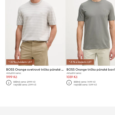
*-10 % s kódem: LST
*-5 % s kódem: LST
BOSS Orange svetrové tričko pánské s bavlnou
Aktuální cena:
Aktuální cena:
1999 Kč
1039 Kč
Běžná cena:
2999 Kč
Běžná cena:
1499 Kč
Nejnižší cena:
2199 Kč
Nejnižší cena:
1099 Kč