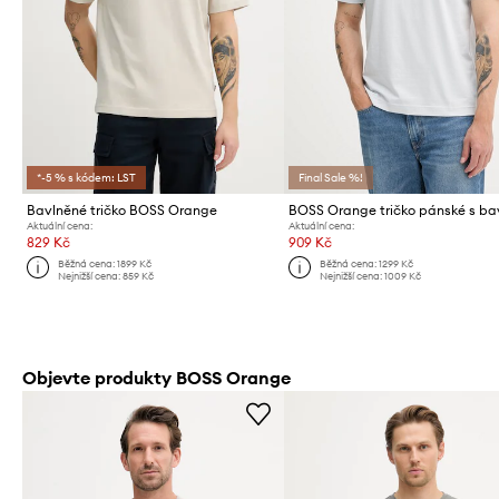
*-5 % s kódem: LST
Final Sale %!
Bavlněné tričko BOSS Orange
Aktuální cena:
Aktuální cena:
829 Kč
909 Kč
Běžná cena:
1899 Kč
Běžná cena:
1299 Kč
Nejnižší cena:
859 Kč
Nejnižší cena:
1009 Kč
Objevte produkty BOSS Orange