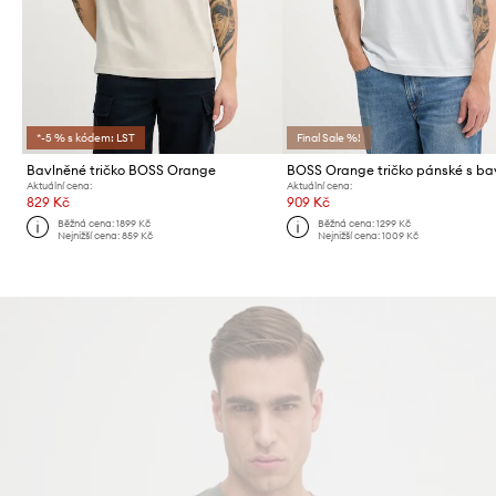
*-5 % s kódem: LST
Final Sale %!
Bavlněné tričko BOSS Orange
Aktuální cena:
Aktuální cena:
829 Kč
909 Kč
Běžná cena:
1899 Kč
Běžná cena:
1299 Kč
Nejnižší cena:
859 Kč
Nejnižší cena:
1009 Kč