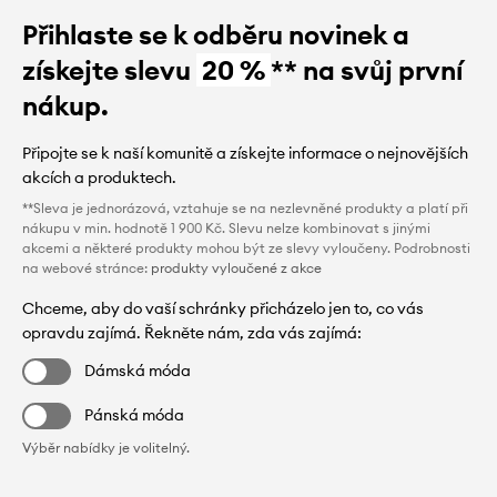
Přihlaste se k odběru novinek a
získejte slevu
20 %
** na svůj první
nákup.
Připojte se k naší komunitě a získejte informace o nejnovějších
akcích a produktech.
**Sleva je jednorázová, vztahuje se na nezlevněné produkty a platí při
nákupu v min. hodnotě 1 900 Kč. Slevu nelze kombinovat s jinými
akcemi a některé produkty mohou být ze slevy vyloučeny. Podrobnosti
na webové stránce:
produkty vyloučené z akce
Chceme, aby do vaší schránky přicházelo jen to, co vás
opravdu zajímá. Řekněte nám, zda vás zajímá:
Dámská móda
Pánská móda
Výběr nabídky je volitelný.