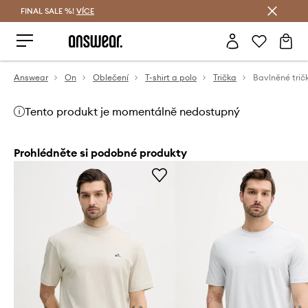
FINAL SALE %!
VÍCE
Ušetřete s Answear Club
Answear
On
Oblečení
T-shirt a polo
Trička
Bavlněné trič
Tento produkt je momentálně nedostupný
Prohlédněte si podobné produkty