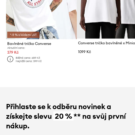
*-5 % s kódem: LST
Bavlněné tričko Converse
Aktuální cena:
1099 Kč
379 Kč
Běžná cena:
689 Kč
Nejnižší cena:
399 Kč
Přihlaste se k odběru novinek a
získejte slevu
20 %
** na svůj první
nákup.