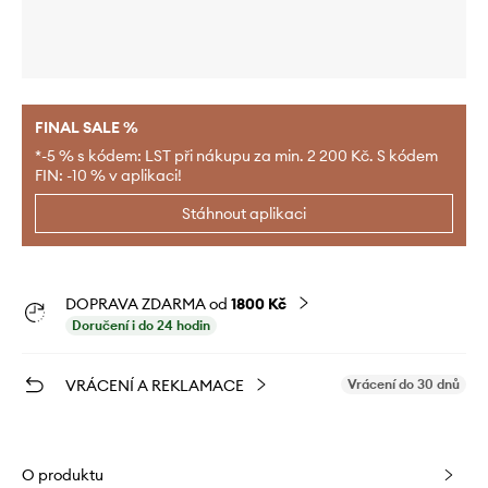
FINAL SALE %
*-5 % s kódem: LST při nákupu za min. 2 200 Kč. S kódem
FIN: -10 % v aplikaci!
Stáhnout aplikaci
DOPRAVA ZDARMA od
1800 Kč
Doručení i do 24 hodin
VRÁCENÍ A REKLAMACE
Vrácení do 30 dnů
O produktu