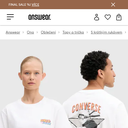
FINAL SALE %!
VÍCE
Ušetřete s Answear Club
Answear
Ona
Oblečení
Topy a trička
S krátkým rukávem