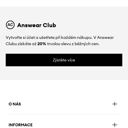
Answear Club
Vytvořte si účet a ušetřete při každém nákupu. V Answear
Clubu získáte až
20%
trvalou slevu z běžných cen.
Zjistěte více
O NÁS
INFORMACE