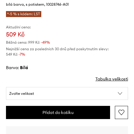
bílá barva, s potiskem, 10028746-A01
*-5 % s kódem: LST
Aktuální cena:
509 Kč
Běžná cena:
999 Kč
-49%
Nejnižší cena za posledních 30 dnů před poskytnutím slevy:
549 Kč
 -7%
Barva:
bílá
Tabulka velikosti
Zvolte velikost
Přidat do košíku