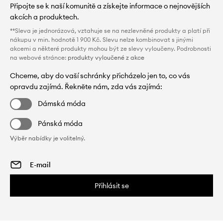
Připojte se k naší komunitě a získejte informace o nejnovějších
akcích a produktech.
**Sleva je jednorázová, vztahuje se na nezlevněné produkty a platí při
nákupu v min. hodnotě 1 900 Kč. Slevu nelze kombinovat s jinými
akcemi a některé produkty mohou být ze slevy vyloučeny. Podrobnosti
na webové stránce:
produkty vyloučené z akce
Chceme, aby do vaší schránky přicházelo jen to, co vás
opravdu zajímá. Řekněte nám, zda vás zajímá:
Dámská móda
Pánská móda
Výběr nabídky je volitelný.
Přihlásit se