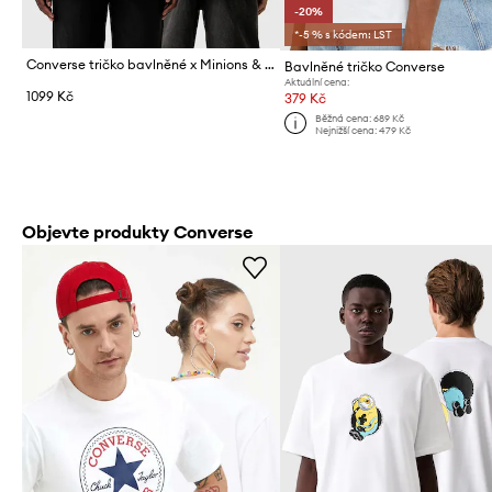
-20%
*-5 % s kódem: LST
Converse tričko bavlněné x Minions & Monsters
Bavlněné tričko Converse
Aktuální cena:
1099 Kč
379 Kč
Běžná cena:
689 Kč
Nejnižší cena:
479 Kč
Objevte produkty Converse