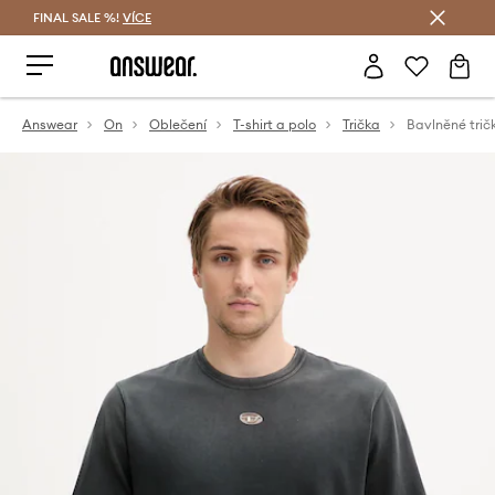
FINAL SALE %!
VÍCE
Ušetřete s Answear Club
Answear
On
Oblečení
T-shirt a polo
Trička