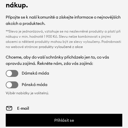
nákup.
Připojte se k naší komunitě a získejte informace o nejnovějších
akcích a produktech.
**Sleva je jednorázová, vztahuje se na nezlevněné produkty a platí při
nákupu v min. hodnotě 1 900 Kč. Slevu nelze kombinovat s jinými
akcemi a některé produkty mohou být ze slevy vyloučeny. Podrobnosti
na webové stránce:
produkty vyloučené z akce
Chceme, aby do vaší schránky přicházelo jen to, co vás
opravdu zajímá. Řekněte nám, zda vás zajímá:
Dámská móda
Pánská móda
Výběr nabídky je volitelný.
Přihlásit se