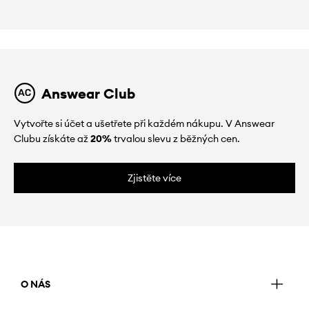
Answear Club
Vytvořte si účet a ušetřete při každém nákupu. V Answear
Clubu získáte až
20%
trvalou slevu z běžných cen.
Zjistěte více
O NÁS