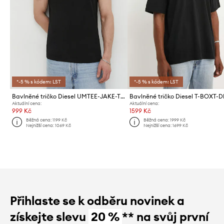
*-5 % s kódem: LST
*-5 % s kódem: LST
Bavlněné tričko Diesel UMTEE-JAKE-THREE PACK 3-pack
Bavlněné tričko Diesel T-BOXT-D
Aktuální cena:
Aktuální cena:
999 Kč
1599 Kč
Běžná cena:
1199 Kč
Běžná cena:
1999 Kč
Nejnižší cena:
1069 Kč
Nejnižší cena:
1699 Kč
Přihlaste se k odběru novinek a
získejte slevu
20 %
** na svůj první