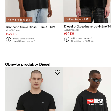
*-5 % s kódem: LST
*-5 % s kódem: LST
Bavlněné tričko Diesel T-BOXT-DIV
Aktuální cena:
Aktuální cena:
999 Kč
1599 Kč
Běžná cena:
1499 Kč
Běžná cena:
1999 Kč
Nejnižší cena:
1059 Kč
Nejnižší cena:
1699 Kč
Objevte produkty Diesel