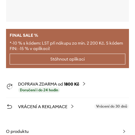
FINAL SALE %
*-10 % s kódem: LST při nákupu za min. 2 200 Kč. S kódem
FIN: -15 % v aplikaci!
Stáhnout aplikaci
DOPRAVA ZDARMA od
1800 Kč
Doručení i do 24 hodin
VRÁCENÍ A REKLAMACE
Vrácení do 30 dnů
O produktu