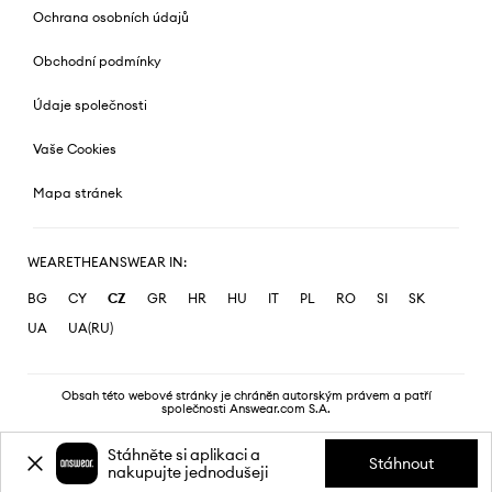
Ochrana osobních údajů
Obchodní podmínky
Údaje společnosti
Vaše Cookies
Mapa stránek
WEARETHEANSWEAR IN:
BG
CY
CZ
GR
HR
HU
IT
PL
RO
SI
SK
UA
UA(RU)
Obsah této webové stránky je chráněn autorským právem a patří
společnosti Answear.com S.A.
Stáhněte si aplikaci a
Stáhnout
nakupujte jednodušeji