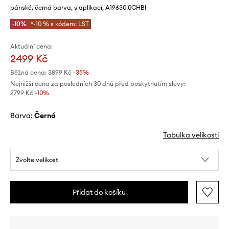
pánské, černá barva, s aplikací, A19630.0CHBI
-10%
*-10 % s kódem: LST
Aktuální cena:
2499 Kč
Běžná cena:
3899 Kč
-35%
Nejnižší cena za posledních 30 dnů před poskytnutím slevy:
2799 Kč
 -10%
Barva:
černá
Tabulka velikosti
Zvolte velikost
Přidat do košíku