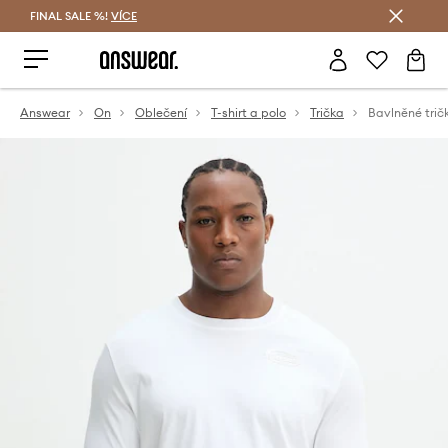
FINAL SALE %!
VÍCE
Ušetřete s Answear Club
Answear
On
Oblečení
T-shirt a polo
Trička