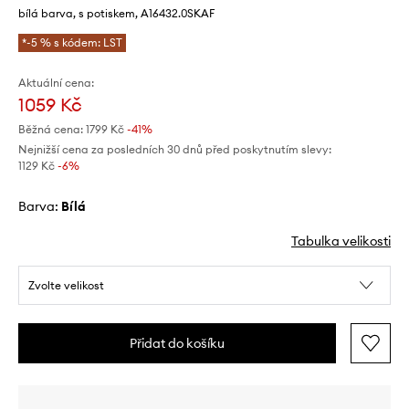
bílá barva, s potiskem, A16432.0SKAF
*-5 % s kódem: LST
Aktuální cena:
1059 Kč
Běžná cena:
1799 Kč
-41%
Nejnižší cena za posledních 30 dnů před poskytnutím slevy:
1129 Kč
 -6%
Barva:
bílá
Tabulka velikosti
Zvolte velikost
Přidat do košíku