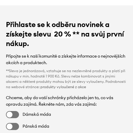
Přihlaste se k odběru novinek a
získejte slevu
20 %
** na svůj první
nákup.
Připojte se k naší komunitě a získejte informace o nejnovějších
akcích a produktech.
**Sleva je jednorázová, vztahuje se na nezlevněné produkty a platí při
nákupu v min. hodnotě 1 900 Kč. Slevu nelze kombinovat s jinými
akcemi a některé produkty mohou být ze slevy vyloučeny. Podrobnosti
na webové stránce:
produkty vyloučené z akce
Chceme, aby do vaší schránky přicházelo jen to, co vás
opravdu zajímá. Řekněte nám, zda vás zajímá:
Dámská móda
Pánská móda