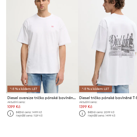
*-5 % s kódem: LST
*-5 % s kódem: LST
Diesel oversize tričko pánské bavlněné T-BOXT-R30 T-SHIRT
Aktuální cena:
Aktuální cena:
1099 Kč
1399 Kč
Běžná cena:
1499 Kč
Běžná cena:
2099 Kč
Nejnižší cena:
1129 Kč
Nejnižší cena:
1499 Kč