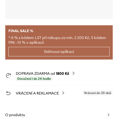
FINAL SALE %
*-5 % s kódem: LST při nákupu za min. 2 200 Kč. S kódem
FIN: -10 % v aplikaci!
Stáhnout aplikaci
DOPRAVA ZDARMA od
1800 Kč
Doručení i do 24 hodin
VRÁCENÍ A REKLAMACE
Vrácení do 30 dnů
O produktu