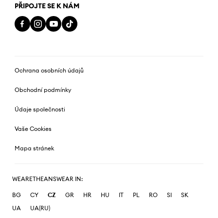
PŘIPOJTE SE K NÁM
Ochrana osobních údajů
Obchodní podmínky
Údaje společnosti
Vaše Cookies
Mapa stránek
WEARETHEANSWEAR IN:
BG
CY
CZ
GR
HR
HU
IT
PL
RO
SI
SK
UA
UA(RU)