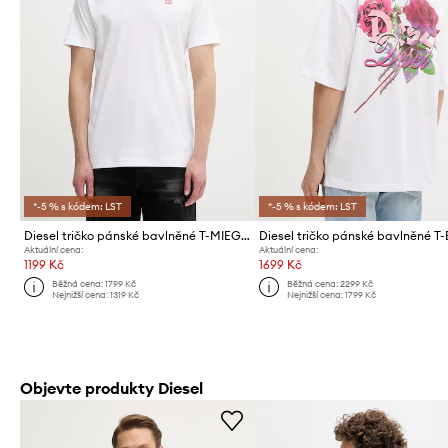
*-5 % s kódem: LST
*-5 % s kódem: LST
Diesel tričko pánské bavlněné T-MIEGOR-K77
Aktuální cena:
Aktuální cena:
1199 Kč
1699 Kč
Běžná cena:
1799 Kč
Běžná cena:
2299 Kč
Nejnižší cena:
1319 Kč
Nejnižší cena:
1799 Kč
Objevte produkty Diesel