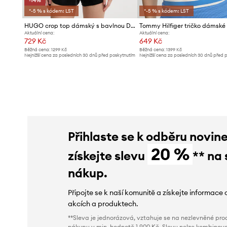
-14%
*-5 % s kódem: LST
*-5 % s kódem: LST
HUGO crop top dámský s bavlnou Delanor
Aktuální cena:
Aktuální cena:
729 Kč
649 Kč
Běžná cena:
1299 Kč
Běžná cena:
1399 Kč
Nejnižší cena za posledních 30 dnů před poskytnutím
Nejnižší cena za posledních 30 dnů před 
slevy:
849 Kč
slevy:
709 Kč
Přihlaste se k odběru novin
20 %
získejte slevu
** na 
nákup.
Připojte se k naší komunitě a získejte informace 
akcích a produktech.
**Sleva je jednorázová, vztahuje se na nezlevněné prod
nákupu v min. hodnotě 1 900 Kč. Slevu nelze kombinova