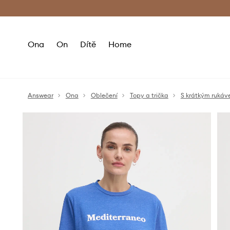
Premium Fashion Benefits
Doručení a vr
Ona
On
Dítě
Home
Answear
Ona
Oblečení
Topy a trička
S krátkým ruká