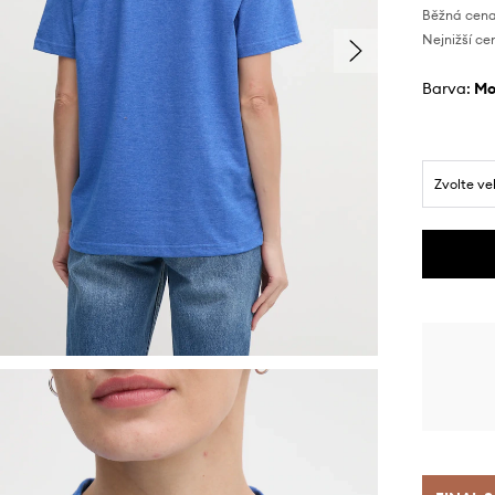
Běžná cena
Nejnižší ce
Barva:
m
Zvolte ve