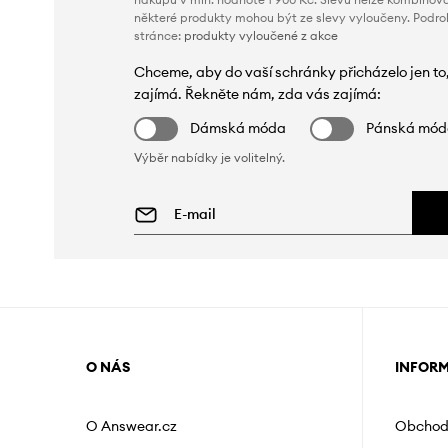
některé produkty mohou být ze slevy vyloučeny. Podr
stránce:
produkty vyloučené z akce
Chceme, aby do vaší schránky přicházelo jen to
zajímá. Řekněte nám, zda vás zajímá:
Dámská móda
Pánská mó
Výběr nabídky je volitelný.
O NÁS
INFOR
O Answear.cz
Obchod