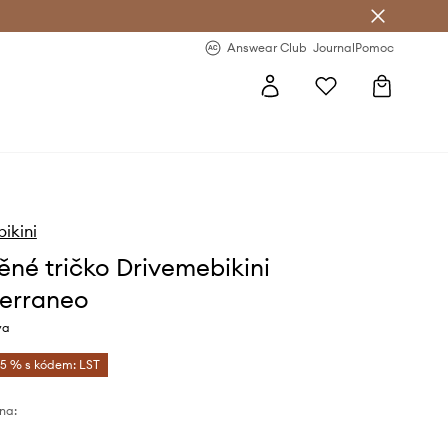
Answear Club
- 20 % na první objednávku
Answear Club
Journal
Pomoc
ikini
ěné tričko Drivemebikini
erraneo
va
-5 % s kódem: LST
na: