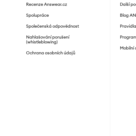
Recenze Answear.cz
Další p
Spolupráce
Blog A
Společenská odpovědnost
Pravidl
Nahlašování porušení
Program
(whistleblowing)
Mobilní
Ochrana osobních údajů