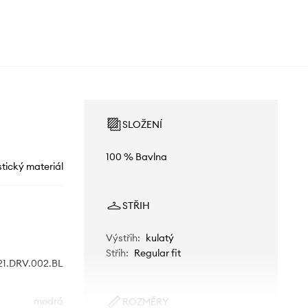
SLOŽENÍ
100 % Bavlna
stický materiál
STŘIH
Výstřih
:
kulatý
Střih
:
Regular fit
21.DRV.002.BL
modrá
ROZMĚRY