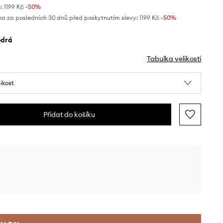
:
1199 Kč
-50%
na za posledních 30 dnů před poskytnutím slevy:
1199 Kč
 -50%
odrá
Tabulka velikosti
likost
Přidat do košíku