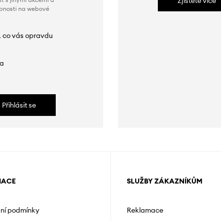
Zjistěte více
obnosti na webové
, co vás opravdu
da
Přihlásit se
MACE
SLUŽBY ZÁKAZNÍKŮM
ní podmínky
Reklamace