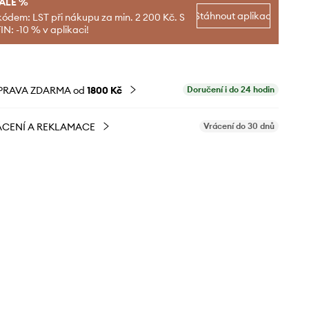
SALE %
Stáhnout aplikaci
kódem: LST při nákupu za min. 2 200 Kč. S
N: -10 % v aplikaci!
PRAVA ZDARMA od
1800 Kč
Doručení i do 24 hodin
CENÍ A REKLAMACE
Vrácení do 30 dnů