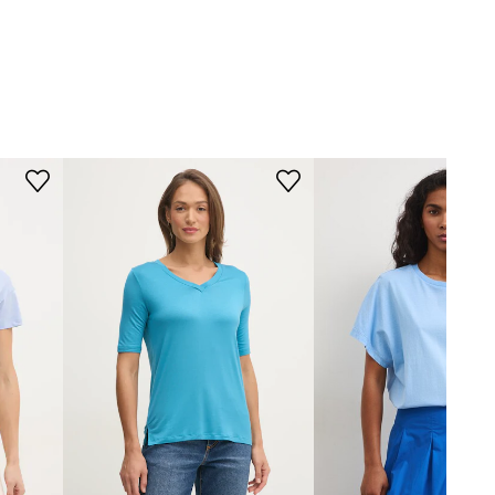
Modelka na fotografii je 178 cm
Drivemebikini
vysoká a má na sobě velikost S
Standardní velikost
Doporučujeme zvolit velikost, kterou
běžně nosíte.
Tabulka velikosti