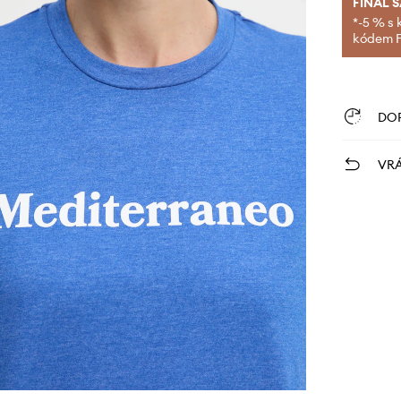
FINAL 
*-5 % s 
kódem FI
DO
VRÁ