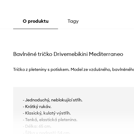
O produktu
Tagy
Bavlněné tričko Drivemebikini Mediterraneo
Tričko z pleteniny s potiskem. Model ze vzdušného, ​​bavlněnéh
- Jednoduchý, neblokující střih.
- Krátký rukáv.
- Klasický, kulatý výstřih.
- Tenká, elastická pletenina.
- Délka: 65 cm.
- Šířka v podpaží: 54 cm.