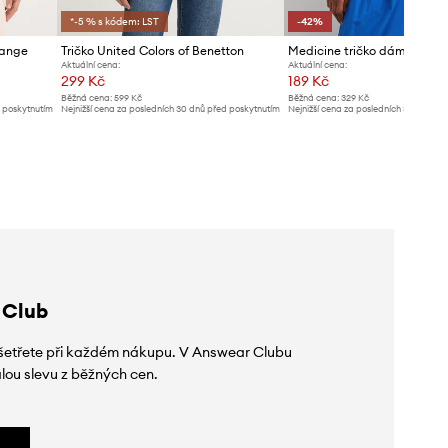
*-5 % s kódem: LST
-42%
hange
Tričko United Colors of Benetton
Medicine tričko dámské ba
Aktuální cena:
Aktuální cena:
299 Kč
189 Kč
Běžná cena:
599 Kč
Běžná cena:
329 Kč
d poskytnutím
Nejnižší cena za posledních 30 dnů před poskytnutím
Nejnižší cena za posledních 30 dnů př
slevy:
329 Kč
slevy:
329 Kč
 Club
 ušetřete při každém nákupu. V Answear Clubu
lou slevu z běžných cen.