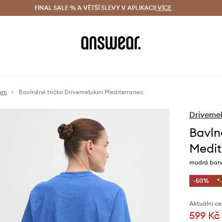
ácení zdarma (od 1800 Kč)
FINAL SALE % A VĚTŠÍ SLEVY V APLIKACI!
Doručení i do 24 h
VÍCE
Ušetřete s 
vem
Bavlněné tričko Drivemebikini Mediterraneo
Drivemeb
Bavln
Medit
modrá bar
-50%
*
Aktuální ce
599 Kč