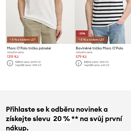
-10%
*-5 % s kódem: LST
*-5 % s kódem: LST
Marc O'Polo tričko pánské
Bavlněné tričko Marc O'Polo
Aktuální cena:
Aktuální cena:
1319 Kč
579 Kč
Běžná cena:
2099 Kč
Běžná cena:
1299 Kč
Nejnižší cena:
1399 Kč
Nejnižší cena:
649 Kč
Přihlaste se k odběru novinek a
získejte slevu
20 %
** na svůj první
nákup.