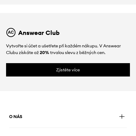
Answear Club
Vytvořte si účet a ušetřete při každém nákupu. V Answear
Clubu získáte až
20%
trvalou slevu z běžných cen.
Zjistěte více
O NÁS