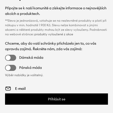
Připojte se k naší komunitě a získejte informace o nejnovějších
akcích a produktech.
**Sleva je jednorázová, vztahuje se na nezlevněné produkty a platí při
nákupu v min. hodnotě 1 900 Kč. Slevu nelze kombinovat s jinými
akcemi a některé produkty mohou být ze slevy vyloučeny. Podrobnosti
na webové stránce:
produkty vyloučené z akce
Chceme, aby do vaší schránky přicházelo jen to, co vás
opravdu zajímá. Řekněte nám, zda vás zajímá:
Dámská móda
Pánská móda
Výběr nabídky je volitelný.
Přihlásit se