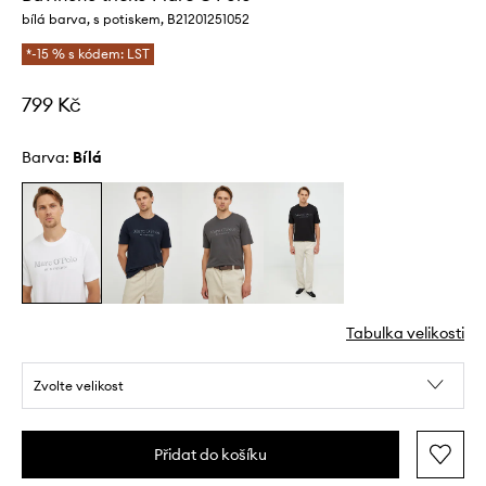
bílá barva, s potiskem, B21201251052
*-15 % s kódem: LST
799 Kč
Barva:
bílá
Tabulka velikosti
Zvolte velikost
Přidat do košíku