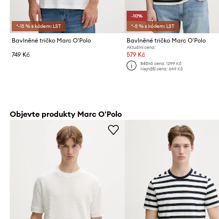
-10%
*-15 % s kódem: LST
*-5 % s kódem: LST
Bavlněné tričko Marc O'Polo
Bavlněné tričko Marc O'Polo
Aktuální cena:
749 Kč
579 Kč
Běžná cena:
1299 Kč
Nejnižší cena:
649 Kč
Objevte produkty Marc O'Polo