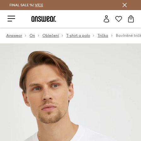
FINAL SALE %!
VÍCE
Ušetřete s Answear Club
Answear
On
Oblečení
T-shirt a polo
Trička
Bavlněné trič