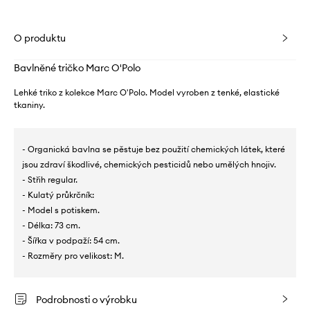
O produktu
Bavlněné tričko Marc O'Polo
Lehké triko z kolekce Marc O'Polo. Model vyroben z tenké, elastické
tkaniny.
- Organická bavlna se pěstuje bez použití chemických látek, které
jsou zdraví škodlivé, chemických pesticidů nebo umělých hnojiv.
- Střih regular.
- Kulatý průkrčník:
- Model s potiskem.
- Délka: 73 cm.
- Šířka v podpaží: 54 cm.
- Rozměry pro velikost: M.
Podrobnosti o výrobku