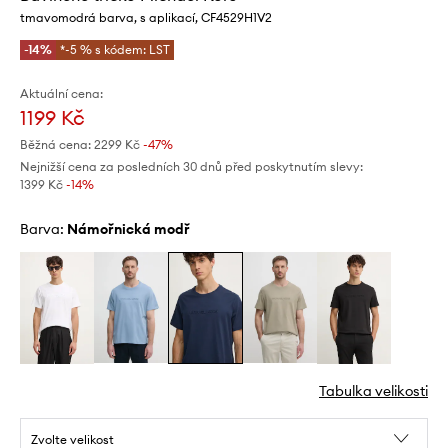
tmavomodrá barva, s aplikací, CF4529H1V2
-14%
*-5 % s kódem: LST
Aktuální cena:
1199 Kč
Běžná cena:
2299 Kč
-47%
Nejnižší cena za posledních 30 dnů před poskytnutím slevy:
1399 Kč
 -14%
Barva:
námořnická modř
Tabulka velikosti
Zvolte velikost