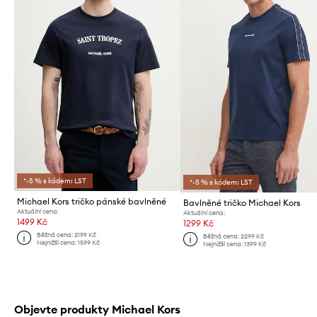
*-5 % s kódem: LST
*-5 % s kódem: LST
Michael Kors tričko pánské bavlněné
Bavlněné tričko Michael Kors
Aktuální cena:
Aktuální cena:
1499 Kč
1299 Kč
Běžná cena:
2199 Kč
Běžná cena:
2299 Kč
Nejnižší cena:
1599 Kč
Nejnižší cena:
1399 Kč
Objevte produkty Michael Kors