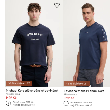
*-5 % s kódem: LST
*-5 % s kódem: LST
Michael Kors tričko pánské bavlněné
Bavlněné tričko Michael Kors
Aktuální cena:
Aktuální cena:
1499 Kč
1299 Kč
Běžná cena:
2199 Kč
Běžná cena:
2299 Kč
Nejnižší cena:
1599 Kč
Nejnižší cena:
1399 Kč