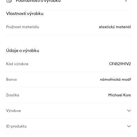
Podrobnosti o výrobku
Vlastnosti výrobku
Pružnost materiálu
elastický materiál
Údaje o výrobku
Kód výrobce
CF4529H1V2
Barva
námořnická modř
Značka
Michael Kors
Výrobce
ID produktu