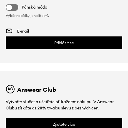
Pánská móda
Výběr nabídky je volitelný.
Přihlásit se
Answear Club
Vytvořte si účet a ušetřete při každém nákupu. V Answear
Clubu získáte až
20%
trvalou slevu z běžných cen.
Zjistěte více