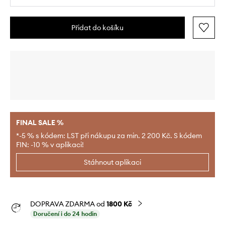
Přidat do košíku
FINAL SALE %
*-5 % s kódem: LST při nákupu za min. 2 200 Kč. S kódem
FIN: -10 % v aplikaci!
Stáhnout aplikaci
DOPRAVA ZDARMA od
1800 Kč
Doručení i do 24 hodin