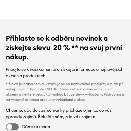
Přihlaste se k odběru novinek a
získejte slevu
20 %
** na svůj první
nákup.
Připojte se k naší komunitě a získejte informace o nejnovějších
akcích a produktech.
**Sleva je jednorázová, vztahuje se na nezlevněné produkty a platí při
nákupu v min. hodnotě 1 900 Kč. Slevu nelze kombinovat s jinými
akcemi a některé produkty mohou být ze slevy vyloučeny. Podrobnosti
na webové stránce:
produkty vyloučené z akce
Chceme, aby do vaší schránky přicházelo jen to, co vás
opravdu zajímá. Řekněte nám, zda vás zajímá:
Dámská móda