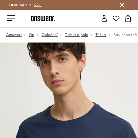
FINAL SALE %!
VÍCE
Ušetřete s Answear Club
Answear
On
Oblečení
T-shirt a polo
Trička
Bavlněné trič