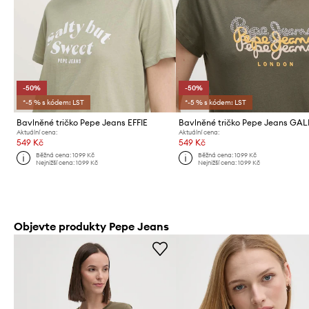
-50%
-50%
*-5 % s kódem: LST
*-5 % s kódem: LST
Bavlněné tričko Pepe Jeans EFFIE
Bavlněné tričko Pepe Jeans GA
Aktuální cena:
Aktuální cena:
549 Kč
549 Kč
Běžná cena:
1099 Kč
Běžná cena:
1099 Kč
Nejnižší cena:
1099 Kč
Nejnižší cena:
1099 Kč
Objevte produkty Pepe Jeans