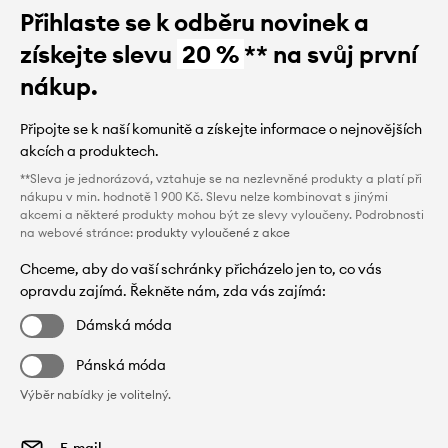
Přihlaste se k odběru novinek a
získejte slevu
20 %
** na svůj první
nákup.
Připojte se k naší komunitě a získejte informace o nejnovějších
akcích a produktech.
**Sleva je jednorázová, vztahuje se na nezlevněné produkty a platí při
nákupu v min. hodnotě 1 900 Kč. Slevu nelze kombinovat s jinými
akcemi a některé produkty mohou být ze slevy vyloučeny. Podrobnosti
na webové stránce:
produkty vyloučené z akce
Chceme, aby do vaší schránky přicházelo jen to, co vás
opravdu zajímá. Řekněte nám, zda vás zajímá:
Dámská móda
Pánská móda
Výběr nabídky je volitelný.