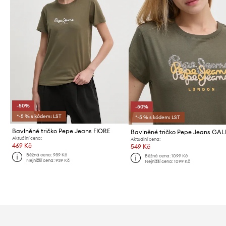
-50%
-50%
*-5 % s kódem: LST
*-5 % s kódem: LST
Bavlněné tričko Pepe Jeans FIORE
Bavlněné tričko Pepe Jeans GA
Aktuální cena:
Aktuální cena:
469 Kč
549 Kč
Běžná cena:
939 Kč
Běžná cena:
1099 Kč
Nejnižší cena:
939 Kč
Nejnižší cena:
1099 Kč