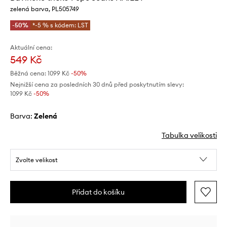
zelená barva, PL505749
-50%
*-5 % s kódem: LST
Aktuální cena:
549 Kč
Běžná cena:
1099 Kč
-50%
Nejnižší cena za posledních 30 dnů před poskytnutím slevy:
1099 Kč
 -50%
Barva:
zelená
Tabulka velikosti
Zvolte velikost
Přidat do košíku