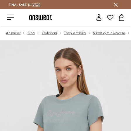
FINAL SALE %!
VÍCE
Ušetřete s Answear Club
Answear
Ona
Oblečení
Topy a trička
S krátkým rukávem