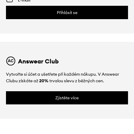
Přihlásit se
Answear Club
Vytvořte si účet a ušetřete při každém nákupu. V Answear
Clubu získáte až
20%
trvalou slevu z běžných cen.
Zjistěte více