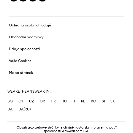
Ochrana osobních údajů
Obchodní podmínky
Údaje společnosti
Vaše Cookies
Mapa stránek
WEARETHEANSWEAR IN:
BG
CY
CZ
GR
HR
HU
IT
PL
RO
SI
SK
UA
UA(RU)
Obsah této webové stránky je chráněn autorským právem a patří
společnosti Answear.com S.A.