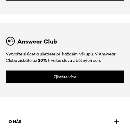
Answear Club
Vytvořte si účet a ušetřete při každém nákupu. V Answear
Clubu získáte až
20%
trvalou slevu z běžných cen.
Zjistěte více
O NÁS