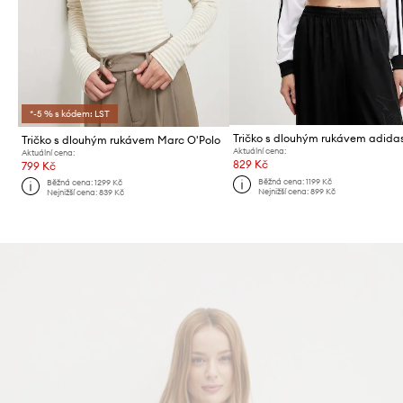
*-5 % s kódem: LST
Tričko s dlouhým rukávem Marc O'Polo
Aktuální cena:
Aktuální cena:
829 Kč
799 Kč
Běžná cena:
1199 Kč
Běžná cena:
1299 Kč
Nejnižší cena:
899 Kč
Nejnižší cena:
839 Kč