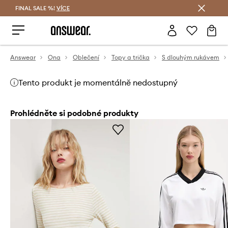
FINAL SALE %!
VÍCE
Ušetřete s Answear Club
Answear
Ona
Oblečení
Topy a trička
S dlouhým rukávem
Tento produkt je momentálně nedostupný
Prohlédněte si podobné produkty