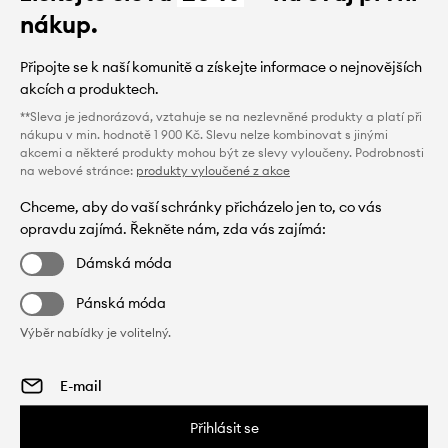
nákup.
Připojte se k naší komunitě a získejte informace o nejnovějších
akcích a produktech.
**Sleva je jednorázová, vztahuje se na nezlevněné produkty a platí při
nákupu v min. hodnotě 1 900 Kč. Slevu nelze kombinovat s jinými
akcemi a některé produkty mohou být ze slevy vyloučeny. Podrobnosti
na webové stránce:
produkty vyloučené z akce
Chceme, aby do vaší schránky přicházelo jen to, co vás
opravdu zajímá. Řekněte nám, zda vás zajímá:
Dámská móda
Pánská móda
Výběr nabídky je volitelný.
Přihlásit se