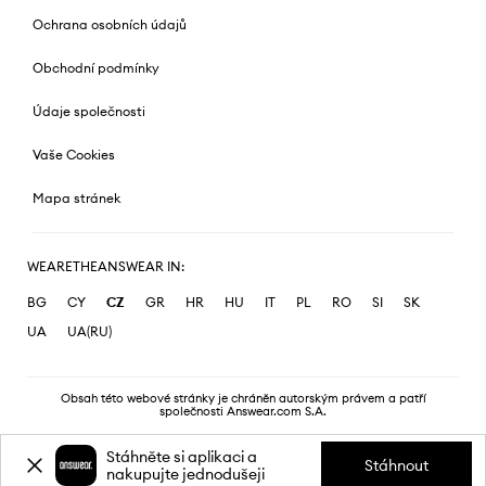
Ochrana osobních údajů
Obchodní podmínky
Údaje společnosti
Vaše Cookies
Mapa stránek
WEARETHEANSWEAR IN:
BG
CY
CZ
GR
HR
HU
IT
PL
RO
SI
SK
UA
UA(RU)
Obsah této webové stránky je chráněn autorským právem a patří
společnosti Answear.com S.A.
Stáhněte si aplikaci a
Stáhnout
nakupujte jednodušeji