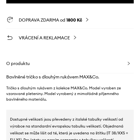
DOPRAVA ZDARMA od
1800 Kč
VRÁCENÍ A REKLAMACE
O produktu
Bavlněné tričko s dlouhým rukávem MAX&Co.
Tričko s dlouhým rukávem z kolekce MAX&Co. Model vyroben ze
vzorované pleteniny. Model vyrobený z mimořádně příjemného
bavlněného materiálu.
Dostupné velikosti jsou převedeny z italské tabulky velikostí od
výrobce na standardní evropskou tabulku velikostí. Objednaná
velikost se může lišit od té, která je uvedena na štítku (IT 38/XXS =
EU XS). Pro jistotu se prosím seznamte s tabulkou velikostí.