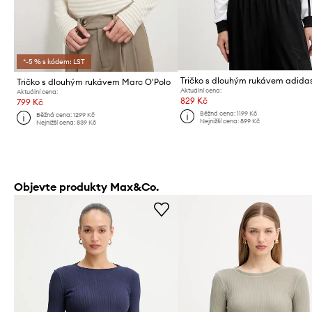
*-5 % s kódem: LST
Tričko s dlouhým rukávem Marc O'Polo
Aktuální cena:
Aktuální cena:
829 Kč
799 Kč
Běžná cena:
1199 Kč
Běžná cena:
1299 Kč
Nejnižší cena:
899 Kč
Nejnižší cena:
839 Kč
Objevte produkty Max&Co.