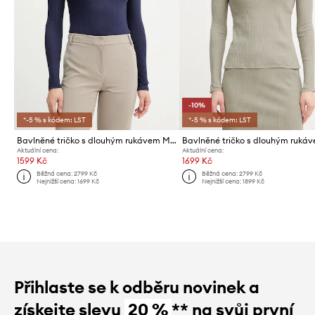
-10%
*-5 % s kódem: LST
*-5 % s kódem: LST
Bavlněné tričko s dlouhým rukávem MAX&Co. MCOTRIONFO
Aktuální cena:
Aktuální cena:
1599 Kč
1699 Kč
Běžná cena:
2799 Kč
Běžná cena:
2799 Kč
Nejnižší cena:
1699 Kč
Nejnižší cena:
1899 Kč
Přihlaste se k odběru novinek a
získejte slevu
20 %
** na svůj první