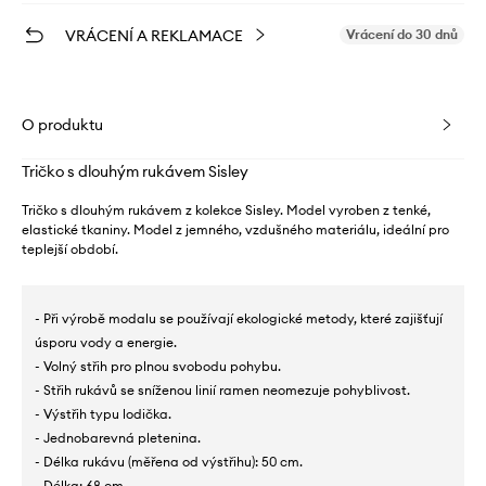
VRÁCENÍ A REKLAMACE
Vrácení do 30 dnů
O produktu
Tričko s dlouhým rukávem Sisley
Tričko s dlouhým rukávem z kolekce Sisley. Model vyroben z tenké,
elastické tkaniny. Model z jemného, ​​vzdušného materiálu, ideální pro
teplejší období.
- Při výrobě modalu se používají ekologické metody, které zajišťují
úsporu vody a energie.
- Volný střih pro plnou svobodu pohybu.
- Střih rukávů se sníženou linií ramen neomezuje pohyblivost.
- Výstřih typu lodička.
- Jednobarevná pletenina.
- Délka rukávu (měřena od výstřihu): 50 cm.
- Délka: 68 cm.