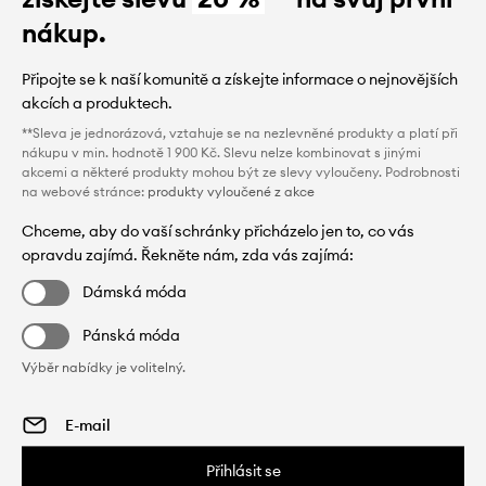
nákup.
Připojte se k naší komunitě a získejte informace o nejnovějších
akcích a produktech.
**Sleva je jednorázová, vztahuje se na nezlevněné produkty a platí při
nákupu v min. hodnotě 1 900 Kč. Slevu nelze kombinovat s jinými
akcemi a některé produkty mohou být ze slevy vyloučeny. Podrobnosti
na webové stránce:
produkty vyloučené z akce
Chceme, aby do vaší schránky přicházelo jen to, co vás
opravdu zajímá. Řekněte nám, zda vás zajímá:
Dámská móda
Pánská móda
Výběr nabídky je volitelný.
Přihlásit se