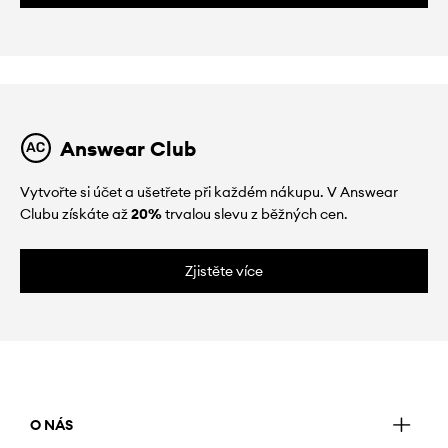
Answear Club
Vytvořte si účet a ušetřete při každém nákupu. V Answear
Clubu získáte až
20%
trvalou slevu z běžných cen.
Zjistěte více
O NÁS