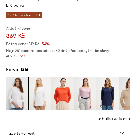
bílá barva
*-5 % s kódem: LST
Aktuální cena:
369 Kč
Běžná cena:
819 Kč
-54%
Nejnižší cena za posledních 30 dnů před poskytnutím slevy:
409 Kč
 -9%
Barva:
bílá
Tabulka velikosti
Zvolte velikost