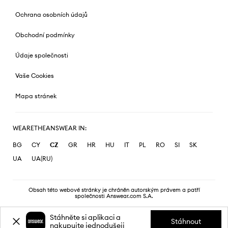
Ochrana osobních údajů
Obchodní podmínky
Údaje společnosti
Vaše Cookies
Mapa stránek
WEARETHEANSWEAR IN:
BG
CY
CZ
GR
HR
HU
IT
PL
RO
SI
SK
UA
UA(RU)
Obsah této webové stránky je chráněn autorským právem a patří
společnosti Answear.com S.A.
Stáhněte si aplikaci a
Stáhnout
nakupujte jednodušeji