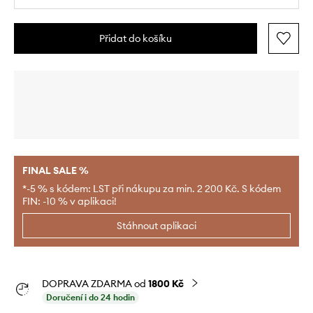
Přidat do košíku
FINAL SALE %
*-5 % s kódem: LST při nákupu za min. 2 200 Kč. S kódem
FIN: -10 % v aplikaci!
Stáhnout aplikaci
DOPRAVA ZDARMA od
1800 Kč
Doručení i do 24 hodin