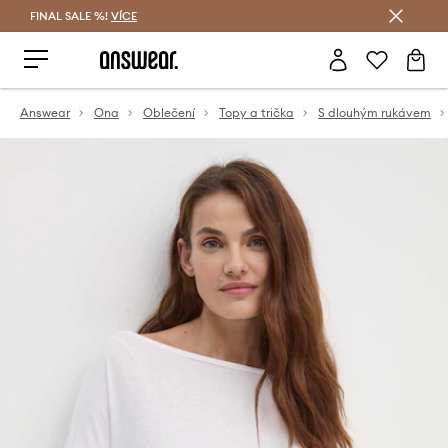
FINAL SALE %!
VÍCE
Ušetřete s Answear Club
Answear
Ona
Oblečení
Topy a trička
S dlouhým rukávem