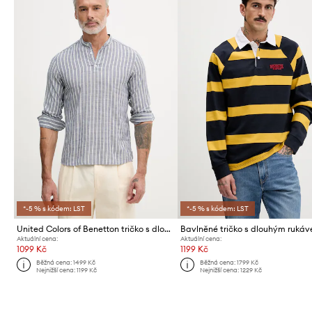
*-5 % s kódem: LST
*-5 % s kódem: LST
United Colors of Benetton tričko s dlouhým rukávem pánské s viskózou
Aktuální cena:
Aktuální cena:
1099 Kč
1199 Kč
Běžná cena:
1499 Kč
Běžná cena:
1799 Kč
Nejnižší cena:
1199 Kč
Nejnižší cena:
1229 Kč