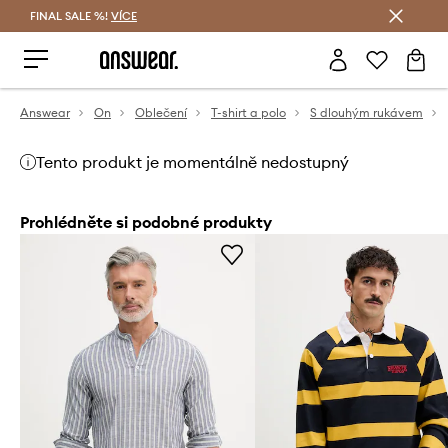
FINAL SALE %!
VÍCE
Ušetřete s Answear Club
Answear
On
Oblečení
T-shirt a polo
S dlouhým rukávem
Tento produkt je momentálně nedostupný
Prohlédněte si podobné produkty