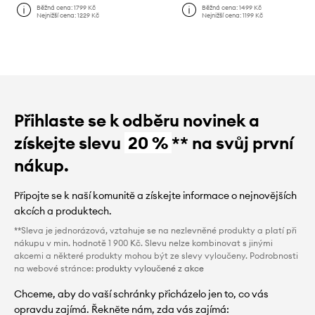
Běžná cena:
1799 Kč
Běžná cena:
1499 Kč
Nejnižší cena:
1229 Kč
Nejnižší cena:
1199 Kč
Přihlaste se k odběru novinek a
získejte slevu
20 %
** na svůj první
nákup.
Připojte se k naší komunitě a získejte informace o nejnovějších
akcích a produktech.
**Sleva je jednorázová, vztahuje se na nezlevněné produkty a platí při
nákupu v min. hodnotě 1 900 Kč. Slevu nelze kombinovat s jinými
akcemi a některé produkty mohou být ze slevy vyloučeny. Podrobnosti
na webové stránce:
produkty vyloučené z akce
Chceme, aby do vaší schránky přicházelo jen to, co vás
opravdu zajímá. Řekněte nám, zda vás zajímá: