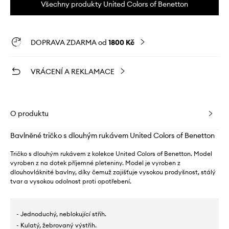
Všechny produkty United Colors of Benetton
DOPRAVA ZDARMA od
1800 Kč
VRÁCENÍ A REKLAMACE
O produktu
Bavlněné tričko s dlouhým rukávem United Colors of Benetton
Tričko s dlouhým rukávem z kolekce United Colors of Benetton. Model
vyroben z na dotek příjemné pleteniny. Model je vyroben z
dlouhovláknité bavlny, díky čemuž zajišťuje vysokou prodyšnost, stálý
tvar a vysokou odolnost proti opotřebení.
- Jednoduchý, neblokující střih.
- Kulatý, žebrovaný výstřih.