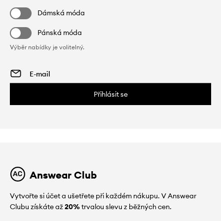
Dámská móda
Pánská móda
Výběr nabídky je volitelný.
Přihlásit se
Answear Club
Vytvořte si účet a ušetřete při každém nákupu. V Answear
Clubu získáte až
20%
trvalou slevu z běžných cen.