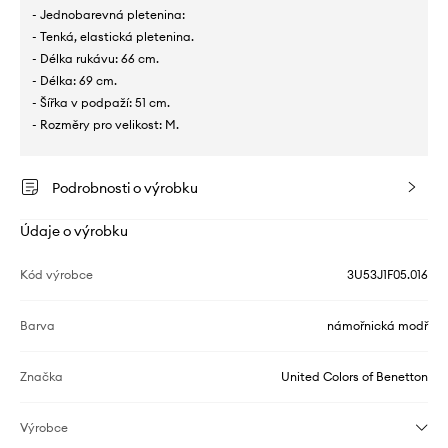
- Jednobarevná pletenina:
- Tenká, elastická pletenina.
- Délka rukávu: 66 cm.
- Délka: 69 cm.
- Šířka v podpaží: 51 cm.
- Rozměry pro velikost: M.
Podrobnosti o výrobku
Údaje o výrobku
Kód výrobce
3U53J1F05.016
Barva
námořnická modř
Značka
United Colors of Benetton
Výrobce