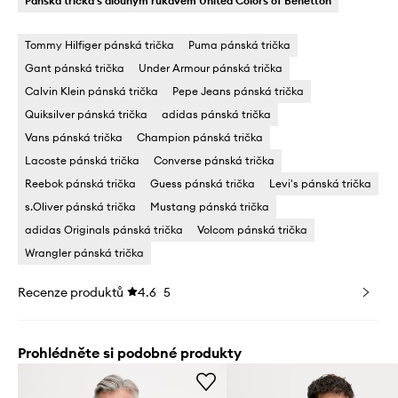
Pánská trička s dlouhým rukávem United Colors of Benetton
Tommy Hilfiger pánská trička
Puma pánská trička
Gant pánská trička
Under Armour pánská trička
Calvin Klein pánská trička
Pepe Jeans pánská trička
Quiksilver pánská trička
adidas pánská trička
Vans pánská trička
Champion pánská trička
Lacoste pánská trička
Converse pánská trička
Reebok pánská trička
Guess pánská trička
Levi's pánská trička
s.Oliver pánská trička
Mustang pánská trička
adidas Originals pánská trička
Volcom pánská trička
Wrangler pánská trička
Recenze produktů
4.6
5
Prohlédněte si podobné produkty