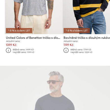
*-5 % s kódem: LST
*-5 % s kódem: LST
United Colors of Benetton tričko s dlouhým rukávem pánské s viskózou
Aktuální cena:
Aktuální cena:
1099 Kč
1199 Kč
Běžná cena:
1499 Kč
Běžná cena:
1799 Kč
Nejnižší cena:
1199 Kč
Nejnižší cena:
1229 Kč