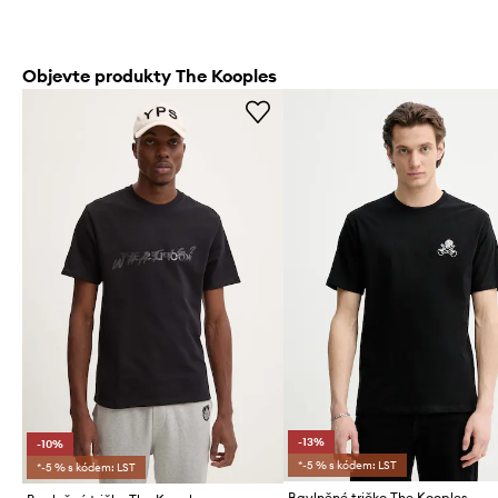
Objevte produkty The Kooples
-13%
-10%
*-5 % s kódem: LST
*-5 % s kódem: LST
Bavlněné tričko The Kooples