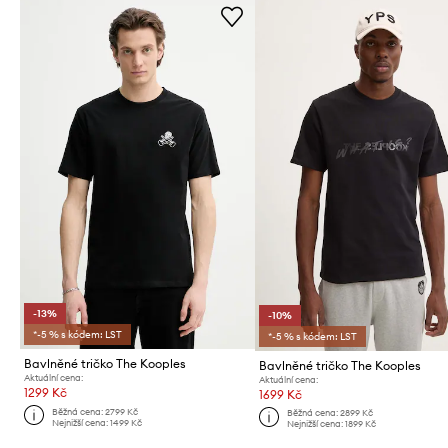
-13%
-10%
*-5 % s kódem: LST
*-5 % s kódem: LST
Bavlněné tričko The Kooples
Bavlněné tričko The Kooples
Aktuální cena:
Aktuální cena:
1299 Kč
1699 Kč
Běžná cena:
2799 Kč
Běžná cena:
2899 Kč
Nejnižší cena:
1499 Kč
Nejnižší cena:
1899 Kč