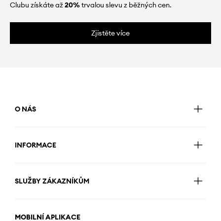
Clubu získáte až
20%
trvalou slevu z běžných cen.
Zjistěte více
O NÁS
INFORMACE
SLUŽBY ZÁKAZNÍKŮM
MOBILNÍ APLIKACE