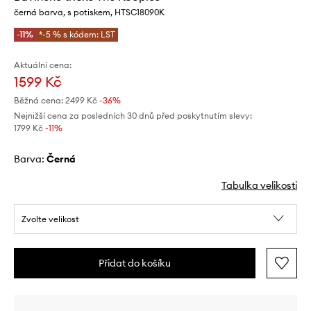
černá barva, s potiskem, HTSC18090K
-11%
*-5 % s kódem: LST
Aktuální cena:
1599 Kč
Běžná cena:
2499 Kč
-36%
Nejnižší cena za posledních 30 dnů před poskytnutím slevy:
1799 Kč
 -11%
Barva:
černá
Tabulka velikosti
Zvolte velikost
Přidat do košíku