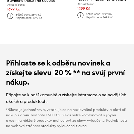
Bavlněné tričko The Kooples
Aktuální cena:
Aktuální cena:
1299 Kč
1699 Kč
Běžná cena:
2799 Kč
Běžná cena:
2899 Kč
Nejnižší cena:
1499 Kč
Nejnižší cena:
1899 Kč
Přihlaste se k odběru novinek a
získejte slevu
20 %
** na svůj první
nákup.
Připojte se k naší komunitě a získejte informace o nejnovějších
akcích a produktech.
**Sleva je jednorázová, vztahuje se na nezlevněné produkty a platí při
nákupu v min. hodnotě 1 900 Kč. Slevu nelze kombinovat s jinými
akcemi a některé produkty mohou být ze slevy vyloučeny. Podrobnosti
na webové stránce:
produkty vyloučené z akce