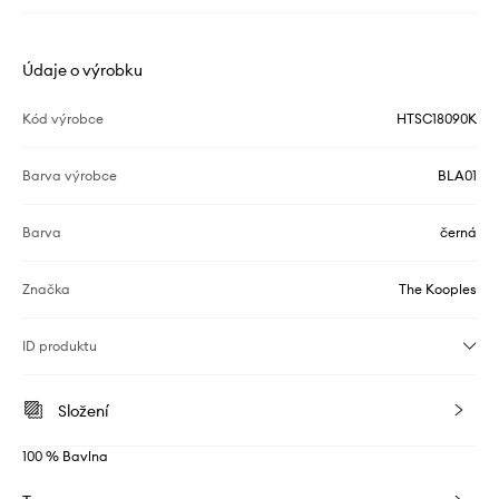
Údaje o výrobku
Kód výrobce
HTSC18090K
Barva výrobce
BLA01
Barva
černá
Značka
The Kooples
ID produktu
Složení
100 % Bavlna