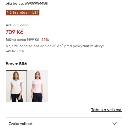
bílá barva, WW0WW44581
*-5 % s kódem: LST
Aktuální cena:
709 Kč
Běžná cena:
1499 Kč
-52%
Nejnižší cena za posledních 30 dnů před poskytnutím slevy:
749 Kč
 -5%
Barva:
bílá
Tabulka velikosti
Zvolte velikost