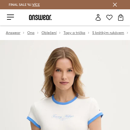
FINAL SALE %!
VÍCE
Ušetřete s Answear Club
Answear
Ona
Oblečení
Topy a trička
S krátkým rukávem