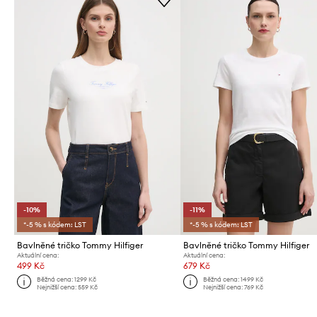
-10%
-11%
*-5 % s kódem: LST
*-5 % s kódem: LST
Bavlněné tričko Tommy Hilfiger
Bavlněné tričko Tommy Hilfiger
Aktuální cena:
Aktuální cena:
499 Kč
679 Kč
Běžná cena:
1299 Kč
Běžná cena:
1499 Kč
Nejnižší cena:
559 Kč
Nejnižší cena:
769 Kč