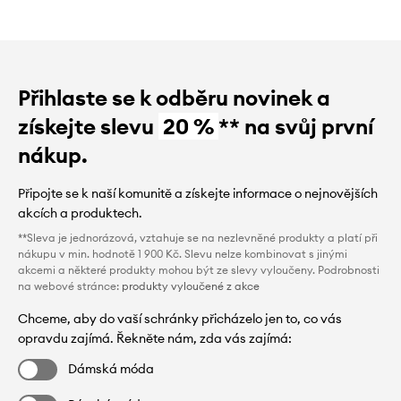
Přihlaste se k odběru novinek a
získejte slevu
20 %
** na svůj první
nákup.
Připojte se k naší komunitě a získejte informace o nejnovějších
akcích a produktech.
**Sleva je jednorázová, vztahuje se na nezlevněné produkty a platí při
nákupu v min. hodnotě 1 900 Kč. Slevu nelze kombinovat s jinými
akcemi a některé produkty mohou být ze slevy vyloučeny. Podrobnosti
na webové stránce:
produkty vyloučené z akce
Chceme, aby do vaší schránky přicházelo jen to, co vás
opravdu zajímá. Řekněte nám, zda vás zajímá:
Dámská móda