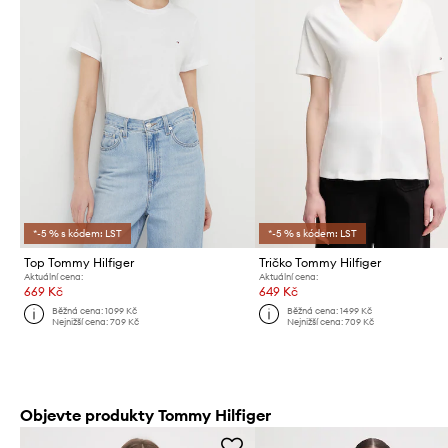
*-5 % s kódem: LST
*-5 % s kódem: LST
Top Tommy Hilfiger
Tričko Tommy Hilfiger
Aktuální cena:
Aktuální cena:
669 Kč
649 Kč
Běžná cena:
1099 Kč
Běžná cena:
1499 Kč
Nejnižší cena:
709 Kč
Nejnižší cena:
709 Kč
Objevte produkty Tommy Hilfiger