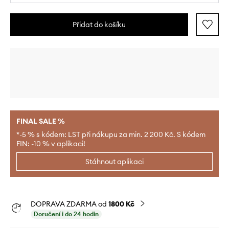
Přidat do košíku
FINAL SALE %
*-5 % s kódem: LST při nákupu za min. 2 200 Kč. S kódem
FIN: -10 % v aplikaci!
Stáhnout aplikaci
DOPRAVA ZDARMA od
1800 Kč
Doručení i do 24 hodin