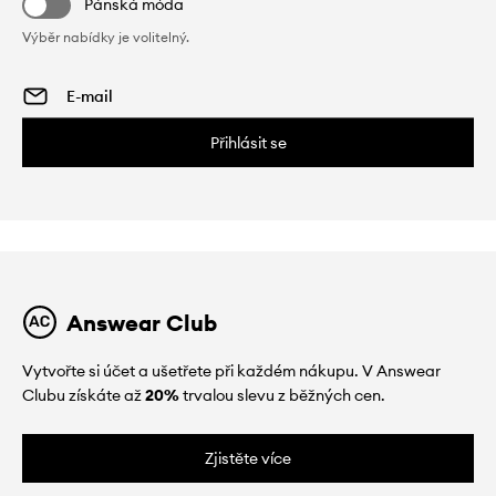
Pánská móda
Výběr nabídky je volitelný.
Přihlásit se
Answear Club
Vytvořte si účet a ušetřete při každém nákupu. V Answear
Clubu získáte až
20%
trvalou slevu z běžných cen.
Zjistěte více