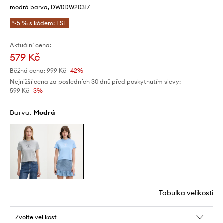
modrá barva, DW0DW20317
*-5 % s kódem: LST
Aktuální cena:
579 Kč
Běžná cena:
999 Kč
-42%
Nejnižší cena za posledních 30 dnů před poskytnutím slevy:
599 Kč
 -3%
Barva:
modrá
Tabulka velikosti
Zvolte velikost