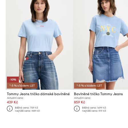
-10%
*-5 % s kódem: LST
*-5 % s kódem: LST
Tommy Jeans tričko dámské bavlněné
Bavlněné tričko Tommy Jeans
Aktuální cena:
Aktuální cena:
439 Kč
859 Kč
Běžná cena:
759 Kč
Běžná cena:
1699 Kč
Nejnižší cena:
489 Kč
Nejnižší cena:
919 Kč