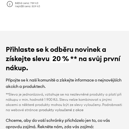
Běžná cena:
759 Kč
Nejnižší cena:
509 Kč
Přihlaste se k odběru novinek a
získejte slevu
20 %
** na svůj první
nákup.
Připojte se k naší komunitě a získejte informace o nejnovějších
akcích a produktech.
**Sleva je jednorázová, vztahuje se na nezlevněné produkty a platí při
nákupu v min. hodnotě 1 900 Kč. Slevu nelze kombinovat s jinými
akcemi a některé produkty mohou být ze slevy vyloučeny. Podrobnosti
na webové stránce:
produkty vyloučené z akce
Chceme, aby do vaší schránky přicházelo jen to, co vás
opravdu zajímá. Řekněte nám, zda vás zajímá: