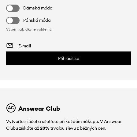
Dámská móda
Pánská móda
Výběr nabídky je volitelný.
Přihlásit se
Answear Club
Vytvořte si účet a ušetřete při každém nákupu. V Answear
Clubu získáte až
20%
trvalou slevu z běžných cen.