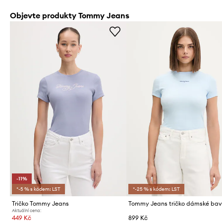
Objevte produkty Tommy Jeans
-11%
*-5 % s kódem: LST
*-25 % s kódem: LST
Tričko Tommy Jeans
Aktuální cena:
449 Kč
899 Kč