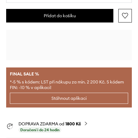
Přidat do košíku
FINAL SALE %
*-5 % s kódem: LST při nákupu za min. 2 200 Kč. S kódem
FIN: -10 % v aplikaci!
Stáhnout aplikaci
DOPRAVA ZDARMA od
1800 Kč
Doručení i do 24 hodin