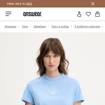
FINAL SALE %!
VÍCE
Ušetřete s Answear Club
Answear
Ona
Oblečení
Topy a trička
S krátkým rukávem