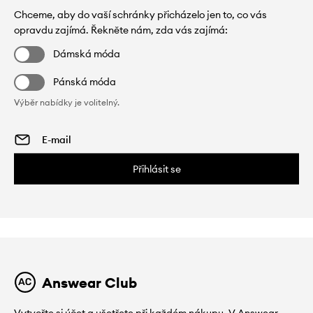
Chceme, aby do vaší schránky přicházelo jen to, co vás
opravdu zajímá. Řekněte nám, zda vás zajímá:
Dámská móda
Pánská móda
Výběr nabídky je volitelný.
Přihlásit se
Answear Club
Vytvořte si účet a ušetřete při každém nákupu. V Answear