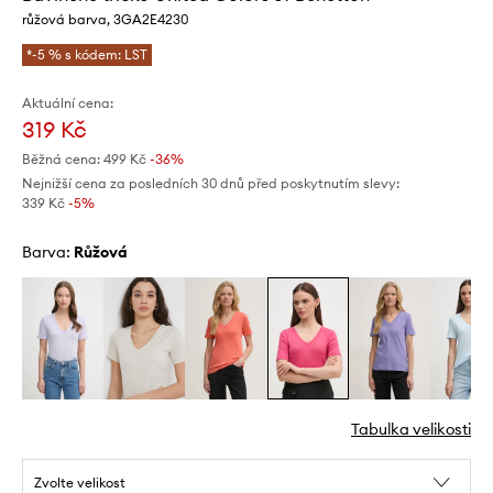
růžová barva, 3GA2E4230
*-5 % s kódem: LST
Aktuální cena:
319 Kč
Běžná cena:
499 Kč
-36%
Nejnižší cena za posledních 30 dnů před poskytnutím slevy:
339 Kč
 -5%
Barva:
růžová
Tabulka velikosti
Zvolte velikost