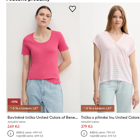
-10%
*-5 % s kódem: LST
*-5 % s kódem: LST
Bavlněné tričko United Colors of Benetton
Aktuální cena:
Aktuální cena:
269 Kč
379 Kč
Běžná cena:
499 Kč
Běžná cena:
799 Kč
Nejnižší cena:
299 Kč
Nejnižší cena:
419 Kč