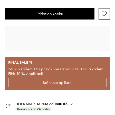
Přidat do košíku
FINAL SALE %
*-5 % s kódem: LST při nákupu za min. 2 200 Kč. S kódem
FIN: -10 % v aplikaci!
Stáhnout aplikaci
DOPRAVA ZDARMA od
1800 Kč
Doručení i do 24 hodin