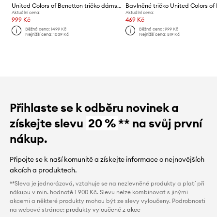
United Colors of Benetton tričko dámské se lnem
Aktuální cena:
Aktuální cena:
999 Kč
469 Kč
Běžná cena:
1499 Kč
Běžná cena:
999 Kč
Nejnižší cena:
1039 Kč
Nejnižší cena:
519 Kč
Přihlaste se k odběru novinek a
získejte slevu
20 %
** na svůj první
nákup.
Připojte se k naší komunitě a získejte informace o nejnovějších
akcích a produktech.
**Sleva je jednorázová, vztahuje se na nezlevněné produkty a platí při
nákupu v min. hodnotě 1 900 Kč. Slevu nelze kombinovat s jinými
akcemi a některé produkty mohou být ze slevy vyloučeny. Podrobnosti
na webové stránce:
produkty vyloučené z akce