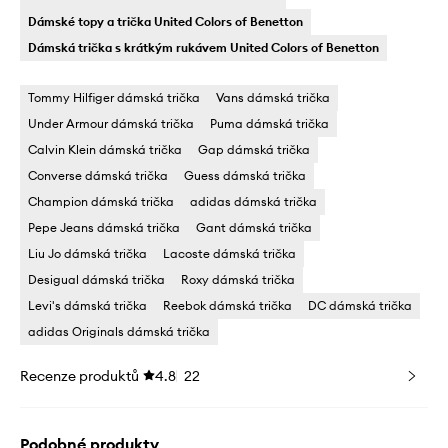
Dámské topy a trička United Colors of Benetton
Dámská trička s krátkým rukávem United Colors of Benetton
Tommy Hilfiger dámská trička
Vans dámská trička
Under Armour dámská trička
Puma dámská trička
Calvin Klein dámská trička
Gap dámská trička
Converse dámská trička
Guess dámská trička
Champion dámská trička
adidas dámská trička
Pepe Jeans dámská trička
Gant dámská trička
Liu Jo dámská trička
Lacoste dámská trička
Desigual dámská trička
Roxy dámská trička
Levi's dámská trička
Reebok dámská trička
DC dámská trička
adidas Originals dámská trička
Recenze produktů
4.8
22
Podobné produkty