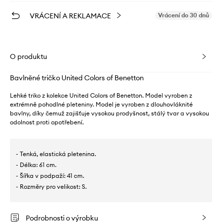
VRÁCENÍ A REKLAMACE
Vrácení do 30 dnů
O produktu
Bavlněné tričko United Colors of Benetton
Lehké triko z kolekce United Colors of Benetton. Model vyroben z
extrémně pohodlné pleteniny. Model je vyroben z dlouhovláknité
bavlny, díky čemuž zajišťuje vysokou prodyšnost, stálý tvar a vysokou
odolnost proti opotřebení.
- Tenká, elastická pletenina.
- Délka: 61 cm.
- Šířka v podpaží: 41 cm.
- Rozměry pro velikost: S.
Podrobnosti o výrobku