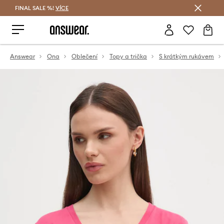
FINAL SALE %!
VÍCE
Ušetřete s Answear Club
Answear
Ona
Oblečení
Topy a trička
S krátkým rukávem