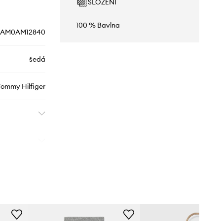
SLOŽENÍ
100 % Bavlna
AM0AM12840
šedá
Tommy Hilfiger