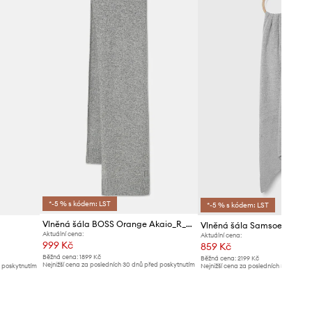
*-5 % s kódem: LST
*-5 % s kódem: LST
Vlněná šála BOSS Orange Akaio_R_Scarf
Vlněná šála Samsoe Samso
Aktuální cena:
Aktuální cena:
999 Kč
859 Kč
Běžná cena:
1899 Kč
Běžná cena:
2199 Kč
Nejnižší cena za posledních 30 dnů před poskytnutím
d poskytnutím
Nejnižší cena za posledních 30 dnů př
slevy:
1099 Kč
slevy:
949 Kč