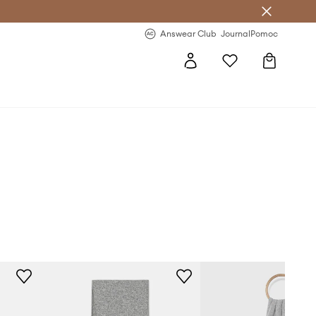
Answear Club
- 20 % na první objednávku
Answear Club
Journal
Pomoc