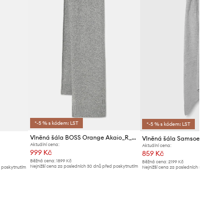
*-5 % s kódem: LST
*-5 % s kódem: LST
Vlněná šála BOSS Orange Akaio_R_Scarf
Vlněná šála Samsoe Samso
Aktuální cena:
Aktuální cena:
999 Kč
859 Kč
Běžná cena:
1899 Kč
Běžná cena:
2199 Kč
Nejnižší cena za posledních 30 dnů před poskytnutím
d poskytnutím
Nejnižší cena za posledních 30 dnů př
slevy:
1099 Kč
slevy:
949 Kč