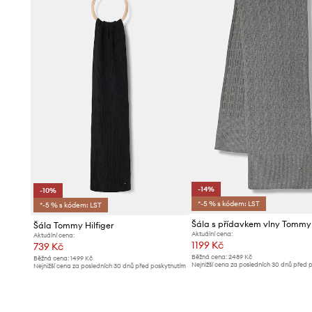
-14%
-10%
*-5 % s kódem: LST
*-5 % s kódem: LST
Šála Tommy Hilfiger
Aktuální cena:
Aktuální cena:
1199 Kč
739 Kč
Běžná cena:
2489 Kč
Běžná cena:
1499 Kč
Nejnižší cena za posledních 30 dnů před 
Nejnižší cena za posledních 30 dnů před poskytnutím
slevy:
1399 Kč
slevy:
829 Kč