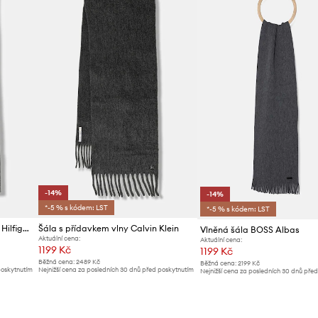
-14%
-14%
*-5 % s kódem: LST
*-5 % s kódem: LST
Šála s přídavkem vlny Tommy Hilfiger
Šála s přídavkem vlny Calvin Klein
Vlněná šála BOSS Albas
Aktuální cena:
Aktuální cena:
1199 Kč
1199 Kč
Běžná cena:
2489 Kč
Běžná cena:
2199 Kč
poskytnutím
Nejnižší cena za posledních 30 dnů před poskytnutím
Nejnižší cena za posledních 30 dnů pře
slevy:
1399 Kč
slevy:
1399 Kč