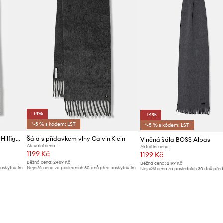
-14%
-14%
*-5 % s kódem: LST
*-5 % s kódem: LST
Šála s přídavkem vlny Tommy Hilfiger
Šála s přídavkem vlny Calvin Klein
Vlněná šála BOSS Albas
Aktuální cena:
Aktuální cena:
1199 Kč
1199 Kč
Běžná cena:
2489 Kč
Běžná cena:
2199 Kč
poskytnutím
Nejnižší cena za posledních 30 dnů před poskytnutím
Nejnižší cena za posledních 30 dnů pře
slevy:
1399 Kč
slevy:
1399 Kč