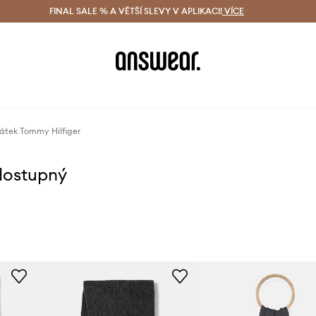
ácení zdarma (od 1800 Kč)
FINAL SALE % A VĚTŠÍ SLEVY V APLIKACI!
Doručení i do 24 h
VÍCE
Ušetřete s 
átek Tommy Hilfiger
dostupný