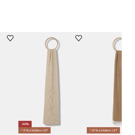
-50%
*-5 % s kódem: LST
*-10 % s kódem: LST