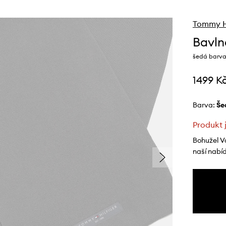
Tommy Hi
Bavln
šedá barva
1499 K
Barva:
š
Produkt 
Bohužel V
naší nabí