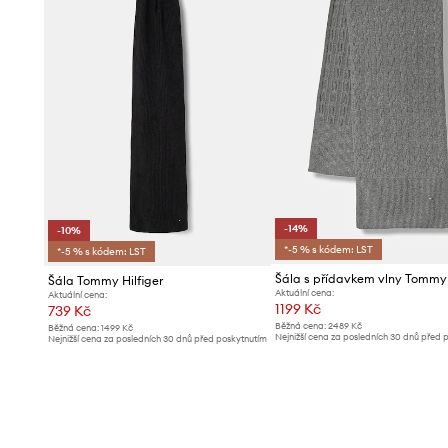
-14%
-10%
*-5 % s kódem: LST
*-5 % s kódem: LST
Šála Tommy Hilfiger
Aktuální cena:
Aktuální cena:
1199 Kč
739 Kč
Běžná cena:
2489 Kč
Běžná cena:
1499 Kč
Nejnižší cena za posledních 30 dnů před 
Nejnižší cena za posledních 30 dnů před poskytnutím
slevy:
1399 Kč
slevy:
829 Kč