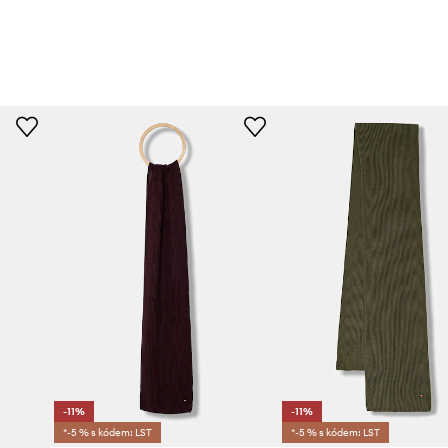
-11%
-11%
*-5 % s kódem: LST
*-5 % s kódem: LST