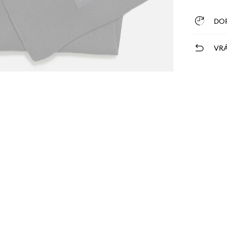
DO
VRÁ