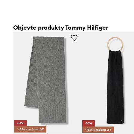
Objevte produkty Tommy Hilfiger
-14%
-10%
*-5 % s kódem: LST
*-5 % s kódem: LST