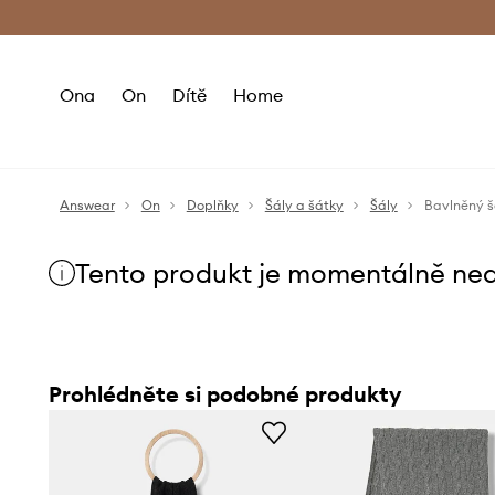
Premium Fashion Benefits
Doručení a vr
Ona
On
Dítě
Home
Answear
On
Doplňky
Šály a šátky
Šály
Bavlněný š
Tento produkt je momentálně ne
Prohlédněte si podobné produkty