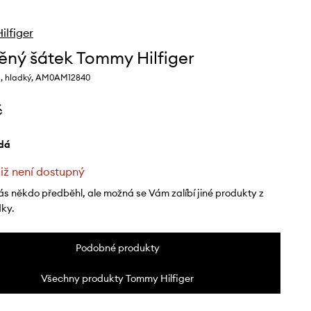
lfiger
ěný šátek Tommy Hilfiger
, hladký, AM0AM12840
č
edá
již není dostupný
ás někdo předběhl, ale možná se Vám zalíbí jiné produkty z
dky.
Podobné produkty
Všechny produkty Tommy Hilfiger