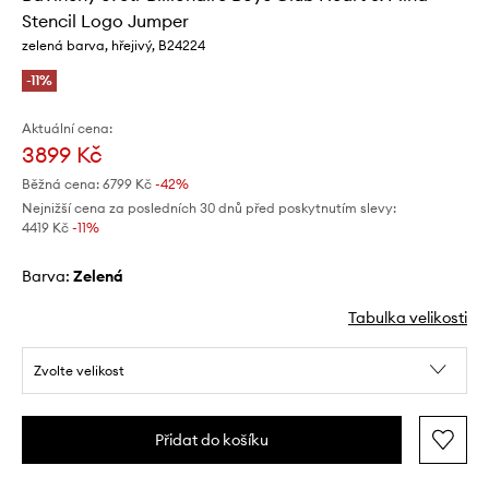
Stencil Logo Jumper
zelená barva, hřejivý, B24224
-11%
Aktuální cena:
3899 Kč
Běžná cena:
6799 Kč
-42%
Nejnižší cena za posledních 30 dnů před poskytnutím slevy:
4419 Kč
 -11%
Barva:
zelená
Tabulka velikosti
Zvolte velikost
Přidat do košíku