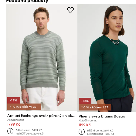
Podobné produkty
-13%
-10%
*-10 % s kódem: LST
*-5 % s kódem: LST
Armani Exchange svetr pánský s viskózou
Vlněný svetr Bruuns Bazaar
Aktuální cena:
Aktuální cena:
1999 Kč
1199 Kč
Běžná cena:
3499 Kč
Běžná cena:
2699 Kč
Nejnižší cena:
2299 Kč
Nejnižší cena:
1339 Kč