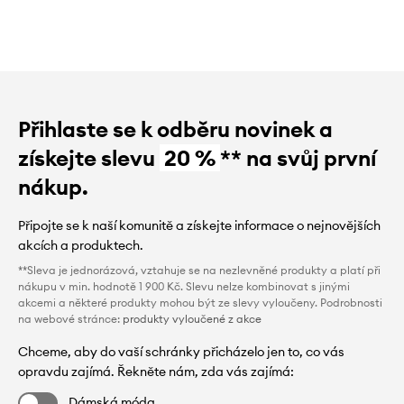
Přihlaste se k odběru novinek a
získejte slevu
20 %
** na svůj první
nákup.
Připojte se k naší komunitě a získejte informace o nejnovějších
akcích a produktech.
**Sleva je jednorázová, vztahuje se na nezlevněné produkty a platí při
nákupu v min. hodnotě 1 900 Kč. Slevu nelze kombinovat s jinými
akcemi a některé produkty mohou být ze slevy vyloučeny. Podrobnosti
na webové stránce:
produkty vyloučené z akce
Chceme, aby do vaší schránky přicházelo jen to, co vás
opravdu zajímá. Řekněte nám, zda vás zajímá:
Dámská móda