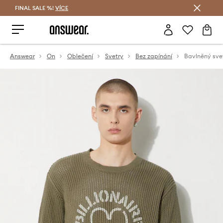
FINAL SALE %!
VÍCE
Ušetřete s Answear Club
Answear
On
Oblečení
Svetry
Bez zapínání