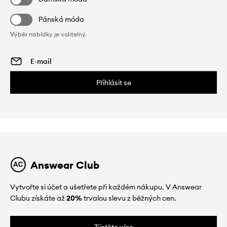
Pánská móda
Výběr nabídky je volitelný.
Přihlásit se
Answear Club
Vytvořte si účet a ušetřete při každém nákupu. V Answear
Clubu získáte až
20%
trvalou slevu z běžných cen.
Zjistěte více