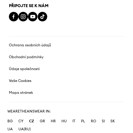
PŘIPOJTE SE K NÁM
Ochrana osobních údajů
Obchodní podmínky
Údaje společnosti
Vaše Cookies
Mapa stránek
WEARETHEANSWEAR IN:
BG
CY
CZ
GR
HR
HU
IT
PL
RO
SI
SK
UA
UA(RU)