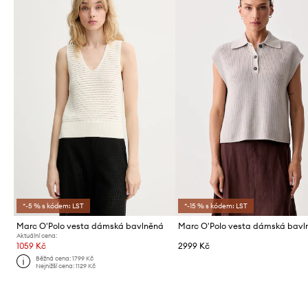
*-5 % s kódem: LST
*-15 % s kódem: LST
Marc O'Polo vesta dámská bavlněná
Marc O'Polo vesta dámská bavl
Aktuální cena:
1059 Kč
2999 Kč
Běžná cena:
1799 Kč
Nejnižší cena:
1129 Kč