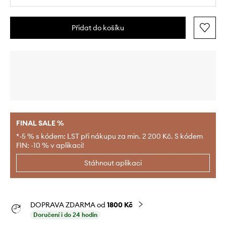
Přidat do košíku
FINAL SALE %
*-5 % s kódem: LST při nákupu za min. 2 200 Kč. S kódem
FIN: -10 % v aplikaci!
Stáhnout aplikaci
DOPRAVA ZDARMA od
1800 Kč
Doručení i do 24 hodin