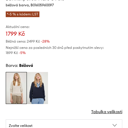
béžová barva, B01605960097
*-5 % s kódem: LST
Aktuální cena:
1799 Kč
Běžná cena:
2499 Kč
-28%
Nejnižší cena za posledních 30 dnů před poskytnutím slevy:
1899 Kč
 -5%
Barva:
béžová
Tabulka velikosti
Zvolte velikost