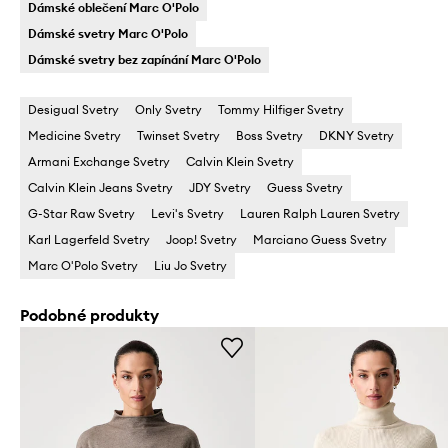
Dámské oblečení Marc O'Polo
Dámské svetry Marc O'Polo
Dámské svetry bez zapínání Marc O'Polo
Desigual Svetry
Only Svetry
Tommy Hilfiger Svetry
Medicine Svetry
Twinset Svetry
Boss Svetry
DKNY Svetry
Armani Exchange Svetry
Calvin Klein Svetry
Calvin Klein Jeans Svetry
JDY Svetry
Guess Svetry
G-Star Raw Svetry
Levi's Svetry
Lauren Ralph Lauren Svetry
Karl Lagerfeld Svetry
Joop! Svetry
Marciano Guess Svetry
Marc O'Polo Svetry
Liu Jo Svetry
Podobné produkty