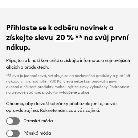
Přihlaste se k odběru novinek a
získejte slevu
20 %
** na svůj první
nákup.
Připojte se k naší komunitě a získejte informace o nejnovějších
akcích a produktech.
**Sleva je jednorázová, vztahuje se na nezlevněné produkty a platí při
nákupu v min. hodnotě 1 900 Kč. Slevu nelze kombinovat s jinými
akcemi a některé produkty mohou být ze slevy vyloučeny. Podrobnosti
na webové stránce:
produkty vyloučené z akce
Chceme, aby do vaší schránky přicházelo jen to, co vás
opravdu zajímá. Řekněte nám, zda vás zajímá:
Dámská móda
Pánská móda