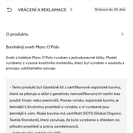
VRÁCENÍ A REKLAMACE
Vrácení do 30 dnů
O produktu
Bavlněný svetr Marc O'Polo
Svetr z kolekce Marc O'Polo vyroben z jednobarevné látky. Model
vyrobený z vysoce kvalitního materiálu, který byl vyroben v souladu s
principy udržitelného rozvoje.
- Tento produkt byl částečně šit z certifikované organické bavlny,
která se pěstuje a sklízí z geneticky nemodifikovaných rostlin bez
použití hnojiv nebo pesticidů. Proces výroby organické bavlny je
šetrnější k životnímu prostředí a výrobky z ní vyrobené jsou
šetrnější k vám. Naše bavlna má certifikát GOTS (Global Organic
Textile Standard), který zaručuje, že byla vyrobena s ohledem na
přírodní prostředí a práva zaměstnanců.
- Jednoduchý, neblokující střih.